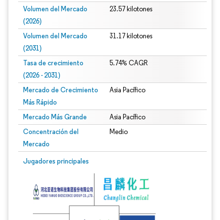
Volumen del Mercado
23.57 kilotones
(2026)
Volumen del Mercado
31.17 kilotones
(2031)
Tasa de crecimiento
5.74% CAGR
(2026 - 2031)
Mercado de Crecimiento
Asia Pacífico
Más Rápido
Mercado Más Grande
Asia Pacífico
Concentración del
Medio
Mercado
Imagen © Mordor Intelligence. El uso requiere atribución según CC BY 4.0.
Jugadores principales