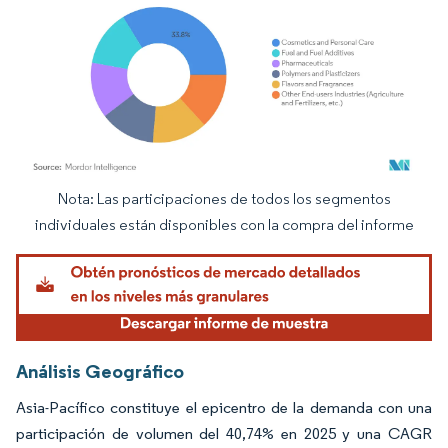
Nota: Las participaciones de todos los segmentos
Imagen © Mordor Intelligence. El uso requiere atribución según CC BY 4.0.
individuales están disponibles con la compra del informe
Análisis Geográfico
Asia-Pacífico constituye el epicentro de la demanda con una
participación de volumen del 40,74% en 2025 y una CAGR