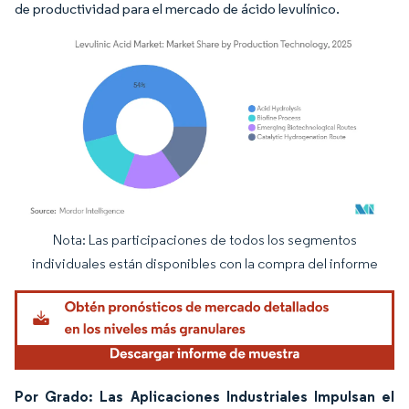
de productividad para el mercado de ácido levulínico.
Nota: Las participaciones de todos los segmentos
Imagen © Mordor Intelligence. El uso requiere atribución según CC BY 4.0.
individuales están disponibles con la compra del informe
Por Grado: Las Aplicaciones Industriales Impulsan el