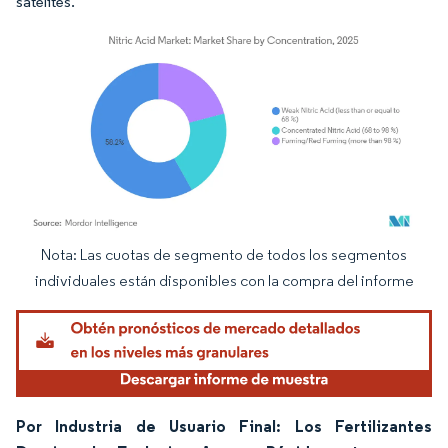
satélites.
Nota: Las cuotas de segmento de todos los segmentos
Imagen © Mordor Intelligence. El uso requiere atribución según CC BY 4.0.
individuales están disponibles con la compra del informe
Por Industria de Usuario Final: Los Fertilizantes