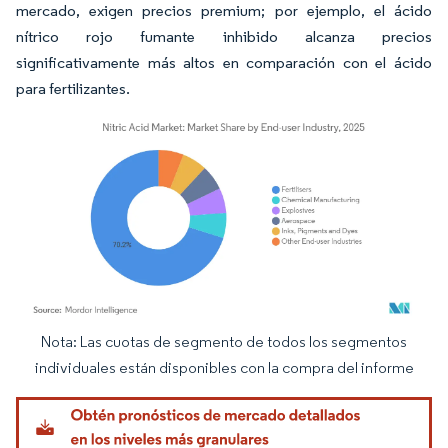
mercado, exigen precios premium; por ejemplo, el ácido
nítrico rojo fumante inhibido alcanza precios
significativamente más altos en comparación con el ácido
para fertilizantes.
Nota: Las cuotas de segmento de todos los segmentos
Imagen © Mordor Intelligence. El uso requiere atribución según CC BY 4.0.
individuales están disponibles con la compra del informe