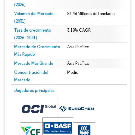
(2026)
Volumen del Mercado
83.48 Millones de toneladas
(2031)
Tasa de crecimiento
3.18% CAGR
(2026 - 2031)
Mercado de Crecimiento
Asia Pacífico
Más Rápido
Mercado Más Grande
Asia Pacífico
Concentración del
Medio
Mercado
Imagen © Mordor Intelligence. El uso requiere atribución según CC BY 4.0.
Jugadores principales