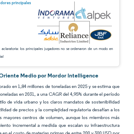
n © Mordor Intelligence. El uso requiere atribución según CC BY 4.0.
dores principales
 aclaratoria: los principales jugadores no se ordenaron de un modo en
ial
 Oriente Medio por Mordor Intelligence
orado en 1,84 millones de toneladas en 2025 y se estima que
 toneladas en 2031, a una CAGR del 4,95% durante el período
stilo de vida urbano y los claros mandatos de sostenibilidad
lidad de precios y la complejidad regulatoria desafían a los
los mayores centros de volumen, aunque los miembros más
ento incremental a medida que escalan su infraestructura
a en el costo de materias primas de entre 200 y 300 USD por