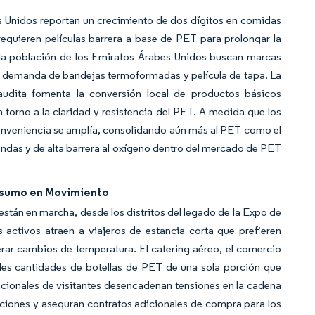
s Unidos reportan un crecimiento de dos dígitos en comidas
requieren películas barrera a base de PET para prolongar la
 la población de los Emiratos Árabes Unidos buscan marcas
la demanda de bandejas termoformadas y película de tapa. La
audita fomenta la conversión local de productos básicos
torno a la claridad y resistencia del PET. A medida que los
conveniencia se amplía, consolidando aún más al PET como el
oondas y de alta barrera al oxígeno dentro del mercado de PET
nsumo en Movimiento
stán en marcha, desde los distritos del legado de la Expo de
 activos atraen a viajeros de estancia corta que prefieren
erar cambios de temperatura. El catering aéreo, el comercio
des cantidades de botellas de PET de una sola porción que
acionales de visitantes desencadenan tensiones en la cadena
taciones y aseguran contratos adicionales de compra para los