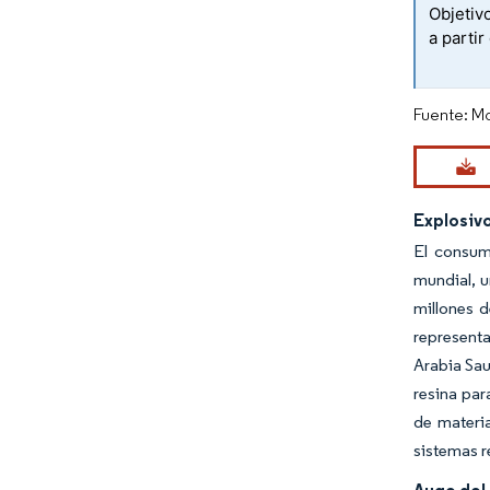
Objetiv
a parti
Fuente: Mo
Explosiv
El consum
mundial, u
millones 
representa
Arabia Sau
resina par
de materia
sistemas r