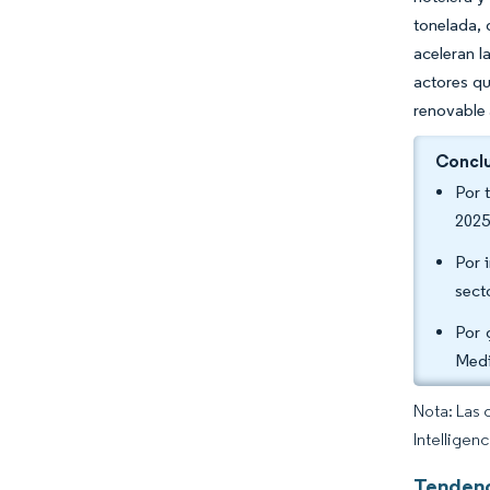
tonelada, 
aceleran l
actores q
renovable 
Conclu
Por 
2025
Por 
sect
Por 
Medi
Nota: Las 
Intelligen
Tendenc