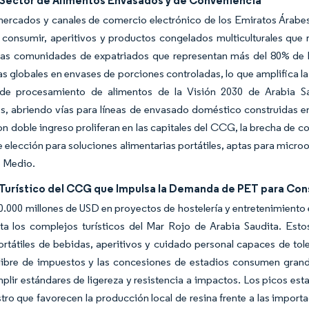
 Sector de Alimentos Envasados y de Conveniencia
mercados y canales de comercio electrónico de los Emiratos Árabe
a consumir, aperitivos y productos congelados multiculturales que 
. Las comunidades de expatriados que representan más del 80% de
as globales en envases de porciones controladas, lo que amplifica 
a de procesamiento de alimentos de la Visión 2030 de Arabia S
, abriendo vías para líneas de envasado doméstico construidas en 
n doble ingreso proliferan en las capitales del CCG, la brecha de 
e elección para soluciones alimentarias portátiles, aptas para micr
e Medio.
Turístico del CCG que Impulsa la Demanda de PET para Co
.000 millones de USD en proyectos de hostelería y entretenimiento e
a los complejos turísticos del Mar Rojo de Arabia Saudita. Estos
rtátiles de bebidas, aperitivos y cuidado personal capaces de tol
 libre de impuestos y las concesiones de estadios consumen gran
lir estándares de ligereza y resistencia a impactos. Los picos est
tro que favorecen la producción local de resina frente a las impor