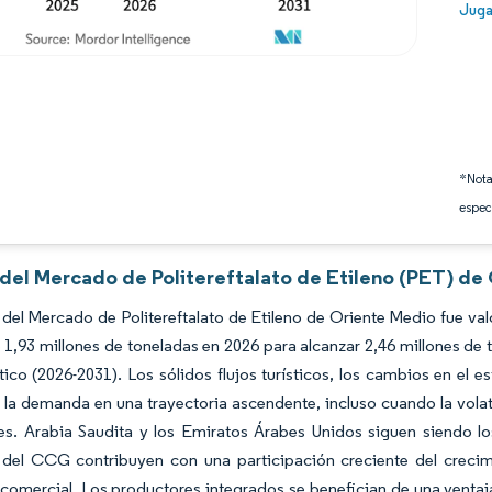
Image
Juga
*Nota
espec
 del Mercado de Politereftalato de Etileno (PET) de
del Mercado de Politereftalato de Etileno de Oriente Medio fue val
 1,93 millones de toneladas en 2026 para alcanzar 2,46 millones de
ico (2026-2031). Los sólidos flujos turísticos, los cambios en el e
la demanda en una trayectoria ascendente, incluso cuando la volati
es. Arabia Saudita y los Emiratos Árabes Unidos siguen siendo 
del CCG contribuyen con una participación creciente del crecimi
 comercial. Los productores integrados se benefician de una ventaj