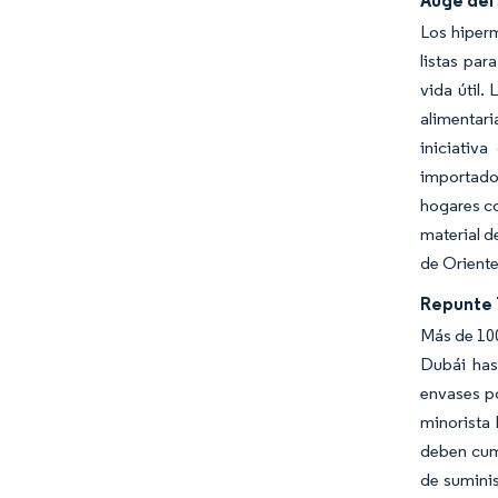
Auge del
Los hiper
listas par
vida útil
alimentari
iniciativ
importados
hogares co
material d
de Orient
Repunte 
Más de 100
Dubái hast
envases po
minorista
deben cump
de suminis