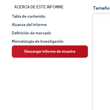
ACERCA DE ESTE INFORME
Tamaño 
Tabla de contenido
Tamaño y cuota de mercado
Alcance del Informe
Análisis de mercado
Definición de mercado
Metodología de Investigación
Tendencias e ideas
Análisis de segmentos
Análisis geográfico
Panorama competitivo
Jugadores principales
Desarrollos de la industria