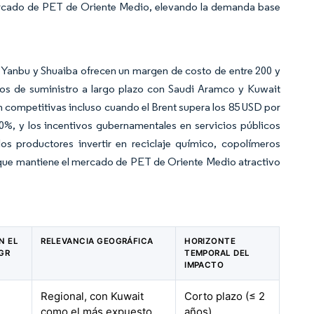
l mercado de PET de Oriente Medio, elevando la demanda base
, Yanbu y Shuaiba ofrecen un margen de costo de entre 200 y
ctos de suministro a largo plazo con Saudi Aramco y Kuwait
n competitivas incluso cuando el Brent supera los 85 USD por
 20%, y los incentivos gubernamentales en servicios públicos
los productores invertir en reciclaje químico, copolímeros
 que mantiene el mercado de PET de Oriente Medio atractivo
N EL
RELEVANCIA GEOGRÁFICA
HORIZONTE
GR
TEMPORAL DEL
IMPACTO
Regional, con Kuwait
Corto plazo (≤ 2
como el más expuesto
años)