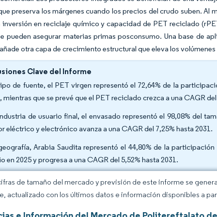
que preserva los márgenes cuando los precios del crudo suben. Al 
a inversión en reciclaje químico y capacidad de PET reciclado (rP
ue pueden asegurar materias primas posconsumo. Una base de apli
añade otra capa de crecimiento estructural que eleva los volúmenes 
siones Clave del Informe
tipo de fuente, el PET virgen representó el 72,64% de la particip
, mientras que se prevé que el PET reciclado crezca a una CAGR del
industria de usuario final, el envasado representó el 98,08% del 
or eléctrico y electrónico avanza a una CAGR del 7,25% hasta 2031.
geografía, Arabia Saudita representó el 44,80% de la participaci
o en 2025 y progresa a una CAGR del 5,52% hasta 2031.
cifras de tamaño del mercado y previsión de este informe se gener
ce, actualizado con los últimos datos e información disponibles a par
ias e Información del Mercado de Politereftalato d