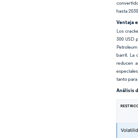
convertido
hasta 2030
Ventaja 
Los cracke
300 USD p
Petroleum 
barril. La
reducen a
especiales
tanto para
Análisis 
RESTRIC
Volatili