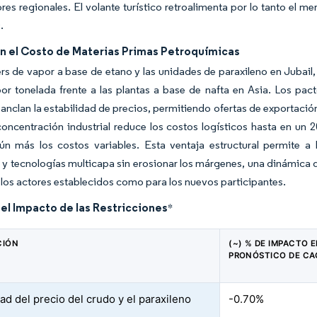
res regionales. El volante turístico retroalimenta por lo tanto e
.
en el Costo de Materias Primas Petroquímicas
rs de vapor a base de etano y las unidades de paraxileno en Jubail
or tonelada frente a las plantas a base de nafta en Asia. Los pa
anclan la estabilidad de precios, permitiendo ofertas de exportació
 concentración industrial reduce los costos logísticos hasta en un
ún más los costos variables. Esta ventaja estructural permite a 
 y tecnologías multicapa sin erosionar los márgenes, una dinámica
 los actores establecidos como para los nuevos participantes.
del Impacto de las Restricciones
*
CIÓN
(~) % DE IMPACTO E
PRONÓSTICO DE CA
dad del precio del crudo y el paraxileno
-0.70%