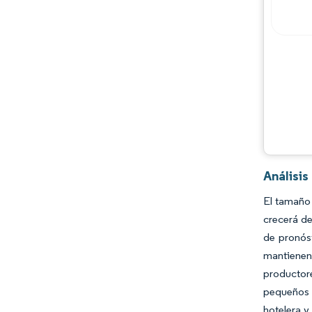
Análisis
El tamaño 
crecerá de
de pronóst
mantienen 
productor
pequeños 
hotelera y