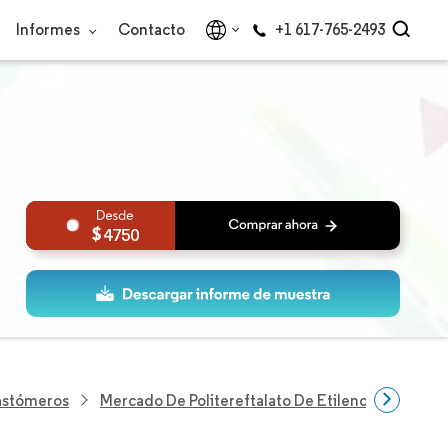
Informes
Contacto
+1 617-765-2493
4750
lastómeros
Mercado De Politereftalato De Etileno (PET) De 