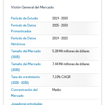
Visión General del Mercado
Período de Estudio
2019 - 2030
Período de Datos
2025 - 2030
Pronosticados
Período de Datos
2019 - 2023
Históricos
Tamaño del Mercado
5.28 Mil millones de dólares
(2025)
Tamaño del Mercado
7.44 Mil millones de dólares
(2030)
Tasa de crecimiento
7.10% CAGR
(2025 - 2030)
Concentración del
Medio
Mercado
Imagen © Mordor Intelligence. El uso requiere atribución según CC BY 4.0.
Jugadores principales