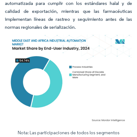
automatizada para cumplir con los estándares halal y de
calidad de exportación, mientras que las farmacéuticas
implementan líneas de rastreo y seguimiento antes de las
normas regionales de serialización.
Nota: Las participaciones de todos los segmentos
Imagen © Mordor Intelligence. El uso requiere atribución según CC BY 4.0.