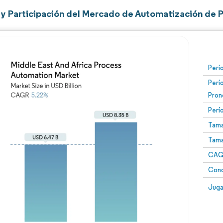
y Participación del Mercado de Automatización de P
Perí
Perí
Pron
Perí
Tama
Tama
CAGR
Conc
Juga