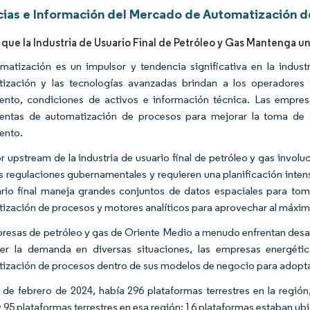
ias e Información del Mercado de Automatización de
 que la Industria de Usuario Final de Petróleo y Gas Mantenga un
matización es un impulsor y tendencia significativa en la industri
ización y las tecnologías avanzadas brindan a los operadores 
ento, condiciones de activos e información técnica. Las empre
entas de automatización de procesos para mejorar la toma de de
ento.
or upstream de la industria de usuario final de petróleo y gas invo
as regulaciones gubernamentales y requieren una planificación inten
rio final maneja grandes conjuntos de datos espaciales para tom
ización de procesos y motores analíticos para aprovechar al máximo
resas de petróleo y gas de Oriente Medio a menudo enfrentan desafí
cer la demanda en diversas situaciones, las empresas energét
ización de procesos dentro de sus modelos de negocio para adoptar 
r de febrero de 2024, había 296 plataformas terrestres en la regió
 95 plataformas terrestres en esa región; 16 plataformas estaban ubi