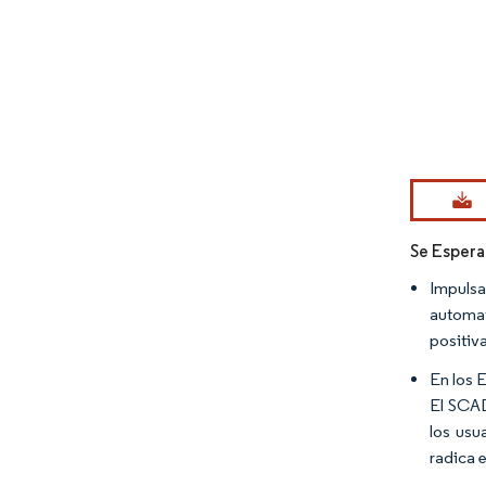
Imagen © Mo
Se Espera
Impulsa
automat
positiv
En los 
El SCAD
los usu
radica 