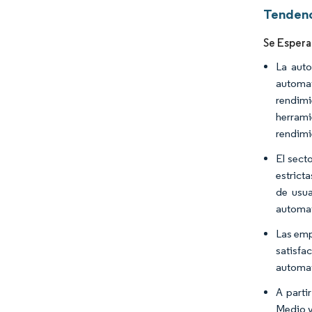
Tendenc
Se Espera
La auto
automat
rendimi
herrami
rendimi
El sect
estrict
de usua
automat
Las emp
satisfa
automat
A parti
Medio y