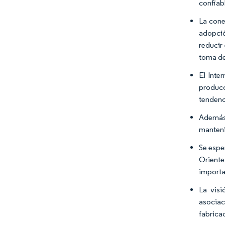
confiab
La cone
adopció
reducir
toma de
El Inter
producc
tendenc
Además,
manteni
Se espe
Oriente
importan
La visi
asociac
fabricac