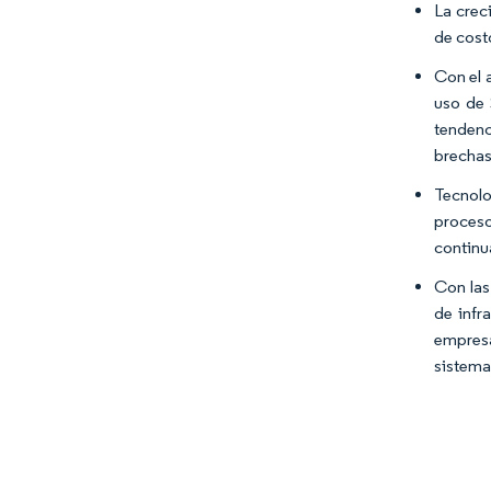
La crec
de cost
Con el 
uso de 
tendenc
brechas
Tecnolo
proceso
continu
Con las
de infr
empresa
sistemas