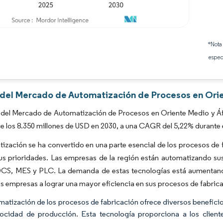
Imagen © Mordor Intelligence. El uso requiere atribución según CC BY 4.0.
*Nota
espec
s del Mercado de Automatización de Procesos en Orie
del Mercado de Automatización de Procesos en Oriente Medio y Áfri
e los 8.350 millones de USD en 2030, a una CAGR del 5,22% durante 
ización se ha convertido en una parte esencial de los procesos de 
sus prioridades. Las empresas de la región están automatizando s
S, MES y PLC. La demanda de estas tecnologías está aumentand
as empresas a lograr una mayor eficiencia en sus procesos de fabric
matización de los procesos de fabricación ofrece diversos beneficio
locidad de producción. Esta tecnología proporciona a los clien