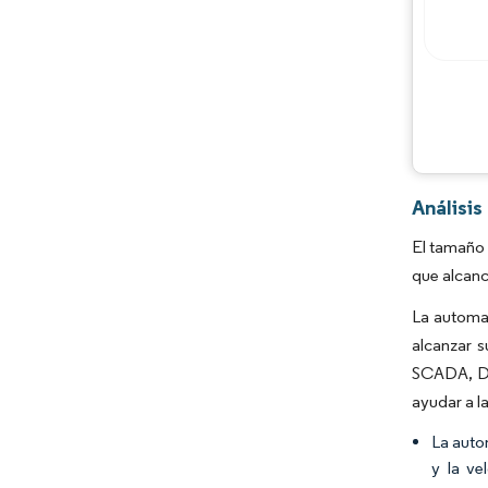
Análisi
El tamaño 
que alcanc
La automat
alcanzar 
SCADA, DC
ayudar a l
La auto
y la ve