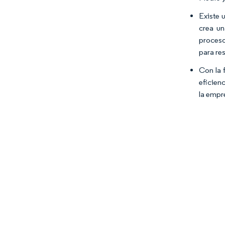
Existe 
crea un
proceso
para re
Con la 
eficien
la empr