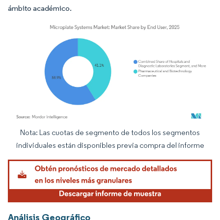
ámbito académico.
Nota: Las cuotas de segmento de todos los segmentos
Imagen © Mordor Intelligence. El uso requiere atribución según CC BY 4.0.
individuales están disponibles previa compra del informe
Análisis Geográfico