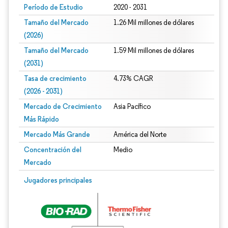
Período de Estudio
2020 - 2031
Tamaño del Mercado
1.26 Mil millones de dólares
(2026)
Tamaño del Mercado
1.59 Mil millones de dólares
(2031)
Tasa de crecimiento
4.73% CAGR
(2026 - 2031)
Mercado de Crecimiento
Asia Pacífico
Más Rápido
Mercado Más Grande
América del Norte
Concentración del
Medio
Mercado
Imagen © Mordor Intelligence. El uso requiere atribución según CC BY 4.0.
Jugadores principales