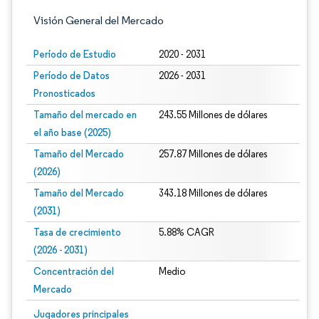
Visión General del Mercado
Período de Estudio
2020 - 2031
Período de Datos
2026 - 2031
Pronosticados
Tamaño del mercado en
243.55 Millones de dólares
el año base (2025)
Tamaño del Mercado
257.87 Millones de dólares
(2026)
Tamaño del Mercado
343.18 Millones de dólares
(2031)
Tasa de crecimiento
5.88% CAGR
(2026 - 2031)
Concentración del
Medio
Mercado
Imagen © Mordor Intelligence. El uso requiere atribución según CC BY 4.0.
Jugadores principales