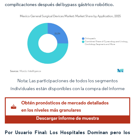
complicaciones después del bypass gástrico robótico.
Nota: Las participaciones de todos los segmentos
Imagen © Mordor Intelligence. El uso requiere atribución según CC BY 4.0.
individuales están disponibles con la compra del informe
Por Usuario Final: Los Hospitales Dominan pero los