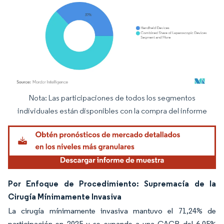
Nota: Las participaciones de todos los segmentos
Imagen © Mordor Intelligence. El uso requiere atribución según CC BY 4.0.
individuales están disponibles con la compra del informe
Por Enfoque de Procedimiento: Supremacía de la
Cirugía Mínimamente Invasiva
La cirugía mínimamente invasiva mantuvo el 71,24% de
participación en 2025 y se expande a una CAGR del 6,05%