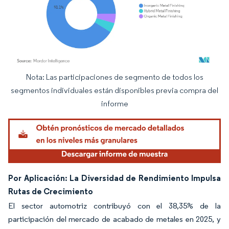
Nota: Las participaciones de segmento de todos los
Imagen © Mordor Intelligence. El uso requiere atribución según CC BY 4.0.
segmentos individuales están disponibles previa compra del
informe
Por Aplicación: La Diversidad de Rendimiento Impulsa
Rutas de Crecimiento
El sector automotriz contribuyó con el 38,35% de la
participación del mercado de acabado de metales en 2025, y