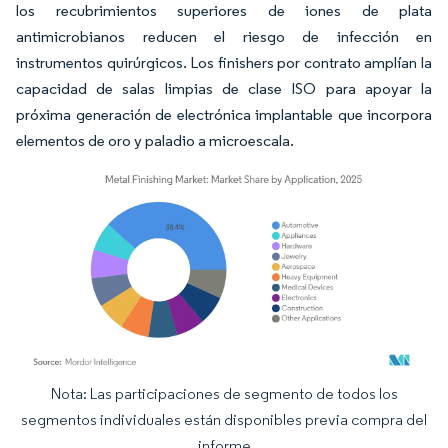
los recubrimientos superiores de iones de plata
antimicrobianos reducen el riesgo de infección en
instrumentos quirúrgicos. Los finishers por contrato amplían la
capacidad de salas limpias de clase ISO para apoyar la
próxima generación de electrónica implantable que incorpora
elementos de oro y paladio a microescala.
Nota: Las participaciones de segmento de todos los
Imagen © Mordor Intelligence. El uso requiere atribución según CC BY 4.0.
segmentos individuales están disponibles previa compra del
informe