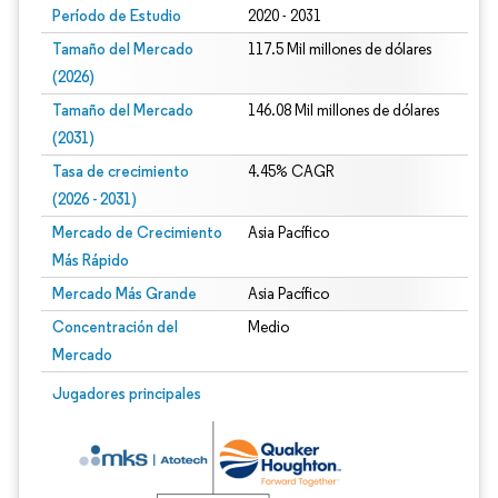
Período de Estudio
2020 - 2031
Tamaño del Mercado
117.5 Mil millones de dólares
(2026)
Tamaño del Mercado
146.08 Mil millones de dólares
(2031)
Tasa de crecimiento
4.45% CAGR
(2026 - 2031)
Mercado de Crecimiento
Asia Pacífico
Más Rápido
Mercado Más Grande
Asia Pacífico
Concentración del
Medio
Mercado
Imagen © Mordor Intelligence. El uso requiere atribución según CC BY 4.0.
Jugadores principales