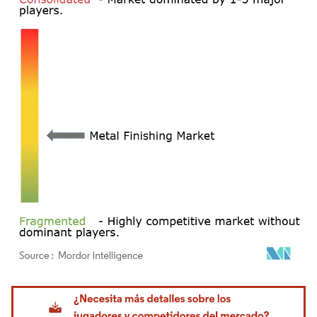
Imagen © Mordor Intelligence. El uso requiere atribución según CC BY 4.0.