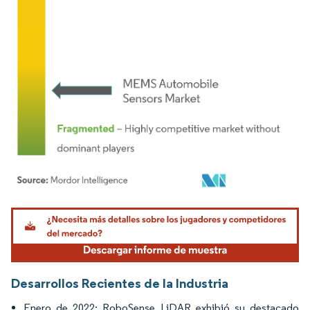
Imagen © Mordor Intelligence. El uso requiere atribución según CC BY 4.0.
Desarrollos Recientes de la Industria
Enero de 2022: RoboSense LiDAR exhibió su destacado