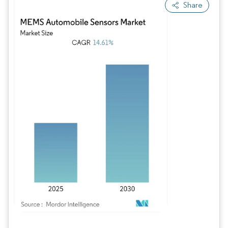
Share
Imagen © Mordor Intelligence. El uso requiere atribución según CC BY 4.0.