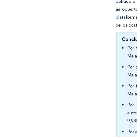
político a
aeropuert
plataforma
de los cos
Conclu
Por 
Mala
Por 
Mala
Por 
Mala
Por 
auto
9,98
Por 