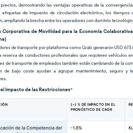
s precios, demostrando las ventajas operativas de la convergencia
y etiquetas de impuesto de circulación electrónico, los tiempos d
, ampliando la brecha entre los operadores con dominio tecnológic
Corporativa de Movilidad para la Economía Colaborativa
ma)
ores de transporte por plataforma como Grab generaron USD 673 mi
a reserva de conductores profesionales que requieren vehículos 
s de transporte de empleados también están cambiando de la compra
ón de bajo coste ayudan a agrupar mantenimiento, seguro y te
res.
del Impacto de las Restricciones
*
CIÓN
(~) % DE IMPACTO EN EL
R
PRONÓSTICO DE CAGR
ficación de la Competencia del
-1.8%
K