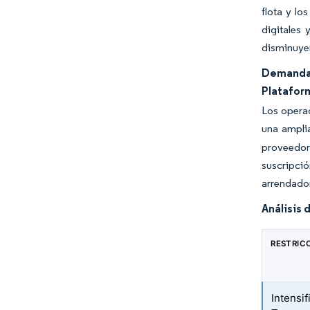
flota y lo
digitales 
disminuyen
Demanda 
Platafor
Los operad
una ampli
proveedore
suscripci
arrendado
Análisis 
RESTRIC
Intensi