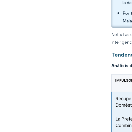
la d
Por 
Mala
Nota: Las 
Intelligen
Tendenc
Análisis 
IMPULSO
Recuper
Domésti
La Pref
Combina