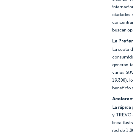
internacio
ciudades 
concentran
buscan opc
La Prefe
La cuota d
consumidor
generan ta
varios SU
19.300), l
beneficio 
Aceleraci
La rápida 
y TREVO a 
línea ilus
red de 1.