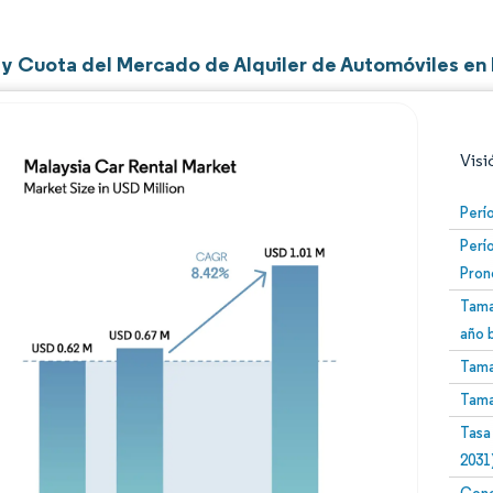
y Cuota del Mercado de Alquiler de Automóviles en 
Visi
Perí
Perí
Pron
Tama
año 
Tama
Imagen © Mordor Intelligence. El uso requiere atribució
Tama
Tasa
2031