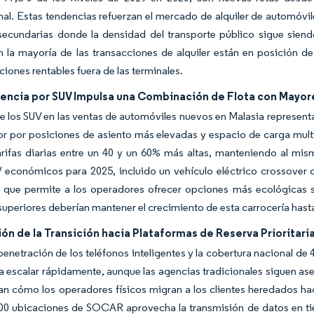
nal. Estas tendencias refuerzan el mercado de alquiler de automóvil
secundarias donde la densidad del transporte público sigue sien
 la mayoría de las transacciones de alquiler están en posición d
iones rentables fuera de las terminales.
rencia por SUV Impulsa una Combinación de Flota con Mayo
e los SUV en las ventas de automóviles nuevos en Malasia representa ca
 por posiciones de asiento más elevadas y espacio de carga multiu
rifas diarias entre un 40 y un 60% más altas, manteniendo al mis
V económicos para 2025, incluido un vehículo eléctrico crossove
o que permite a los operadores ofrecer opciones más ecológicas si
superiores deberían mantener el crecimiento de esta carrocería hast
ón de la Transición hacia Plataformas de Reserva Prioritar
penetración de los teléfonos inteligentes y la cobertura nacional 
escalar rápidamente, aunque las agencias tradicionales siguen aseg
tran cómo los operadores físicos migran a los clientes heredados ha
000 ubicaciones de SOCAR aprovecha la transmisión de datos en ti