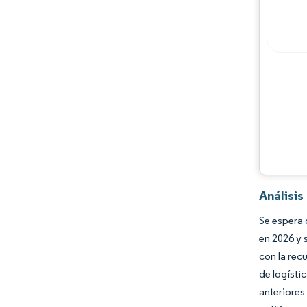
Análisis
Se espera 
en 2026 y 
con la rec
de logísti
anteriore