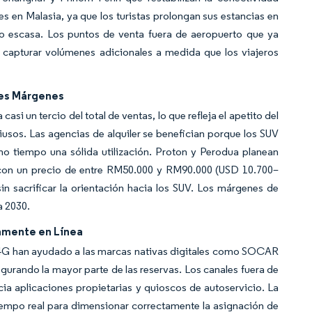
es en Malasia, ya que los turistas prolongan sus estancias en
do escasa. Los puntos de venta fuera de aeropuerto que ya
e capturar volúmenes adicionales a medida que los viajeros
res Márgenes
si un tercio del total de ventas, lo que refleja el apetito del
sos. Las agencias de alquiler se benefician porque los SUV
mo tiempo una sólida utilización. Proton y Perodua planean
r con un precio de entre RM50.000 y RM90.000 (USD 10.700–
n sacrificar la orientación hacia los SUV. Los márgenes de
a 2030.
iamente en Línea
de 4G han ayudado a las marcas nativas digitales como SOCAR
urando la mayor parte de las reservas. Los canales fuera de
cia aplicaciones propietarias y quioscos de autoservicio. La
empo real para dimensionar correctamente la asignación de