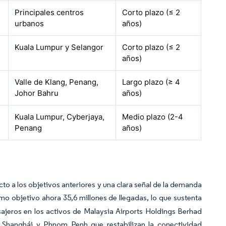
Principales centros
Corto plazo (≤ 2
urbanos
años)
Kuala Lumpur y Selangor
Corto plazo (≤ 2
años)
Valle de Klang, Penang,
Largo plazo (≥ 4
Johor Bahru
años)
Kuala Lumpur, Cyberjaya,
Medio plazo (2-4
Penang
años)
cto a los objetivos anteriores y una clara señal de la demanda
mo objetivo ahora 35,6 millones de llegadas, lo que sustenta
asajeros en los activos de Malaysia Airports Holdings Berhad
 Shanghái y Phnom Penh que restabilizan la conectividad