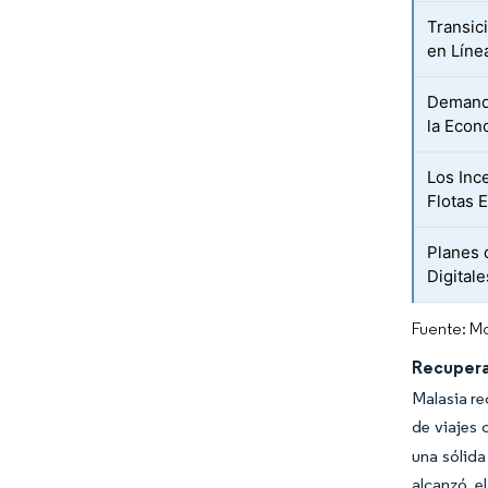
Transic
en Líne
Demanda
la Econ
Los Inc
Flotas E
Planes 
Digitale
Fuente: Mo
Recupera
Malasia re
de viajes 
una sólida
alcanzó e