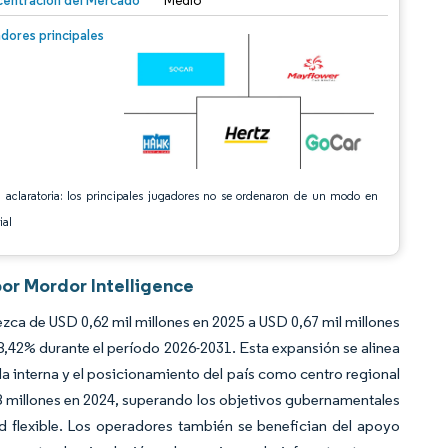
entración del Mercado
Medio
n © Mordor Intelligence. El uso requiere atribución según CC BY 4.0.
dores principales
 aclaratoria: los principales jugadores no se ordenaron de un modo en
ial
por Mordor Intelligence
zca de USD 0,62 mil millones en 2025 a USD 0,67 mil millones
8,42% durante el período 2026-2031. Esta expansión se alinea
a interna y el posicionamiento del país como centro regional
 38 millones en 2024, superando los objetivos gubernamentales
 flexible. Los operadores también se benefician del apoyo