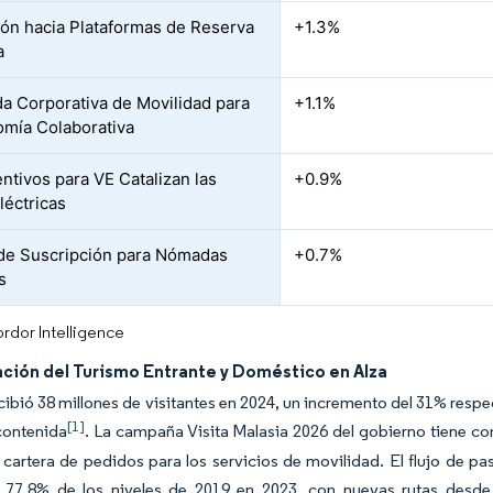
ión hacia Plataformas de Reserva
+1.3%
a
 Corporativa de Movilidad para
+1.1%
omía Colaborativa
entivos para VE Catalizan las
+0.9%
léctricas
de Suscripción para Nómadas
+0.7%
s
rdor Intelligence
ción del Turismo Entrante y Doméstico en Alza
cibió 38 millones de visitantes en 2024, un incremento del 31% respe
[1]
contenida
. La campaña Visita Malasia 2026 del gobierno tiene co
 cartera de pedidos para los servicios de movilidad. El flujo de p
l 77,8% de los niveles de 2019 en 2023, con nuevas rutas desde