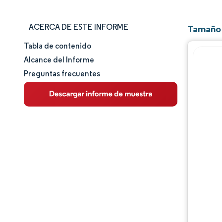
ACERCA DE ESTE INFORME
Tamaño 
Tabla de contenido
Tamaño y cuota de mercado
Alcance del Informe
Preguntas frecuentes
Análisis de mercado
Tendencias e ideas
Análisis de segmentos
Análisis geográfico
Panorama competitivo
Jugadores principales
Desarrollos de la industria