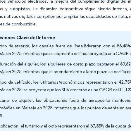
 los vehículos eléctricos, la mejora del cumplimiento digital del 
os y autopistas. La dinámica competitiva sigue siendo intensa, 
s nativas digitales compiten por ampliar las capacidades de flota, mej
tes de combustible.
siones Clave del Informe
tipo de reserva, los canales fuera de línea lideraron con el 56,4
sia en 2025, mientras que el segmento en línea proyecta una CAGR 
duración del alquiler, los alquileres de corto plazo captaron el 69
sia en 2025, mientras que el arrendamiento a largo plazo se perfila
tipo de vehículo, los utilitarios/económicos representaron el 42,7
sia en 2025; se proyecta que los SUV crecerán a una CAGR del 11,12
canal de alquiler, las ubicaciones fuera de aeropuerto mantuvi
móviles en Malasia en 2025, mientras que los puntos de venta en a
%.
aplicación, el turismo y el ocio representaron el 67,55% de la cuota 