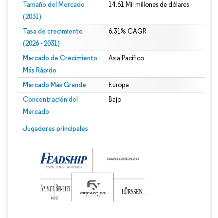
Tamaño del Mercado
14.61 Mil millones de dólares
(2031)
Tasa de crecimiento
6.31% CAGR
(2026 - 2031)
Mercado de Crecimiento
Asia Pacífico
Más Rápido
Mercado Más Grande
Europa
Concentración del
Bajo
Mercado
Imagen © Mordor Intelligence. El uso requiere atribución según CC BY 4.0.
Jugadores principales