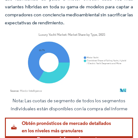
variantes híbridas en toda su gama de modelos para captar a
compradores con conciencia medioambiental sin sacrificar las
expectativas de rendimiento.
Nota: Las cuotas de segmento de todos los segmentos
Imagen © Mordor Intelligence. El uso requiere atribución según CC BY 4.0.
individuales están disponibles con la compra del informe