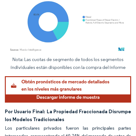
Nota: Las cuotas de segmento de todos los segmentos
Imagen © Mordor Intelligence. El uso requiere atribución según CC BY 4.0.
individuales están disponibles con la compra del informe
Por Usuario Final: La Propiedad Fraccionada Disrumpe
los Modelos Tradicionales
Los particulares privados fueron las principales partes
interesadas, representando el 60,74% del mercado de yates de