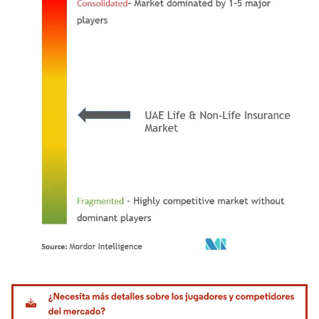
Imagen © Mordor Intelligence. El uso requiere atribución según CC BY 4.0.