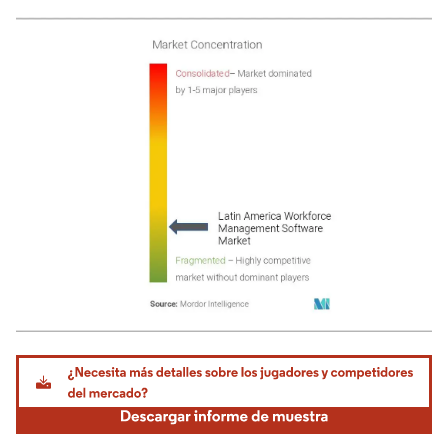
Imagen © Mordor Intelligence. El uso requiere atribución según CC BY 4.0.