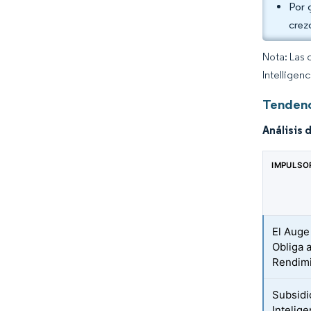
Por 
crez
Nota: Las 
Intelligen
Tendenc
Análisis 
IMPULSO
El Auge
Obliga 
Rendim
Subsidi
Intelig