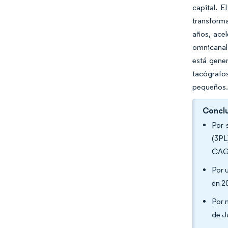
capital. E
transform
años, ace
omnicanal
está gener
tacógrafo
pequeños
Conclu
Por 
(3PL
CAGR
Por 
en 2
Por 
de J