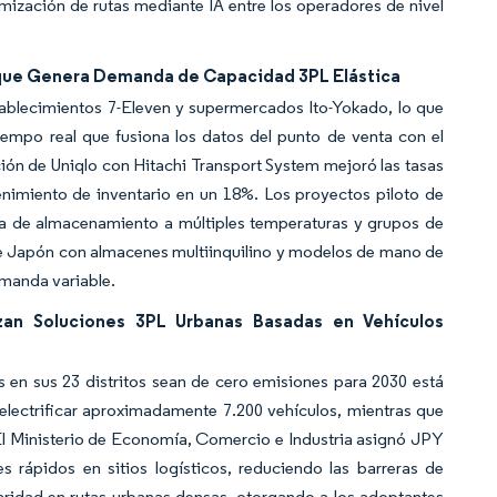
mización de rutas mediante IA entre los operadores de nivel
s que Genera Demanda de Capacidad 3PL Elástica
stablecimientos 7-Eleven y supermercados Ito-Yokado, lo que
iempo real que fusiona los datos del punto de venta con el
ción de Uniqlo con Hitachi Transport System mejoró las tasas
enimiento de inventario en un 18%. Los proyectos piloto de
da de almacenamiento a múltiples temperaturas y grupos de
de Japón con almacenes multiinquilino y modelos de mano de
emanda variable.
izan Soluciones 3PL Urbanas Basadas en Vehículos
 en sus 23 distritos sean de cero emisiones para 2030 está
electrificar aproximadamente 7.200 vehículos, mientras que
El Ministerio de Economía, Comercio e Industria asignó JPY
s rápidos en sitios logísticos, reduciendo las barreras de
paridad en rutas urbanas densas, otorgando a los adoptantes