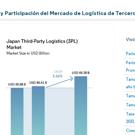
y Participación del Mercado de Logística de Tercer
Visi
Perí
Perí
Pron
Tama
año 
Tama
Imagen © Mordor Intelligence. El uso requiere atribució
Tama
Tasa
2031
Conc