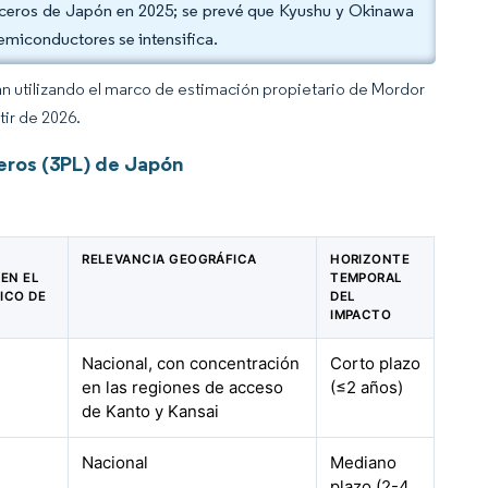
erceros de Japón en 2025; se prevé que Kyushu y Okinawa
emiconductores se intensifica.
an utilizando el marco de estimación propietario de Mordor
tir de 2026.
eros (3PL) de Japón
RELEVANCIA GEOGRÁFICA
HORIZONTE
EN EL
TEMPORAL
ICO DE
DEL
IMPACTO
Nacional, con concentración
Corto plazo
en las regiones de acceso
(≤2 años)
de Kanto y Kansai
Nacional
Mediano
plazo (2-4