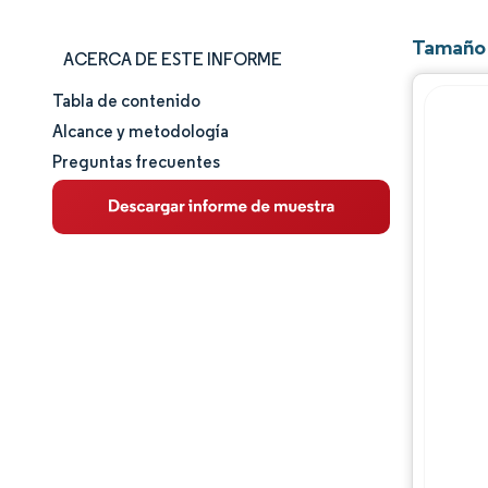
Tamaño 
ACERCA DE ESTE INFORME
Tabla de contenido
Tamaño y cuota de mercado
Alcance y metodología
Preguntas frecuentes
Análisis de mercado
Tendencias e ideas
Análisis de segmentos
Análisis geográfico
Panorama competitivo
Jugadores principales
Desarrollos de la industria