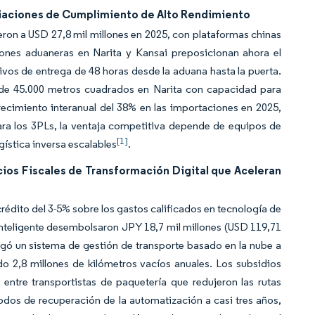
ciaciones de Cumplimiento de Alto Rendimiento
ron a USD 27,8 mil millones en 2025, con plataformas chinas
ones aduaneras en Narita y Kansai preposicionan ahora el
vos de entrega de 48 horas desde la aduana hasta la puerta.
de 45.000 metros cuadrados en Narita con capacidad para
recimiento interanual del 38% en las importaciones en 2025,
ara los 3PLs, la ventaja competitiva depende de equipos de
[1]
gística inversa escalables
.
icios Fiscales de Transformación Digital que Aceleran
édito del 3-5% sobre los gastos calificados en tecnología de
a Inteligente desembolsaron JPY 18,7 mil millones (USD 119,71
egó un sistema de gestión de transporte basado en la nube a
do 2,8 millones de kilómetros vacíos anuales. Los subsidios
entre transportistas de paquetería que redujeron las rutas
odos de recuperación de la automatización a casi tres años,