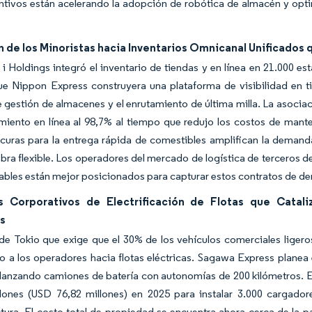
ntivos están acelerando la adopción de robótica de almacén y opti
n de los Minoristas hacia Inventarios Omnicanal Unificado
i Holdings integró el inventario de tiendas y en línea en 21.000 e
ue Nippon Express construyera una plataforma de visibilidad en t
 gestión de almacenes y el enrutamiento de última milla. La asocia
miento en línea al 98,7% al tiempo que redujo los costos de mant
scuras para la entrega rápida de comestibles amplifican la deman
ra flexible. Los operadores del mercado de logística de terceros 
ables están mejor posicionados para capturar estos contratos de d
 Corporativos de Electrificación de Flotas que Catal
os
e Tokio que exige que el 30% de los vehículos comerciales ligeros
 a los operadores hacia flotas eléctricas. Sagawa Express planea 
 lanzando camiones de batería con autonomías de 200 kilómetros. 
lones (USD 76,82 millones) en 2025 para instalar 3.000 cargadore
ctura. El costo total de propiedad se encuentra ahora cerca de la 