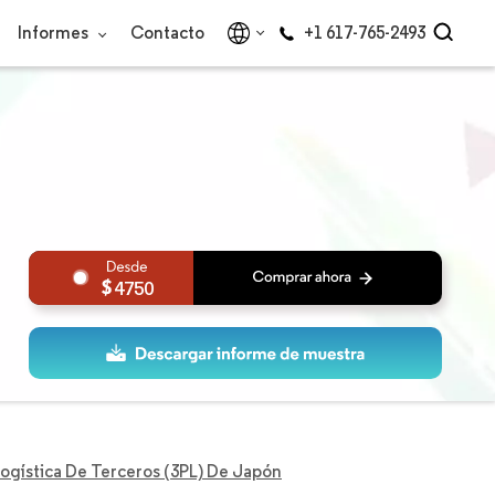
Informes
Contacto
+1 617-765-2493
4750
ogística De Terceros (3PL) De Japón