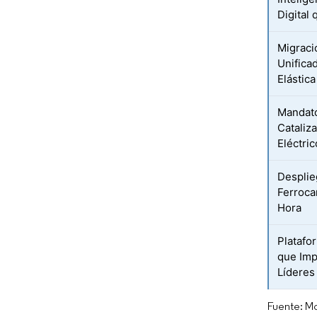
Digital
Migraci
Unifica
Elástica
Mandato
Cataliz
Eléctri
Desplie
Ferroca
Hora
Platafo
que Imp
Líderes
Fuente: Mo