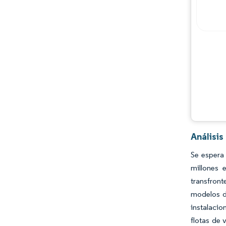
Análisi
Se espera
millones 
transfront
modelos de
instalacio
flotas de 