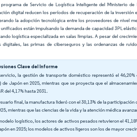
l programa de Servicio de Logística Inteligente del Ministerio de
ación digital reducen los períodos de recuperación de la inversi
lerando la adopción tecnológica entre los proveedores de nivel m
 unificados están impulsando la demanda de capacidad 3PL elástic
ando logística especializada en salas limpias. A pesar del crecimi
s digitales, las primas de ciberseguros y las ordenanzas de ruid
.
siones Clave del Informe
servicio, la gestión de transporte doméstico representó el 46,20% 
) de Japón en 2025, mientras que se proyecta que el almacenamien
 del 4,17% hasta 2031.
usuario final, la manufactura lideró con el 30,13% de la participació
025, mientras que las ciencias de la vida y la atención médica avan
modelo logístico, los actores de activos pesados retuvieron el 41,18
apón en 2025; los modelos de activos ligeros son los de mayor cre