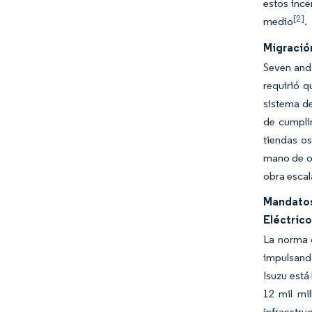
estos ince
[2]
medio
.
Migració
Seven and 
requirió q
sistema de
de cumpli
tiendas o
mano de ob
obra escal
Mandatos
Eléctric
La norma d
impulsando
Isuzu está
12 mil mil
infraestru