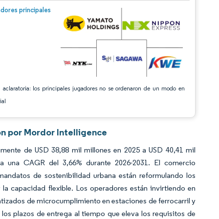
n © Mordor Intelligence. El uso requiere atribución según CC BY 4.0.
dores principales
 aclaratoria: los principales jugadores no se ordenaron de un modo en
ial
n por Mordor Intelligence
umente de USD 38,88 mil millones en 2025 a USD 40,41 mil
o a una CAGR del 3,66% durante 2026-2031. El comercio
s mandatos de sostenibilidad urbana están reformulando los
 la capacidad flexible. Los operadores están invirtiendo en
atizados de microcumplimiento en estaciones de ferrocarril y
 los plazos de entrega al tiempo que eleva los requisitos de