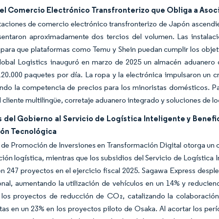
del Comercio Electrónico Transfronterizo que Obliga a Aso
aciones de comercio electrónico transfronterizo de Japón ascendie
sentaron aproximadamente dos tercios del volumen. Las instalaci
 para que plataformas como Temu y Shein puedan cumplir los objeti
obal Logistics inauguró en marzo de 2025 un almacén aduanero 
20.000 paquetes por día. La ropa y la electrónica impulsaron un c
ando la competencia de precios para los minoristas domésticos. P
l cliente multilingüe, corretaje aduanero integrado y soluciones de lo
 del Gobierno al Servicio de Logística Inteligente y Benef
ión Tecnológica
 de Promoción de Inversiones en Transformación Digital otorga un cr
ción logística, mientras que los subsidios del Servicio de Logístic
en 247 proyectos en el ejercicio fiscal 2025. Sagawa Express despl
onal, aumentando la utilización de vehículos en un 14% y reducien
 los proyectos de reducción de CO₂, catalizando la colaboración 
as en un 23% en los proyectos piloto de Osaka. Al acortar los perí