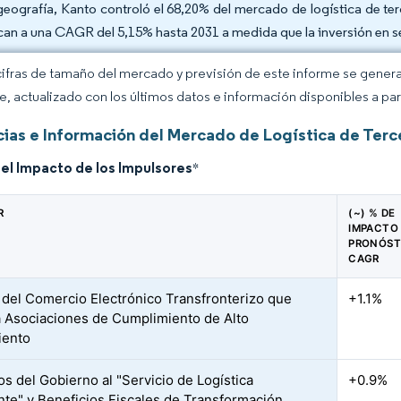
geografía, Kanto controló el 68,20% del mercado de logística de t
can a una CAGR del 5,15% hasta 2031 a medida que la inversión en s
cifras de tamaño del mercado y previsión de este informe se gener
ce, actualizado con los últimos datos e información disponibles a par
ias e Información del Mercado de Logística de Terc
del Impacto de los Impulsores
*
R
(~) % DE
IMPACTO 
PRONÓST
CAGR
 del Comercio Electrónico Transfronterizo que
+1.1%
a Asociaciones de Cumplimiento de Alto
iento
os del Gobierno al "Servicio de Logística
+0.9%
ente" y Beneficios Fiscales de Transformación