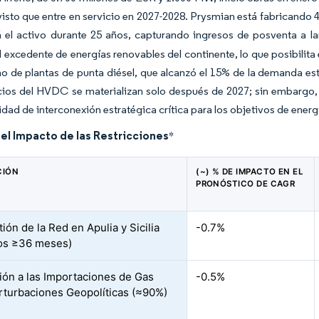
visto que entre en servicio en 2027-2028. Prysmian está fabricando 
 el activo durante 25 años, capturando ingresos de posventa a la
l excedente de energías renovables del continente, lo que posibilita e
o de plantas de punta diésel, que alcanzó el 15% de la demanda esti
cios del HVDC se materializan solo después de 2027; sin embargo,
dad de interconexión estratégica crítica para los objetivos de ener
del Impacto de las Restricciones
*
CIÓN
(~) % DE IMPACTO EN EL
PRONÓSTICO DE CAGR
ión de la Red en Apulia y Sicilia
-0.7%
os ≥36 meses)
ión a las Importaciones de Gas
-0.5%
rturbaciones Geopolíticas (≈90%)