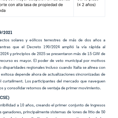
orte con alta tasa de propiedad de
(≤ 2 años)
nda
99/2021
ectos solares y eólicos terrestres de más de dos años a
ras que el Decreto 190/2024 amplió la vía rápida al
e 2024 y principios de 2025 se presentaron más de 15 GW de
el recurso es mayor. El poder de veto municipal por motivos
o disparidades regionales incluso cuando Italia se alinea con
n exitosa depende ahora de actualizaciones sincronizadas de
 el curtailment. Los participantes del mercado que naveguen
os y consolidar retornos de ventaja de primer movimiento.
ACSE)
bilidad a 10 años, creando el primer conjunto de ingresos
 ganadores, principalmente sistemas de iones de litio de 50