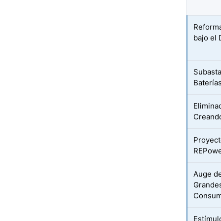
Reforma
bajo el
Subasta
Batería
Elimina
Creando
Proyect
REPower
Auge de
Grandes
Consum
Estímul