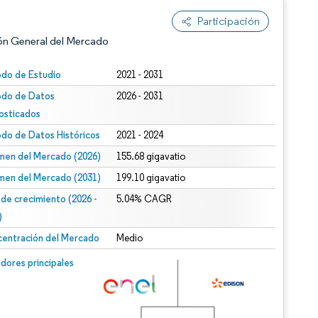
Participación
ón General del Mercado
odo de Estudio
2021 - 2031
odo de Datos
2026 - 2031
osticados
odo de Datos Históricos
2021 - 2024
men del Mercado (2026)
155.68 gigavatio
men del Mercado (2031)
199.10 gigavatio
n según CC BY 4.0.
 de crecimiento (2026 -
5.04% CAGR
)
entración del Mercado
Medio
n © Mordor Intelligence. El uso requiere atribución según CC BY 4.0.
dores principales