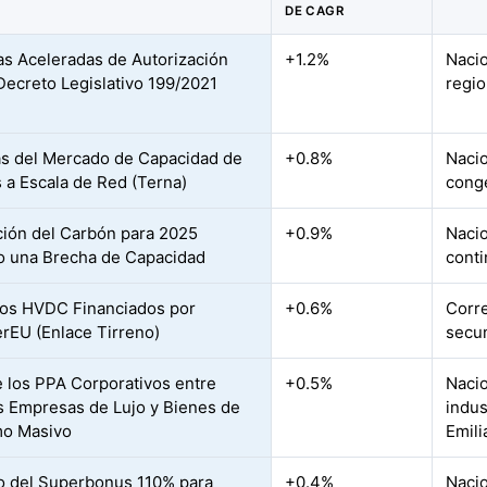
DE CAGR
s Aceleradas de Autorización
+1.2%
Nacio
 Decreto Legislativo 199/2021
regio
s del Mercado de Capacidad de
+0.8%
Nacio
s a Escala de Red (Terna)
conge
ción del Carbón para 2025
+0.9%
Nacio
 una Brecha de Capacidad
conti
os HVDC Financiados por
+0.6%
Corr
EU (Enlace Tirreno)
secun
 los PPA Corporativos entre
+0.5%
Nacio
 Empresas de Lujo y Bienes de
indus
o Masivo
Emil
o del Superbonus 110% para
+0.4%
Nacio