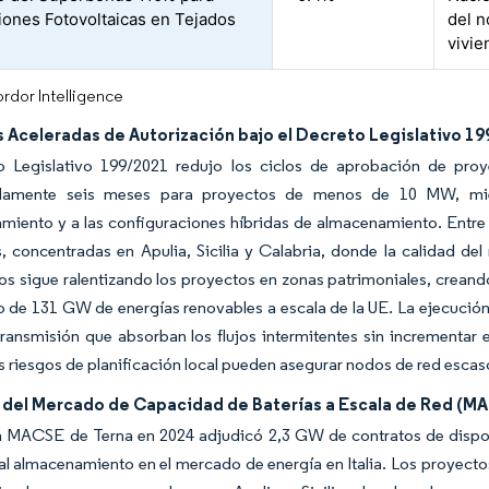
ciones Fotovoltaicas en Tejados
del n
vivie
rdor Intelligence
 Aceleradas de Autorización bajo el Decreto Legislativo 1
o Legislativo 199/2021 redujo los ciclos de aprobación de proy
damente seis meses para proyectos de menos de 10 MW, mient
amiento y a las configuraciones híbridas de almacenamiento. Entr
s, concentradas en Apulia, Sicilia y Calabria, donde la calidad d
cos sigue ralentizando los proyectos en zonas patrimoniales, creand
o de 131 GW de energías renovables a escala de la UE. La ejecució
transmisión que absorban los flujos intermitentes sin incrementar
s riesgos de planificación local pueden asegurar nodos de red escas
 del Mercado de Capacidad de Baterías a Escala de Red (M
a MACSE de Terna en 2024 adjudicó 2,3 GW de contratos de disponi
l almacenamiento en el mercado de energía en Italia. Los proyectos