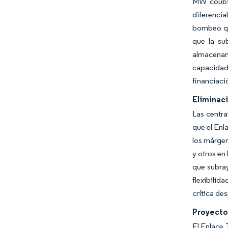
MW coubic
diferencia
bombeo qu
que la su
almacenam
capacidad,
financiaci
Eliminac
Las centra
que el Enl
los márgen
y otros en
que subray
flexibilid
crítica de
Proyecto
El Enlace 