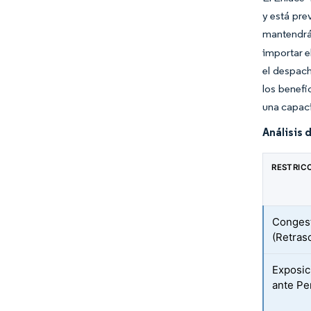
y está pre
mantendrá
importar e
el despach
los benefi
una capaci
Análisis 
RESTRIC
Congest
(Retras
Exposic
ante Pe