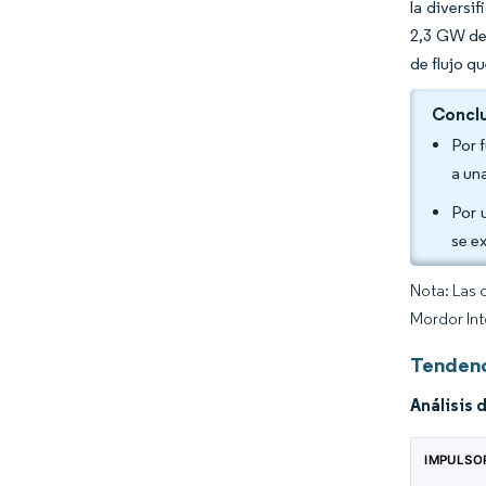
la divers
2,3 GW de 
de flujo qu
Conclu
Por 
a un
Por 
se e
Nota: Las 
Mordor Int
Tendenc
Análisis 
IMPULSO