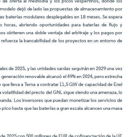
 de oferta al mediodía y los picos vespertinos, donde los
l modelo dejó de lado las propuestas de almacenamiento por
las baterías modulares desplegables en 18 meses. Se espera
 horas, abriendo oportunidades para baterías de flujo y
 obtienen una doble ventaja del arbitraje y los pagos por
e refuerza la bancabilidad de los proyectos en un entorno de
nales de 2025, y las unidades sardas seguirán en 2029 una vez
la generación renovable alcanzó el 49% en 2024, pero estrecha
o que lleva a Terna a contratar 11,5 GW de capacidad de Enel
la volatilidad del precio del GNL sigue siendo una amenaza, lo
manda. Los inversores que puedan monetizar los servicios de
de pico hasta que las baterías a gran escala alcancen una masa
o de 2025 con 500 millones de EUR de cofinanciación de la UE