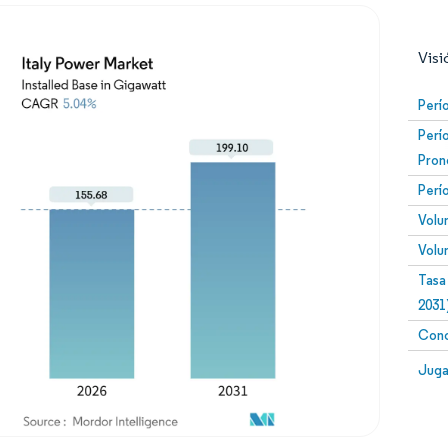
Visi
Perí
Perí
Pron
Perí
Volu
Volu
Imagen © Mordor Intelligence. El uso requiere atribució
Tasa
2031
Conc
Image
Juga