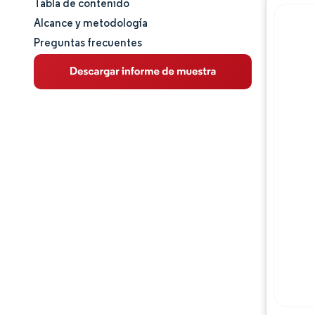
Tabla de contenido
Tamaño y cuota de mercado
Alcance y metodología
Preguntas frecuentes
Análisis de mercado
Tendencias e ideas
Análisis de segmentos
Análisis geográfico
Panorama regulatorio
Panorama competitivo
Jugadores principales
Oportunidades y perspectivas
Desarrollos de la industria