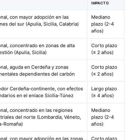
IMPACTO
nal, con mayor adopción en las
Mediano
nes del sur (Apulia, Sicilia, Calabria)
plazo (2-4
años)
nal, concentrado en zonas de alta
Corto plazo
stión (Apulia, Sicilia)
(≤ 2 años)
nal, aguda en Cerdeña y zonas
Corto plazo
nentales dependientes del carbón
(≤ 2 años)
edor Cerdeña-continente, con efectos
Largo plazo
darios en el enlace Sicilia-Túnez
(≥ 4 años)
nal, concentrado en las regiones
Mediano
triales del norte (Lombardía, Véneto,
plazo (2-4
ia-Romaña)
años)
nal, con mayor adopción en las zonas
Corto plazo