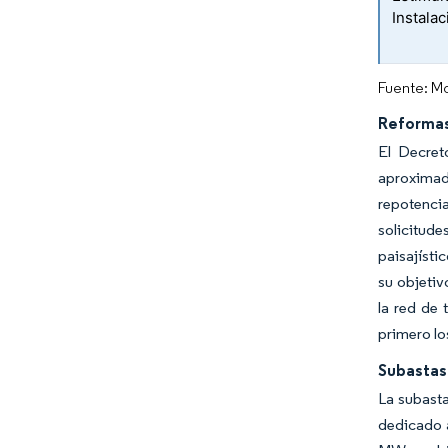
Instala
Fuente: Mo
Reformas
El Decret
aproxima
repotenci
solicitude
paisajísti
su objetiv
la red de 
primero lo
Subastas
La subast
dedicado a