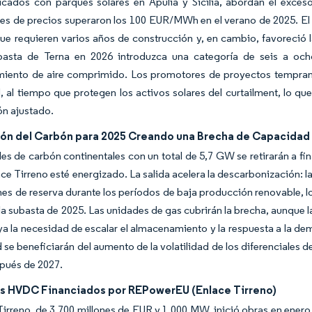
ados con parques solares en Apulia y Sicilia, abordan el exceso
les de precios superaron los 100 EUR/MWh en el verano de 2025. E
e requieren varios años de construcción y, en cambio, favoreció 
basta de Terna en 2026 introduzca una categoría de seis a ocho
iento de aire comprimido. Los promotores de proyectos tempranos
 al tiempo que protegen los activos solares del curtailment, lo qu
ón ajustado.
ión del Carbón para 2025 Creando una Brecha de Capacidad
les de carbón continentales con un total de 5,7 GW se retirarán a fi
ace Tirreno esté energizado. La salida acelera la descarbonización: 
es de reserva durante los períodos de baja producción renovable, l
 la subasta de 2025. Las unidades de gas cubrirán la brecha, aunque 
a la necesidad de escalar el almacenamiento y la respuesta a la de
ad se beneficiarán del aumento de la volatilidad de los diferenciales 
spués de 2027.
s HVDC Financiados por REPowerEU (Enlace Tirreno)
Tirreno, de 3.700 millones de EUR y 1.000 MW, inició obras en ener