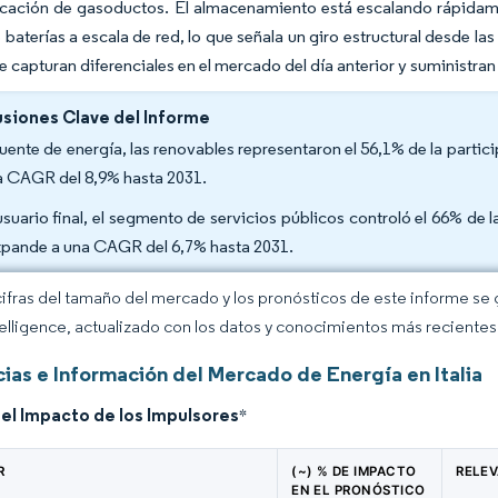
ificación de gasoductos. El almacenamiento está escalando rápida
baterías a escala de red, lo que señala un giro estructural desde las
e capturan diferenciales en el mercado del día anterior y suministran 
siones Clave del Informe
fuente de energía, las renovables representaron el 56,1% de la partic
a CAGR del 8,9% hasta 2031.
usuario final, el segmento de servicios públicos controló el 66% de l
xpande a una CAGR del 6,7% hasta 2031.
cifras del tamaño del mercado y los pronósticos de este informe se
elligence, actualizado con los datos y conocimientos más recientes 
ias e Información del Mercado de Energía en Italia
del Impacto de los Impulsores
*
R
(~) % DE IMPACTO
RELE
EN EL PRONÓSTICO