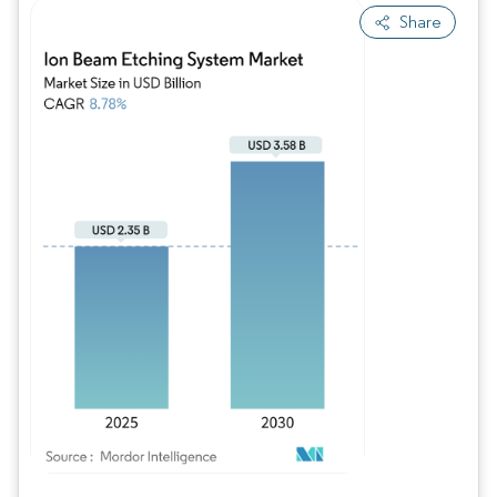
Share
Imagen © Mordor Intelligence. El uso requiere atribución según CC BY 4.0.