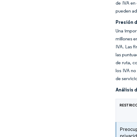
de IVA en 
pueden ada
Presión 
Una impor
millones e
IVA. Las f
las puntua
de ruta, c
los IVA no
de servici
Análisis 
RESTRIC
Preocup
privaci