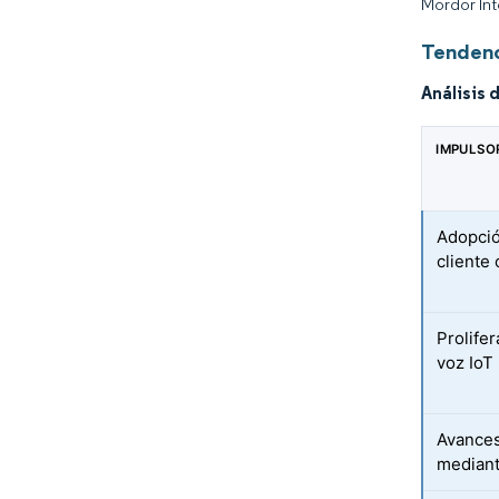
Mordor Int
Tendenci
Análisis 
IMPULSO
Adopció
cliente
Prolife
voz IoT
Avances
mediant