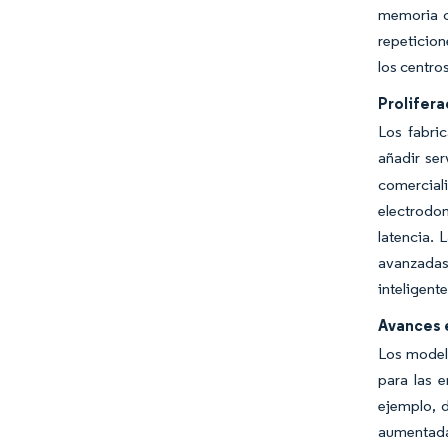
memoria co
repeticion
los centro
Prolifera
Los fabri
añadir ser
comercial
electrodom
latencia. 
avanzadas.
inteligent
Avances 
Los model
para las 
ejemplo, 
aumentada 