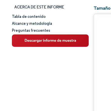
ACERCA DE ESTE INFORME
Tamaño 
Tabla de contenido
Tamaño y cuota de mercado
Alcance y metodología
Preguntas frecuentes
Análisis de mercado
Tendencias e ideas
Análisis de segmentos
Análisis geográfico
Panorama regulatorio
Análisis de la cadena de valor
Panorama competitivo