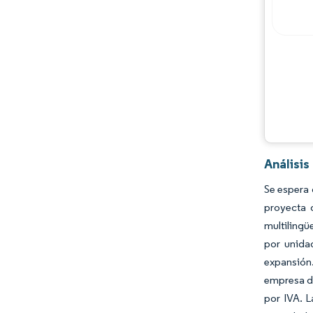
Jugadores principales
Oportunidades y perspectivas
Desarrollos de la industria
Análisis
Se espera 
proyecta 
multilingü
por unidad
expansión.
empresa de
por IVA. L