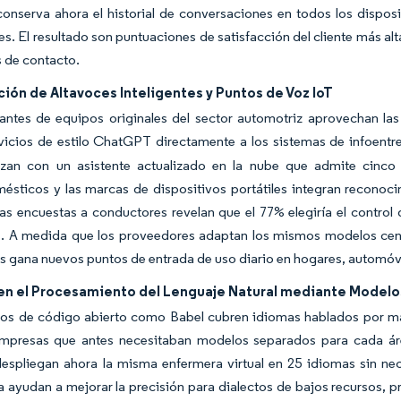
nserva ahora el historial de conversaciones en todos los disposit
es. El resultado son puntuaciones de satisfacción del cliente más al
s de contacto.
ción de Altavoces Inteligentes y Puntos de Voz IoT
cantes de equipos originales del sector automotriz aprovechan l
vicios de estilo ChatGPT directamente a los sistemas de infoentr
izan con un asistente actualizado en la nube que admite cinco 
ésticos y las marcas de dispositivos portátiles integran reconocim
Las encuestas a conductores revelan que el 77% elegiría el contro
 A medida que los proveedores adaptan los mismos modelos central
es gana nuevos puntos de entrada de uso diario en hogares, automóvil
en el Procesamiento del Lenguaje Natural mediante Modelo
os de código abierto como Babel cubren idiomas hablados por más
empresas que antes necesitaban modelos separados para cada áre
despliegan ahora la misma enfermera virtual en 25 idiomas sin n
ayudan a mejorar la precisión para dialectos de bajos recursos, pr