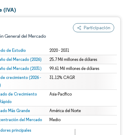
e (IVA)
Participación
ón General del Mercado
odo de Estudio
2020 - 2031
ño del Mercado (2026)
25.7 Mil millones de dólares
ño del Mercado (2031)
99.61 Mil millones de dólares
 de crecimiento (2026 -
31.12% CAGR
)
ado de Crecimiento
Asia-Pacífico
n según CC BY 4.0.
Rápido
ado Más Grande
América del Norte
entración del Mercado
Medio
n © Mordor Intelligence. El uso requiere atribución según CC BY 4.0.
dores principales