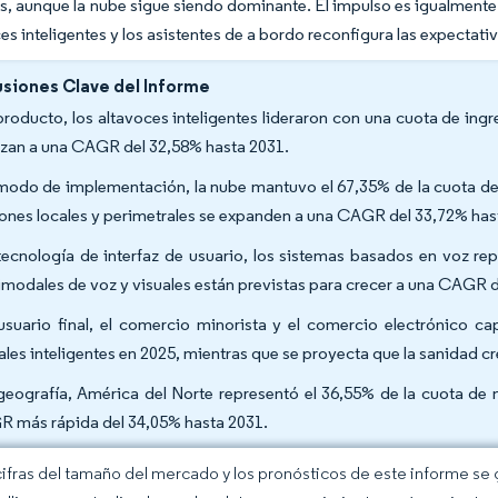
s, aunque la nube sigue siendo dominante. El impulso es igualmente
ces inteligentes y los asistentes de a bordo reconfigura las expectat
siones Clave del Informe
producto, los altavoces inteligentes lideraron con una cuota de ing
zan a una CAGR del 32,58% hasta 2031.
modo de implementación, la nube mantuvo el 67,35% de la cuota del 
ones locales y perimetrales se expanden a una CAGR del 33,72% has
tecnología de interfaz de usuario, los sistemas basados en voz rep
imodales de voz y visuales están previstas para crecer a una CAGR 
usuario final, el comercio minorista y el comercio electrónico c
uales inteligentes en 2025, mientras que se proyecta que la sanidad
geografía, América del Norte representó el 36,55% de la cuota de 
 más rápida del 34,05% hasta 2031.
cifras del tamaño del mercado y los pronósticos de este informe se