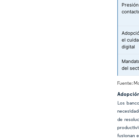
Presión
contact
Adopció
el cuid
digital
Mandato
del sec
Fuente: Mo
Adopción
Los banco
necesidade
de resolu
productivi
fusionan e