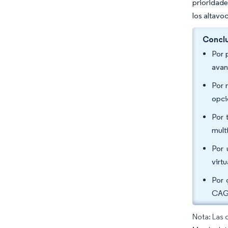
prioridade
los altavo
Conclu
Por 
avan
Por 
opci
Por 
mult
Por 
virt
Por 
CAGR
Nota: Las 