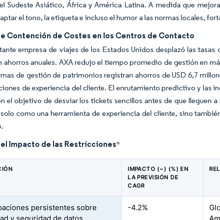
el Sudeste Asiático, África y América Latina. A medida que mejoran
ptar el tono, la etiqueta e incluso el humor a las normas locales, fort
de Contención de Costes en los Centros de Contacto
tante empresa de viajes de los Estados Unidos desplazó las tasas
n ahorros anuales. AXA redujo el tiempo promedio de gestión en más
irmas de gestión de patrimonios registran ahorros de USD 6,7 millo
ciones de experiencia del cliente. El enrutamiento predictivo y las 
on el objetivo de desviar los tickets sencillos antes de que lleguen 
 solo como una herramienta de experiencia del cliente, sino tambié
o.
del Impacto de las Restricciones
*
CIÓN
IMPACTO (~) (%) EN
RE
LA PREVISIÓN DE
CAGR
aciones persistentes sobre
-4.2%
Gl
dad y seguridad de datos
Am