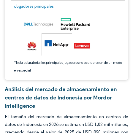
Imagen © Mordor Intelligence. El uso requiere atribución según CC BY 4.0.
Jugadores principales
*Nota aclaratoria: los principales jugadores no se ordenaron de un modo
en especial
Análisis del mercado de almacenamiento en
centros de datos de Indonesia por Mordor
Intelligence
El tamaño del mercado de almacenamiento en centros de
datos de Indonesia en 2026 se estima en USD 1,02 mil millones,
creciendo desde el valor de 2025 de USD 890 millones con