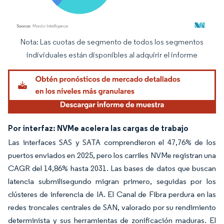
Nota: Las cuotas de segmento de todos los segmentos
Imagen © Mordor Intelligence. El uso requiere atribución según CC BY 4.0.
individuales están disponibles al adquirir el informe
Por interfaz: NVMe acelera las cargas de trabajo
Las interfaces SAS y SATA comprendieron el 47,76% de los
puertos enviados en 2025, pero los carriles NVMe registran una
CAGR del 14,86% hasta 2031. Las bases de datos que buscan
latencia submilisegundo migran primero, seguidas por los
clústeres de inferencia de IA. El Canal de Fibra perdura en las
redes troncales centrales de SAN, valorado por su rendimiento
determinista y sus herramientas de zonificación maduras. El