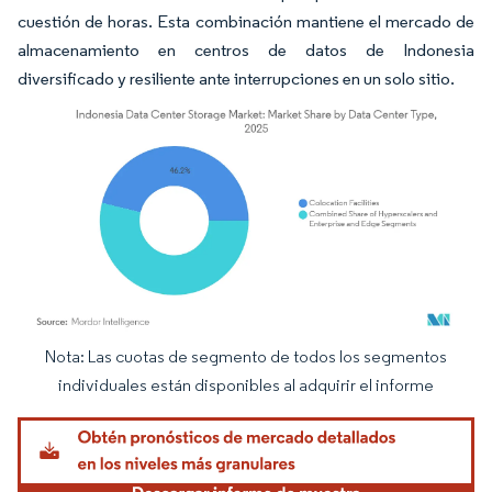
cuestión de horas. Esta combinación mantiene el mercado de
almacenamiento en centros de datos de Indonesia
diversificado y resiliente ante interrupciones en un solo sitio.
Nota: Las cuotas de segmento de todos los segmentos
Imagen © Mordor Intelligence. El uso requiere atribución según CC BY 4.0.
individuales están disponibles al adquirir el informe