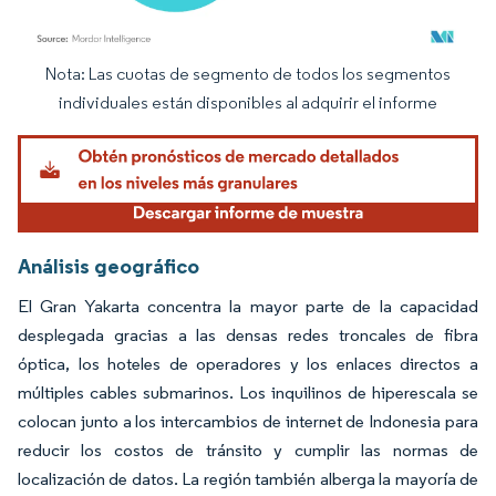
Nota: Las cuotas de segmento de todos los segmentos
Imagen © Mordor Intelligence. El uso requiere atribución según CC BY 4.0.
individuales están disponibles al adquirir el informe
Análisis geográfico
El Gran Yakarta concentra la mayor parte de la capacidad
desplegada gracias a las densas redes troncales de fibra
óptica, los hoteles de operadores y los enlaces directos a
múltiples cables submarinos. Los inquilinos de hiperescala se
colocan junto a los intercambios de internet de Indonesia para
reducir los costos de tránsito y cumplir las normas de
localización de datos. La región también alberga la mayoría de