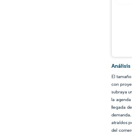
Análisi
El tamaño
con proye
subraya un
la agenda 
llegada d
demanda. 
atraídos p
del comerc