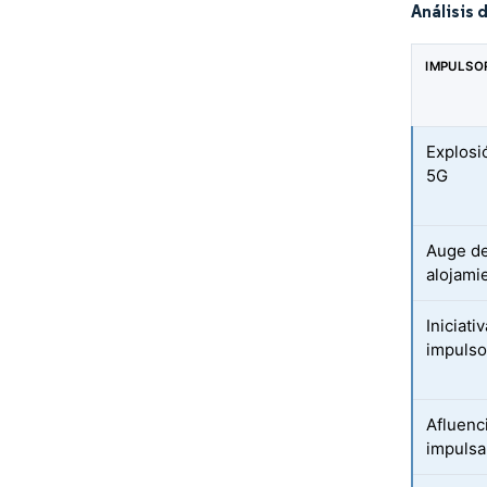
Análisis 
IMPULSO
Explosi
5G
Auge de
alojami
Iniciat
impulso
Afluenc
impulsa