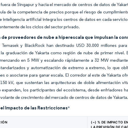
 fuera de Singapur y hacia el mercado de centros de datos de Yaka
ula de la competencia de precios porque el riesgo de cumplimiento 
e inteligencia artificial integra los centros de datos en cada servic
ntemente de los ciclos del sector privado.
a de proveedores de nube a hiperescala que impulsan la co
, Temasek y BlackRock han destinado USD 30.000 millones par
 la graduación de Yakarta como región de nube de primer nivel. E
menzando en 5 MW y escalando rápidamente a 32 MW mediante b
standarizados y automatización de extremo a extremo, lo que obli
nes o asociarse para ganar escala. El corredor al este de Yakarta o
150 kV, que sustentan las arquitecturas de doble alimentación vi
expanden, los participantes del ecosistema, desde enfriadores has
l volante de crecimiento del mercado de centros de datos de Yakarta
del Impacto de las Restricciones
*
CIÓN
(~) % DE IMPACTO E
LA PREVISIÓN DE CA