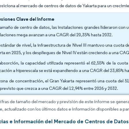
 posiciona al mercado de centros de datos de Yakarta para un crecimi
siones Clave del Informe
tamaño de centro de datos, las instalaciones grandes lideraron con 
alaciones mega avanzan a una CAGR del 20,35% hasta 2032.
estándar de nivel, la infraestructura de Nivel III mantuvo una cuot
rta en 2025, y los despliegues de Nivel IV están creciendo a una CA
absorción, la capacidad utilizada representó el 62,55% de la cuot
cación a hiperescala se está expandiendo a una CAGR del 23,85% ha
zona de concentración, el Gran Yakarta representó una cuota del 5
 previsto que crezca a una CAGR del 12,94% entre 2026 y 2032.
cifras de tamaño del mercado y previsión de este informe se gener
ce, actualizado con los últimos datos e información disponibles a par
ias e Información del Mercado de Centros de Datos