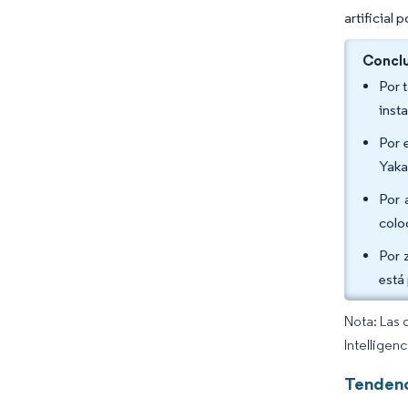
artificial
Conclu
Por 
inst
Por 
Yaka
Por 
colo
Por 
está
Nota: Las 
Intelligen
Tendenc