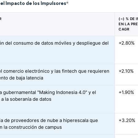
del Impacto de los Impulsores
*
R
(~) % DE
EN LA PRE
CAGR
ón del consumo de datos móviles y despliegue del
+2.80%
l comercio electrónico y las fintech que requieren
+2.10%
ento de baja latencia
iva gubernamental "Making Indonesia 4.0" y el
+1.90%
 a la soberanía de datos
ia de proveedores de nube a hiperescala que
+3.20%
n la construcción de campus