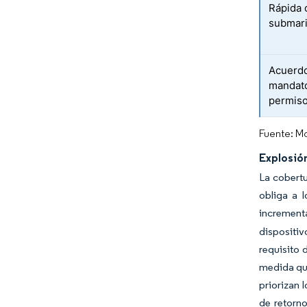
Rápida 
submar
Acuerdo
mandato
permis
Fuente: Mo
Explosió
La cobertu
obliga a 
increment
dispositiv
requisito 
medida que
priorizan 
de retorno