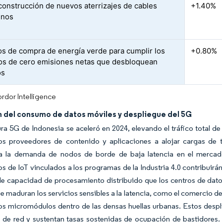
construcción de nuevos aterrizajes de cables
+1.40%
inos
s de compra de energía verde para cumplir los
+0.80%
s de cero emisiones netas que desbloquean
os
rdor Intelligence
n del consumo de datos móviles y despliegue del 5G
ra 5G de Indonesia se aceleró en 2024, elevando el tráfico total d
los proveedores de contenido y aplicaciones a alojar cargas de t
a la demanda de nodos de borde de baja latencia en el mercad
os de IoT vinculados a los programas de la Industria 4.0 contribuirá
de capacidad de procesamiento distribuido que los centros de dato
 maduran los servicios sensibles a la latencia, como el comercio d
los micromódulos dentro de las densas huellas urbanas. Estos despli
 de red y sustentan tasas sostenidas de ocupación de bastidores. 