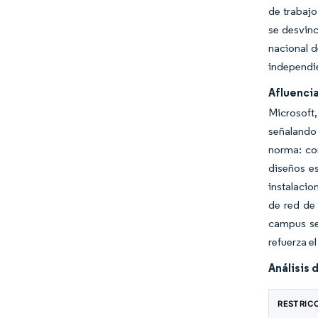
de trabajo
se desvinc
nacional d
independie
Afluenci
Microsoft
señalando
norma: co
diseños e
instalacio
de red de 
campus se 
refuerza e
Análisis 
RESTRIC