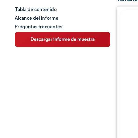
Tabla de contenido
Tamaño y cuota de mercado
Alcance del Informe
Preguntas frecuentes
Análisis de mercado
Tendencias e ideas
Análisis de segmentos
Análisis geográfico
Panorama competitivo
Jugadores principales
Desarrollos de la industria