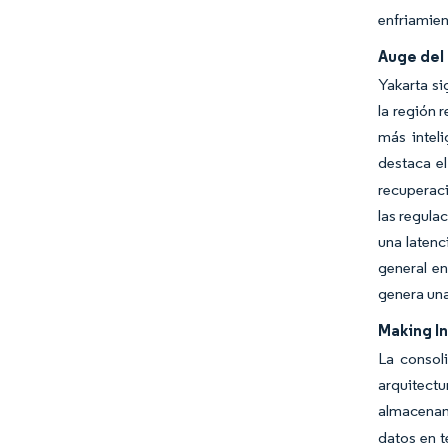
enfriamien
Auge del 
Yakarta si
la región 
más inteli
destaca el
recuperac
las regula
una latenc
general en
genera una
Making In
La consol
arquitectu
almacenam
datos en t