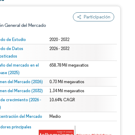
Participación
ón General del Mercado
odo de Estudio
2020 - 2032
odo de Datos
2026 - 2032
osticados
ño del mercado en el
658.78 Mil megavatios
base (2025)
men del Mercado (2026)
0.73 Mil megavatios
n según CC BY 4.0.
men del Mercado (2032)
1.34 Mil megavatios
 de crecimiento (2026 -
10.64% CAGR
)
entración del Mercado
Medio
n © Mordor Intelligence. El uso requiere atribución según CC BY 4.0.
dores principales