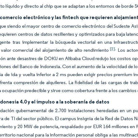
to líquido y directo al chip que se adaptan a los entornos de borde 
comercio electrónico y las fintech que requieren alojamient
gue siendo el mayor centro de comercio electrónico del Sudeste Asi
requieren centros de datos resilientes y optimizados para baja lat
gente tras implementar la búsqueda vectorial en una infraestructu
[2].
 valor comercial del alojamiento de alto rendimiento
Los actore
ión ante desastres de DOKU en Alibaba Cloud redujo los costos op
ciones del Banco de Indonesia. Con el aumento de la velocidad de l
ia de ida y vuelta inferior a 2 ms pueden exigir precios premium 
frenta compresión de alquileres. La fidelidad de las cargas de trab
 ocupación predecible y sirve como cobertura frente a los cambios 
donesia 4.0 y el impulso a la soberanía de datos
idación gubernamental de 2.700 instalaciones heredadas en un pu
ra de TI del sector público. El campus insignia de la Red de Datos
iento y 20 MW de potencia, respaldado por EUR 164 millones en fi
erritorio nacional para la información personal obliga a las multina