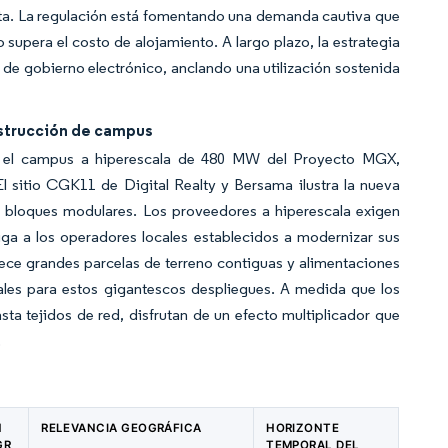
rta. La regulación está fomentando una demanda cautiva que
supera el costo de alojamiento. A largo plazo, la estrategia
io de gobierno electrónico, anclando una utilización sostenida
nstrucción de campus
a el campus a hiperescala de 480 MW del Proyecto MGX,
l sitio CGK11 de Digital Realty y Bersama ilustra la nueva
loques modulares. Los proveedores a hiperescala exigen
ga a los operadores locales establecidos a modernizar sus
frece grandes parcelas de terreno contiguas y alimentaciones
tales para estos gigantescos despliegues. A medida que los
ta tejidos de red, disfrutan de un efecto multiplicador que
.
N
RELEVANCIA GEOGRÁFICA
HORIZONTE
GR
TEMPORAL DEL