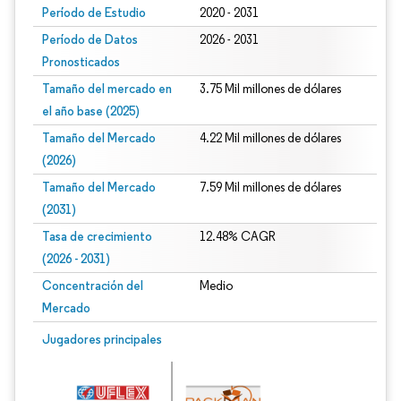
Período de Estudio
2020 - 2031
Período de Datos
2026 - 2031
Pronosticados
Tamaño del mercado en
3.75 Mil millones de dólares
el año base (2025)
Tamaño del Mercado
4.22 Mil millones de dólares
(2026)
Tamaño del Mercado
7.59 Mil millones de dólares
(2031)
Tasa de crecimiento
12.48% CAGR
(2026 - 2031)
Concentración del
Medio
Mercado
Imagen © Mordor Intelligence. El uso requiere atribución según CC BY 4.0.
Jugadores principales