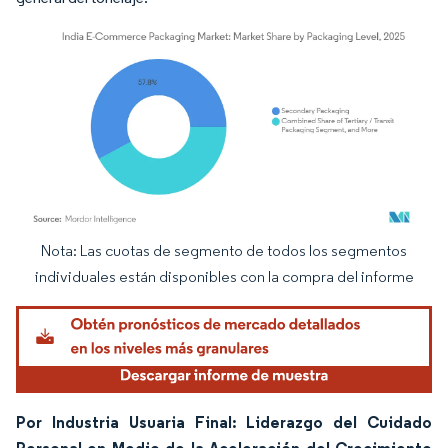
Nota: Las cuotas de segmento de todos los segmentos
Imagen © Mordor Intelligence. El uso requiere atribución según CC BY 4.0.
individuales están disponibles con la compra del informe
Por Industria Usuaria Final: Liderazgo del Cuidado
Personal en Medio de la Aceleración del Crecimiento