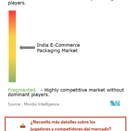
Imagen © Mordor Intelligence. El uso requiere atribución según CC BY 4.0.