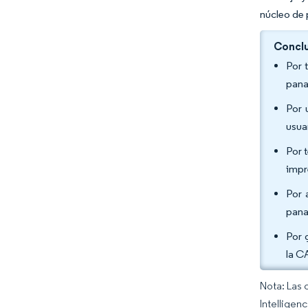
núcleo de 
Conclu
Por 
pana
Por 
usua
Por 
impr
Por 
pana
Por 
la C
Nota: Las 
Intelligen