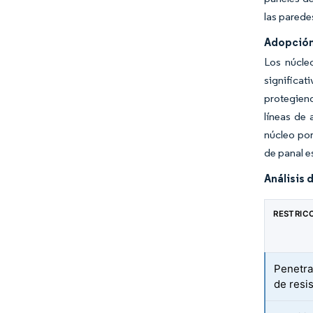
las parede
Adopción
Los núcle
significa
protegien
líneas de
núcleo por
de panal e
Análisis 
RESTRIC
Penetra
de resi