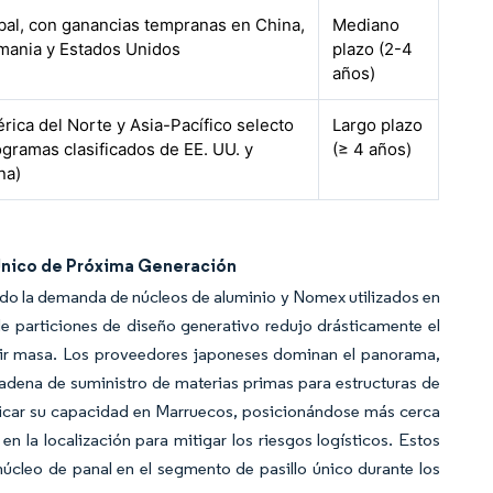
bal, con ganancias tempranas en China,
Mediano
mania y Estados Unidos
plazo (2-4
años)
rica del Norte y Asia-Pacífico selecto
Largo plazo
ogramas clasificados de EE. UU. y
(≥ 4 años)
na)
Único de Próxima Generación
do la demanda de núcleos de aluminio y Nomex utilizados en
de particiones de diseño generativo redujo drásticamente el
adir masa. Los proveedores japoneses dominan el panorama,
adena de suministro de materias primas para estructuras de
licar su capacidad en Marruecos, posicionándose más cerca
 en la localización para mitigar los riesgos logísticos. Estos
úcleo de panal en el segmento de pasillo único durante los