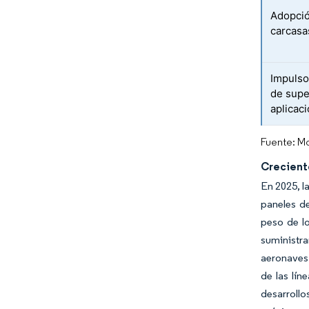
Adopció
carcasa
Impulso
de supe
aplicac
Fuente: Mo
Crecient
En 2025, l
paneles de
peso de l
suministra
aeronaves
de las lín
desarrollo