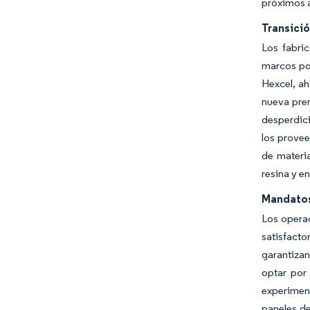
próximos 
Transici
Los fabri
marcos por
Hexcel, ah
nueva pren
desperdici
los provee
de materi
resina y e
Mandatos
Los operad
satisfact
garantizan
optar por
experimen
paneles de