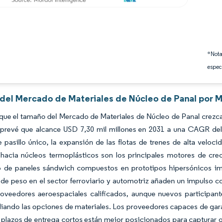
*Nota
espec
s del Mercado de Materiales de Núcleo de Panal por M
que el tamaño del Mercado de Materiales de Núcleo de Panal crezca 
 prevé que alcance USD 7,30 mil millones en 2031 a una CAGR del
 pasillo único, la expansión de las flotas de trenes de alta veloc
s hacia núcleos termoplásticos son los principales motores de cr
 de paneles sándwich compuestos en prototipos hipersónicos i
de peso en el sector ferroviario y automotriz añaden un impulso c
oveedores aeroespaciales calificados, aunque nuevos participantes
iando las opciones de materiales. Los proveedores capaces de garan
y plazos de entrega cortos están mejor posicionados para capturar