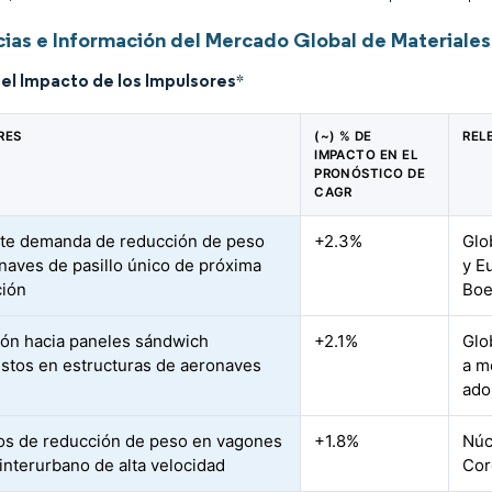
ias e Información del Mercado Global de Materiales
del Impacto de los Impulsores
*
RES
(~) % DE
REL
IMPACTO EN EL
PRONÓSTICO DE
CAGR
te demanda de reducción de peso
+2.3%
Glo
naves de pasillo único de próxima
y E
ción
Boe
ión hacia paneles sándwich
+2.1%
Glo
tos en estructuras de aeronaves
a m
ado
s de reducción de peso en vagones
+1.8%
Núc
 interurbano de alta velocidad
Cor