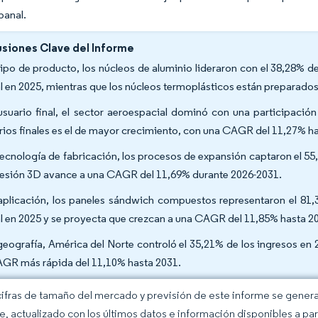
panal.
siones Clave del Informe
tipo de producto, los núcleos de aluminio lideraron con el 38,28% d
l en 2025, mientras que los núcleos termoplásticos están preparado
usuario final, el sector aeroespacial dominó con una participació
rios finales es el de mayor crecimiento, con una CAGR del 11,27% h
tecnología de fabricación, los procesos de expansión captaron el 55
esión 3D avance a una CAGR del 11,69% durante 2026-2031.
aplicación, los paneles sándwich compuestos representaron el 81
l en 2025 y se proyecta que crezcan a una CAGR del 11,85% hasta 2
geografía, América del Norte controló el 35,21% de los ingresos en 
AGR más rápida del 11,10% hasta 2031.
cifras de tamaño del mercado y previsión de este informe se gener
ce, actualizado con los últimos datos e información disponibles a par