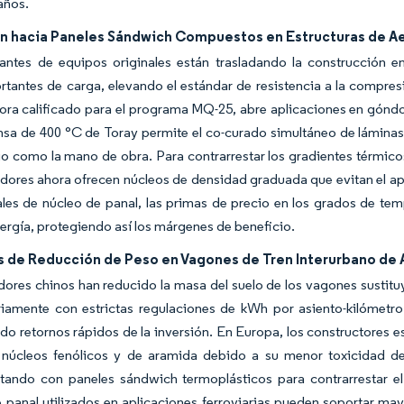
años.
ón hacia Paneles Sándwich Compuestos en Estructuras de A
cantes de equipos originales están trasladando la construcción 
tantes de carga, elevando el estándar de resistencia a la compre
ora calificado para el programa MQ-25, abre aplicaciones en góndol
sa de 400 °C de Toray permite el co-curado simultáneo de láminas
o como la mano de obra. Para contrarrestar los gradientes térmico
dores ahora ofrecen núcleos de densidad graduada que evitan el ap
ales de núcleo de panal, las primas de precio en los grados de 
nergía, protegiendo así los márgenes de beneficio.
 de Reducción de Peso en Vagones de Tren Interurbano de A
ores chinos han reducido la masa del suelo de los vagones sustitu
oriamente con estrictas regulaciones de kWh por asiento-kilómetr
do retornos rápidos de la inversión. En Europa, los constructores 
 núcleos fenólicos y de aramida debido a su menor toxicidad de
tando con paneles sándwich termoplásticos para contrarrestar el 
 panal utilizados en aplicaciones ferroviarias pueden soportar ma