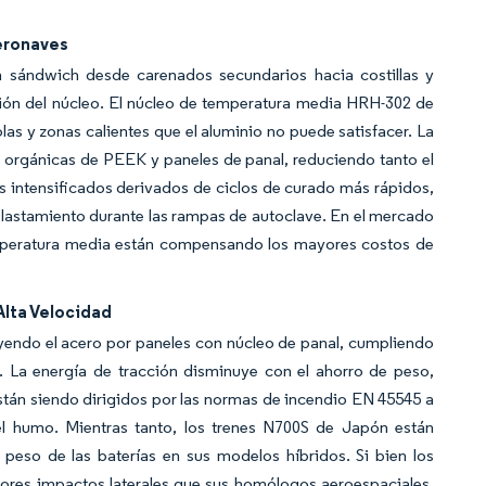
eronaves
en sándwich desde carenados secundarios hacia costillas y
sión del núcleo. El núcleo de temperatura media HRH-302 de
as y zonas calientes que el aluminio no puede satisfacer. La
 orgánicas de PEEK y paneles de panal, reduciendo tanto el
s intensificados derivados de ciclos de curado más rápidos,
lastamiento durante las rampas de autoclave. En el mercado
temperatura media están compensando los mayores costos de
lta Velocidad
yendo el acero por paneles con núcleo de panal, cumpliendo
o. La energía de tracción disminuye con el ahorro de peso,
están siendo dirigidos por las normas de incendio EN 45545 a
l humo. Mientras tanto, los trenes N700S de Japón están
peso de las baterías en sus modelos híbridos. Si bien los
yores impactos laterales que sus homólogos aeroespaciales,