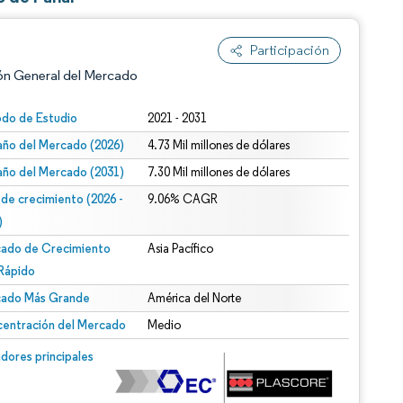
Participación
ón General del Mercado
odo de Estudio
2021 - 2031
ño del Mercado (2026)
4.73 Mil millones de dólares
ño del Mercado (2031)
7.30 Mil millones de dólares
 de crecimiento (2026 -
9.06% CAGR
)
ado de Crecimiento
Asia Pacífico
n según CC BY 4.0.
Rápido
ado Más Grande
América del Norte
entración del Mercado
Medio
n © Mordor Intelligence. El uso requiere atribución según CC BY 4.0.
dores principales