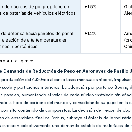
n de núcleos de polipropileno en
+1.5%
Glo
s de baterías de vehículos eléctricos
Ale
 de defensa hacia paneles de panal
+1.2%
Amé
raleación de alta temperatura en
(pr
iones hipersónicas
Chi
rdor Intelligence
e Demanda de Reducción de Peso en Aeronaves de Pasillo 
a producción del A320neo alcanzó tasas mensuales récord, impulsan
 suelo y particiones interiores. La adopción por parte de Boeing 
os paneles, aumentando el valor de cada núcleo instalado sin añ
ndo la fibra de carbono del mundo y consolidando su papel en la c
 con alto contenido de compuestos. La decisión de Hexcel de dup
eas de ensamblaje final de Airbus, subraya el énfasis de la industria
s sugieren colectivamente una demanda estable de materiales de n