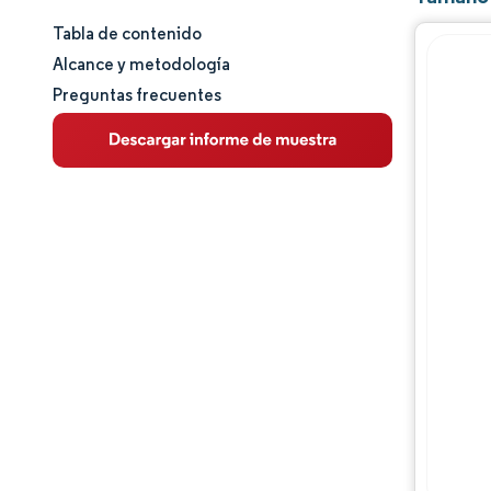
Tabla de contenido
Tamaño y cuota de mercado
Alcance y metodología
Preguntas frecuentes
Análisis de mercado
Tendencias e ideas
Análisis de segmentos
Análisis geográfico
Análisis de la cadena de valor
Panorama competitivo
Jugadores principales
Oportunidades y perspectivas