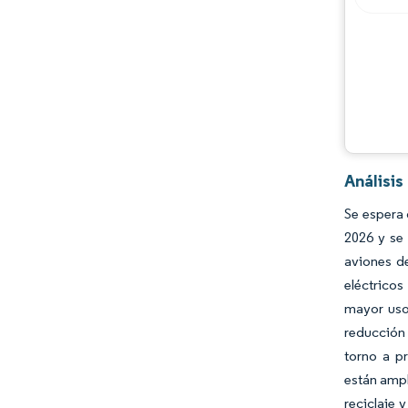
Desarrollos de la industria
Análisi
Se espera 
2026 y se
aviones de
eléctrico
mayor uso
reducción 
torno a pr
están ampl
reciclaje 