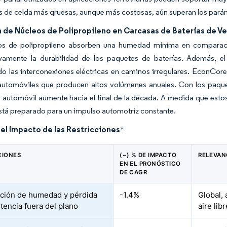
s de celda más gruesas, aunque más costosas, aún superan los parám
 de Núcleos de Polipropileno en Carcasas de Baterías de Ve
os de polipropileno absorben una humedad mínima en comparaci
tivamente la durabilidad de los paquetes de baterías. Además, e
do las interconexiones eléctricas en caminos irregulares. EconC
 automóviles que producen altos volúmenes anuales. Con los paque
 automóvil aumente hacia el final de la década. A medida que esto
stá preparado para un impulso automotriz constante.
del Impacto de las Restricciones
*
CIONES
(~) % DE IMPACTO
RELEVAN
EN EL PRONÓSTICO
DE CAGR
ción de humedad y pérdida
-1.4%
Global,
stencia fuera del plano
aire libr