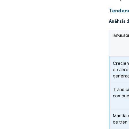
Tendenc
Análisis 
IMPULSO
Crecien
en aero
genera
Transic
compues
Mandato
de tren