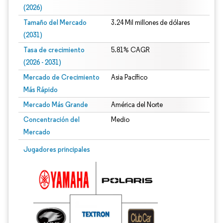
(2026)
Tamaño del Mercado
3.24 Mil millones de dólares
(2031)
Tasa de crecimiento
5.81% CAGR
(2026 - 2031)
Mercado de Crecimiento
Asia Pacífico
Más Rápido
Mercado Más Grande
América del Norte
Concentración del
Medio
Mercado
Imagen © Mordor Intelligence. El uso requiere atribución según CC BY 4.0.
Jugadores principales