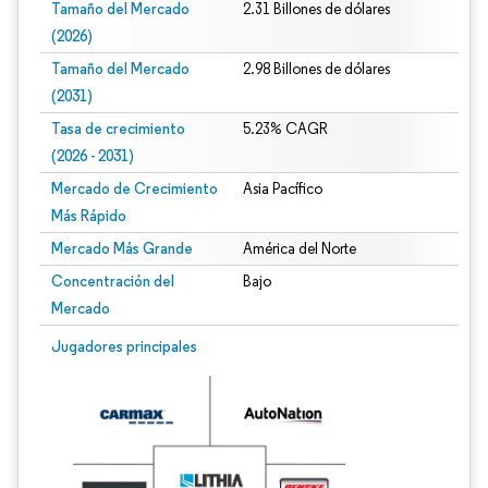
Tamaño del Mercado
2.31 Billones de dólares
(2026)
Tamaño del Mercado
2.98 Billones de dólares
(2031)
Tasa de crecimiento
5.23% CAGR
(2026 - 2031)
Mercado de Crecimiento
Asia Pacífico
Más Rápido
Mercado Más Grande
América del Norte
Concentración del
Bajo
Mercado
Imagen © Mordor Intelligence. El uso requiere atribución según CC BY 4.0.
Jugadores principales