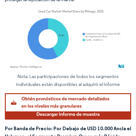
Nota: Las participaciones de todos los segmentos
Imagen © Mordor Intelligence. El uso requiere atribución según CC BY 4.0.
individuales están disponibles al adquirir el informe
Por Banda de Precio: Por Debajo de USD 10.000 Ancla el