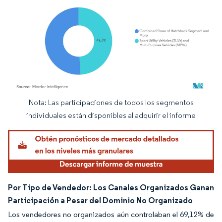
Nota: Las participaciones de todos los segmentos
Imagen © Mordor Intelligence. El uso requiere atribución según CC BY 4.0.
individuales están disponibles al adquirir el informe
Por Tipo de Vendedor: Los Canales Organizados Ganan
Participación a Pesar del Dominio No Organizado
Los vendedores no organizados aún controlaban el 69,12% de