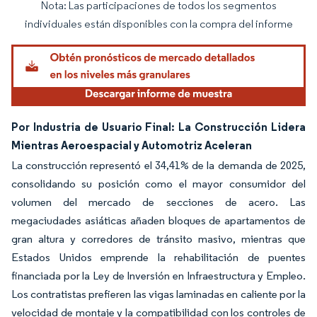
Nota: Las participaciones de todos los segmentos
Imagen © Mordor Intelligence. El uso requiere atribución según CC BY 4.0.
individuales están disponibles con la compra del informe
Por Industria de Usuario Final: La Construcción Lidera
Mientras Aeroespacial y Automotriz Aceleran
La construcción representó el 34,41% de la demanda de 2025,
consolidando su posición como el mayor consumidor del
volumen del mercado de secciones de acero. Las
megaciudades asiáticas añaden bloques de apartamentos de
gran altura y corredores de tránsito masivo, mientras que
Estados Unidos emprende la rehabilitación de puentes
financiada por la Ley de Inversión en Infraestructura y Empleo.
Los contratistas prefieren las vigas laminadas en caliente por la
velocidad de montaje y la compatibilidad con los controles de