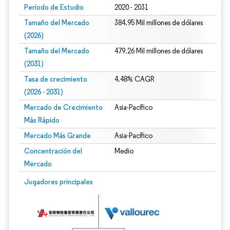
Período de Estudio
2020 - 2031
Tamaño del Mercado
384.95 Mil millones de dólares
(2026)
Tamaño del Mercado
479.26 Mil millones de dólares
(2031)
Tasa de crecimiento
4.48% CAGR
(2026 - 2031)
Mercado de Crecimiento
Asia-Pacífico
Más Rápido
Mercado Más Grande
Asia-Pacífico
Concentración del
Medio
Mercado
Imagen © Mordor Intelligence. El uso requiere atribución según CC BY 4.0.
Jugadores principales