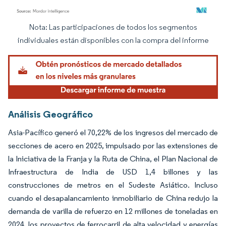
Nota: Las participaciones de todos los segmentos
Imagen © Mordor Intelligence. El uso requiere atribución según CC BY 4.0.
individuales están disponibles con la compra del informe
Análisis Geográfico
Asia-Pacífico generó el 70,22% de los ingresos del mercado de
secciones de acero en 2025, impulsado por las extensiones de
la Iniciativa de la Franja y la Ruta de China, el Plan Nacional de
Infraestructura de India de USD 1,4 billones y las
construcciones de metros en el Sudeste Asiático. Incluso
cuando el desapalancamiento inmobiliario de China redujo la
demanda de varilla de refuerzo en 12 millones de toneladas en
2024, los proyectos de ferrocarril de alta velocidad y energías