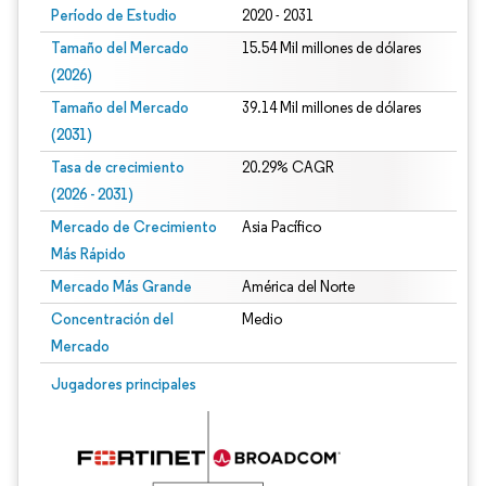
Período de Estudio
2020 - 2031
Tamaño del Mercado
15.54 Mil millones de dólares
(2026)
Tamaño del Mercado
39.14 Mil millones de dólares
(2031)
Tasa de crecimiento
20.29% CAGR
(2026 - 2031)
Mercado de Crecimiento
Asia Pacífico
Más Rápido
Mercado Más Grande
América del Norte
Concentración del
Medio
Mercado
Imagen © Mordor Intelligence. El uso requiere atribución según CC BY 4.0.
Jugadores principales