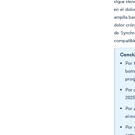
sigue sien
en el dolo
amplia bas
dolor crón
de Synchr
compatible
Conclu
Por 
bomb
prog
Por 
2025
Por 
el m
Por 
ento