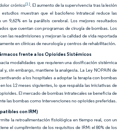
[1]
 dolor crónico
. El aumento de la supervivencia tras la lesión
s estudios muestran que el baclofeno intratecal reduce las
un 9,62% en la parálisis cerebral. Los mejores resultados
izados que cuentan con programas de cirugía de bombas. Los
cen las readmisiones y mejoran la calidad de vida reportada
mente en clínicas de neurología y centros de rehabilitación.
ármacos frente a los Opioides Sistémicos
 hacia modalidades que requieren una dosificación sistémica
ral y, sin embargo, mantiene la analgesia. La Ley NOPAIN de
centivando a los hospitales a adoptar la terapia con bombas
n los 12 meses siguientes, lo que respalda las iniciativas de
 opioides. El mercado de bombas intratecales se beneficia de
ente las bombas como intervenciones no opioides preferidas.
patibles con IRM)
ite la retroalimentación fisiológica en tiempo real, con un
tiene el cumplimiento de los requisitos de IRM: el 80% de los