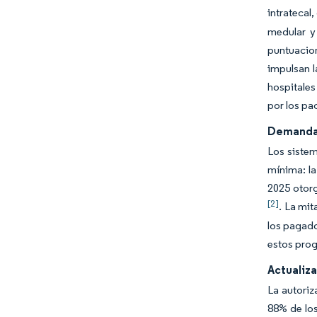
intratecal
medular y
puntuacio
impulsan l
hospitales
por los pa
Demanda 
Los sistem
mínima: la
2025 otorg
[2]
. La mit
los pagado
estos prog
Actualiz
La autoriz
88% de los