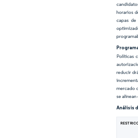
candidato
horarios d
capas de 
optimizado
programabl
Programa
Políticas
autorizaci
reducir dr
incrementa
mercado d
se alinean
Análisis 
RESTRIC