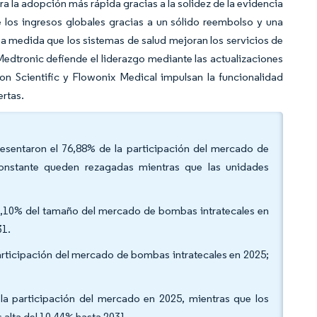
ra la adopción más rápida gracias a la solidez de la evidencia
de los ingresos globales gracias a un sólido reembolso y una
o a medida que los sistemas de salud mejoran los servicios de
edtronic defiende el liderazgo mediante las actualizaciones
on Scientific y Flowonix Medical impulsan la funcionalidad
ertas.
esentaron el 76,88% de la participación del mercado de
onstante queden rezagadas mientras que las unidades
41,10% del tamaño del mercado de bombas intratecales en
31.
participación del mercado de bombas intratecales en 2025;
e la participación del mercado en 2025, mientras que los
 alta del 10,44% hasta 2031.