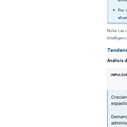
Por 
alca
Nota: Las 
Intelligen
Tendenc
Análisis 
IMPULSO
Crecien
espasti
Demanda
adminis