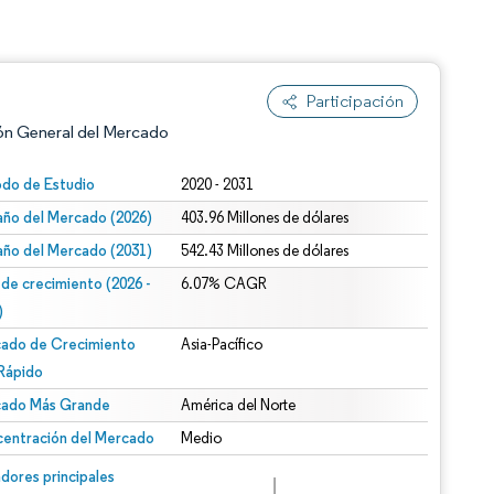
s
Participación
ón General del Mercado
odo de Estudio
2020 - 2031
ño del Mercado (2026)
403.96 Millones de dólares
ño del Mercado (2031)
542.43 Millones de dólares
 de crecimiento (2026 -
6.07% CAGR
)
ado de Crecimiento
Asia-Pacífico
n según CC BY 4.0.
Rápido
ado Más Grande
América del Norte
entración del Mercado
Medio
n © Mordor Intelligence. El uso requiere atribución según CC BY 4.0.
dores principales