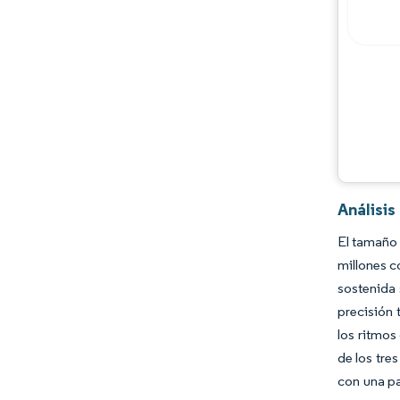
Desarrollos de la industria
Análisi
El tamaño 
millones 
sostenida 
precisión 
los ritmos
de los tre
con una pa