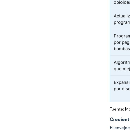
opioide
Actuali
program
Program
por pag
bomba
Algorit
que mej
Expansi
por dis
Fuente: Mo
Crecient
El envejec