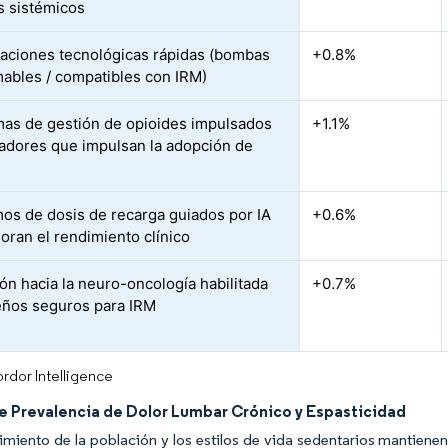
s sistémicos
zaciones tecnológicas rápidas (bombas
+0.8%
ables / compatibles con IRM)
as de gestión de opioides impulsados
+1.1%
adores que impulsan la adopción de
s
mos de dosis de recarga guiados por IA
+0.6%
oran el rendimiento clínico
ón hacia la neuro-oncología habilitada
+0.7%
eños seguros para IRM
rdor Intelligence
e Prevalencia de Dolor Lumbar Crónico y Espasticidad
imiento de la población y los estilos de vida sedentarios mantiene