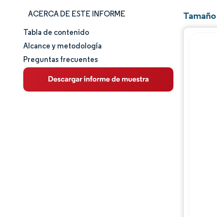
ACERCA DE ESTE INFORME
Tamaño 
Tabla de contenido
Tamaño y cuota de mercado
Alcance y metodología
Preguntas frecuentes
Análisis de mercado
Tendencias e ideas
Análisis de segmentos
Análisis geográfico
Panorama competitivo
Jugadores principales
Oportunidades y perspectivas