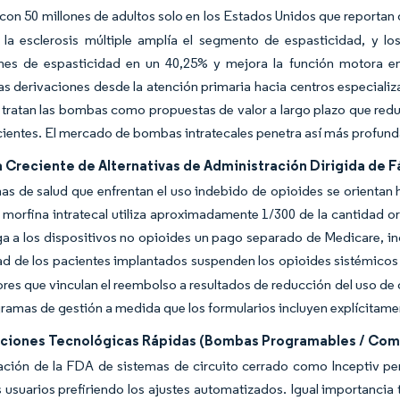
, con 50 millones de adultos solo en los Estados Unidos que reportan
 la esclerosis múltiple amplía el segmento de espasticidad, y lo
nes de espasticidad en un 40,25% y mejora la función motora en 
as derivaciones desde la atención primaria hacia centros especial
 tratan las bombas como propuestas de valor a largo plazo que redu
cientes. El mercado de bombas intratecales penetra así más profunda
Creciente de Alternativas de Administración Dirigida de F
as de salud que enfrentan el uso indebido de opioides se orientan
 morfina intratecal utiliza aproximadamente 1/300 de la cantidad o
a a los dispositivos no opioides un pago separado de Medicare, in
ad de los pacientes implantados suspenden los opioides sistémicos e
res que vinculan el reembolso a resultados de reducción del uso de
ramas de gestión a medida que los formularios incluyen explícitam
aciones Tecnológicas Rápidas (Bombas Programables / Com
ación de la FDA de sistemas de circuito cerrado como Inceptiv perm
 usuarios prefiriendo los ajustes automatizados. Igual importancia 