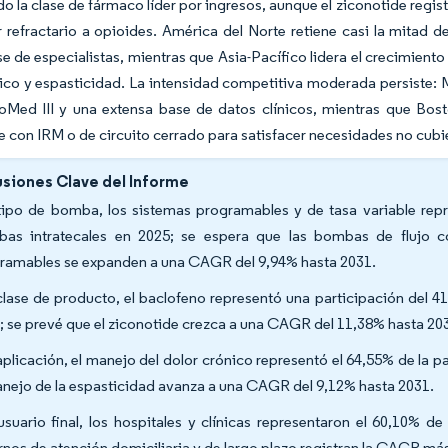
do la clase de fármaco líder por ingresos, aunque el ziconotide regist
r refractario a opioides. América del Norte retiene casi la mitad 
e de especialistas, mientras que Asia-Pacífico lidera el crecimient
ico y espasticidad. La intensidad competitiva moderada persiste: M
oMed III y una extensa base de datos clínicos, mientras que Bost
 con IRM o de circuito cerrado para satisfacer necesidades no cubi
siones Clave del Informe
tipo de bomba, los sistemas programables y de tasa variable repr
as intratecales en 2025; se espera que las bombas de flujo c
ramables se expanden a una CAGR del 9,94% hasta 2031.
clase de producto, el baclofeno representó una participación del 
; se prevé que el ziconotide crezca a una CAGR del 11,38% hasta 20
aplicación, el manejo del dolor crónico representó el 64,55% de la 
anejo de la espasticidad avanza a una CAGR del 9,12% hasta 2031.
usuario final, los hospitales y clínicas representaron el 60,10% d
rnos de atención domiciliaria y de largo plazo registran la CAGR más