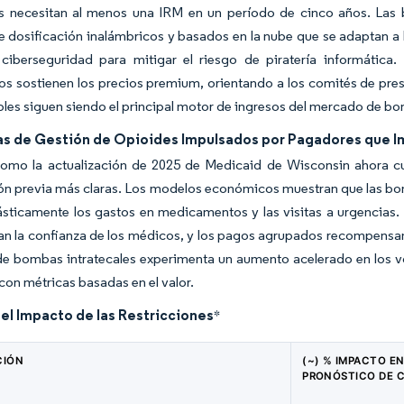
s necesitan al menos una IRM en un período de cinco años. Las 
e dosificación inalámbricos y basados en la nube que se adaptan a l
ciberseguridad para mitigar el riesgo de piratería informática. 
s sostienen los precios premium, orientando a los comités de pres
es siguen siendo el principal motor de ingresos del mercado de bo
s de Gestión de Opioides Impulsados por Pagadores que I
 como la actualización de 2025 de Medicaid de Wisconsin ahora c
ón previa más claras. Los modelos económicos muestran que las bomb
ásticamente los gastos en medicamentos y las visitas a urgencias
n la confianza de los médicos, y los pagos agrupados recompensan a
e bombas intratecales experimenta un aumento acelerado en los v
 con métricas basadas en el valor.
del Impacto de las Restricciones
*
CIÓN
(~) % IMPACTO EN
PRONÓSTICO DE 