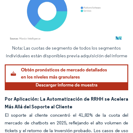
Nota: Las cuotas de segmento de todos los segmentos
Imagen © Mordor Intelligence. El uso requiere atribución según CC BY 4.0.
individuales están disponibles previa adquisición del informe
Por Aplicación: La Automatización de RRHH se Acelera
Más Allá del Soporte al Cliente
El soporte al cliente concentró el 41,82% de la cuota del
mercado de chatbots en 2025, reflejando el alto volumen de
tickets y el retorno de la inversión probado. Los casos de uso