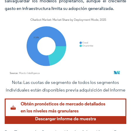
salvaguardar los modelos propietarios, aunque el creciente
gasto en infraestructura limita su adopción generalizada.
Nota: Las cuotas de segmento de todos los segmentos
Imagen © Mordor Intelligence. El uso requiere atribución según CC BY 4.0.
individuales están disponibles previa adquisición del informe