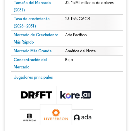
Tamaño del Mercado
32.45 Mil millones de dólares
(2031)
Tasa de crecimiento
23.15% CAGR
(2026 - 2031)
Mercado de Crecimiento
Asia Pacífico
Más Rápido
Mercado Más Grande
América del Norte
Concentración del
Bajo
Mercado
Imagen © Mordor Intelligence. El uso requiere atribución según CC BY 4.0.
Jugadores principales