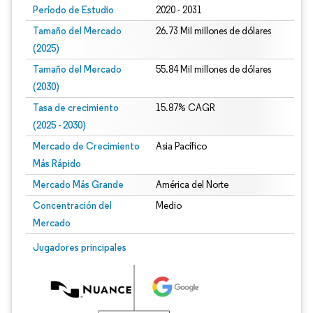
Período de Estudio
2020 - 2031
Tamaño del Mercado
26.73 Mil millones de dólares
(2025)
Tamaño del Mercado
55.84 Mil millones de dólares
(2030)
Tasa de crecimiento
15.87% CAGR
(2025 - 2030)
Mercado de Crecimiento
Asia Pacífico
Más Rápido
Mercado Más Grande
América del Norte
Concentración del
Medio
Mercado
Imagen © Mordor Intelligence. El uso requiere atribución según CC BY 4.0.
Jugadores principales