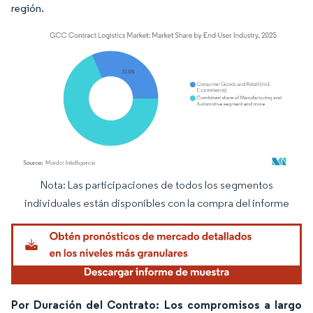
región.
Nota: Las participaciones de todos los segmentos
Imagen © Mordor Intelligence. El uso requiere atribución según CC BY 4.0.
individuales están disponibles con la compra del informe
Por Duración del Contrato: Los compromisos a largo