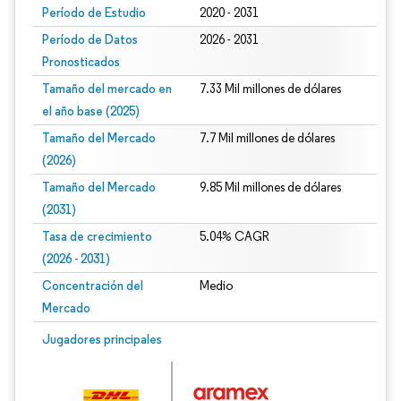
Período de Estudio
2020 - 2031
Período de Datos
2026 - 2031
Pronosticados
Tamaño del mercado en
7.33 Mil millones de dólares
el año base (2025)
Tamaño del Mercado
7.7 Mil millones de dólares
(2026)
Tamaño del Mercado
9.85 Mil millones de dólares
(2031)
Tasa de crecimiento
5.04% CAGR
(2026 - 2031)
Concentración del
Medio
Mercado
Imagen © Mordor Intelligence. El uso requiere atribución según CC BY 4.0.
Jugadores principales