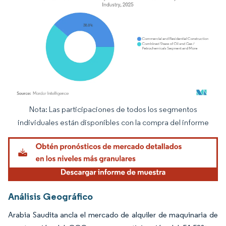
Nota: Las participaciones de todos los segmentos
Imagen © Mordor Intelligence. El uso requiere atribución según CC BY 4.0.
individuales están disponibles con la compra del informe
Análisis Geográfico
Arabia Saudita ancla el mercado de alquiler de maquinaria de