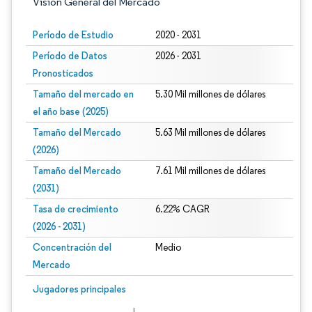
Visión General del Mercado
Período de Estudio
2020 - 2031
Período de Datos
2026 - 2031
Pronosticados
Tamaño del mercado en
5.30 Mil millones de dólares
el año base (2025)
Tamaño del Mercado
5.63 Mil millones de dólares
(2026)
Tamaño del Mercado
7.61 Mil millones de dólares
(2031)
Tasa de crecimiento
6.22% CAGR
(2026 - 2031)
Concentración del
Medio
Mercado
Imagen © Mordor Intelligence. El uso requiere atribución según CC BY 4.0.
Jugadores principales