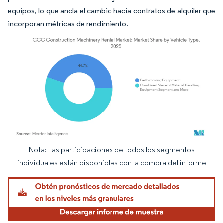
equipos, lo que ancla el cambio hacia contratos de alquiler que
incorporan métricas de rendimiento.
Nota: Las participaciones de todos los segmentos
Imagen © Mordor Intelligence. El uso requiere atribución según CC BY 4.0.
individuales están disponibles con la compra del informe