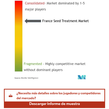
Imagen © Mordor Intelligence. El uso requiere atribución según CC BY 4.0.