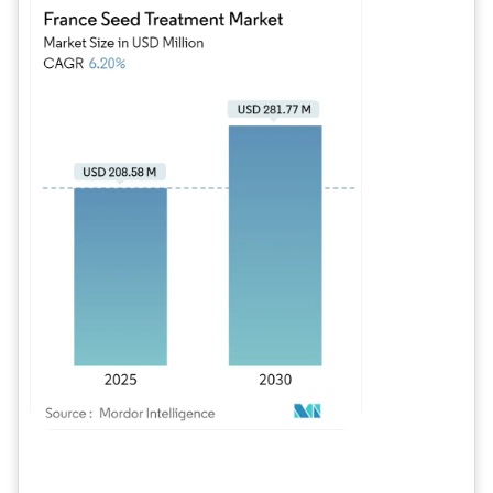
Imagen © Mordor Intelligence. El uso requiere atribución según CC BY 4.0.