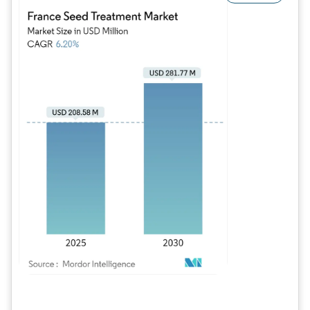
Image © Mordor Intelligence. La réutilisation nécessite une attribution sous CC BY