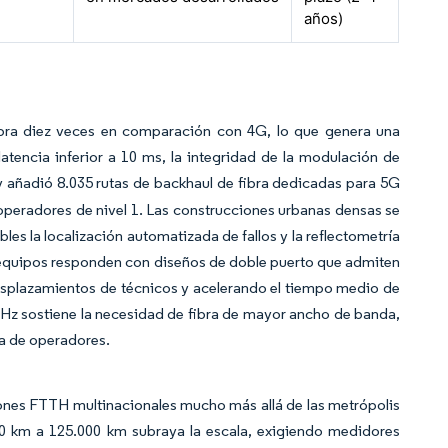
años)
bra diez veces en comparación con 4G, lo que genera una
encia inferior a 10 ms, la integridad de la modulación de
ñadió 8.035 rutas de backhaul de fibra dedicadas para 5G
os operadores de nivel 1. Las construcciones urbanas densas se
les la localización automatizada de fallos y la reflectometría
e equipos responden con diseños de doble puerto que admiten
esplazamientos de técnicos y acelerando el tiempo medio de
6 GHz sostiene la necesidad de fibra de mayor ancho de banda,
ra de operadores.
siones FTTH multinacionales mucho más allá de las metrópolis
000 km a 125.000 km subraya la escala, exigiendo medidores