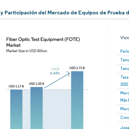
y Participación del Mercado de Equipos de Prueba 
Visi
Perí
Tama
Tama
Tasa
2031
Merc
Imagen © Mordor Intelligence. El uso requiere atribució
Más 
Merc
Conc
Image
Juga