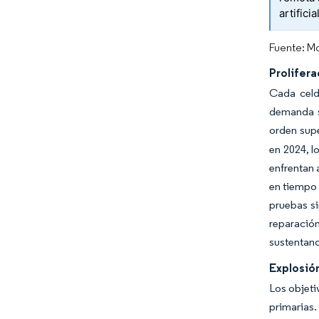
artificia
Fuente: Mo
Prolifera
Cada celd
demanda s
orden sup
en 2024, l
enfrentan 
en tiempo 
pruebas s
reparación
sustentand
Explosió
Los objeti
primarias.