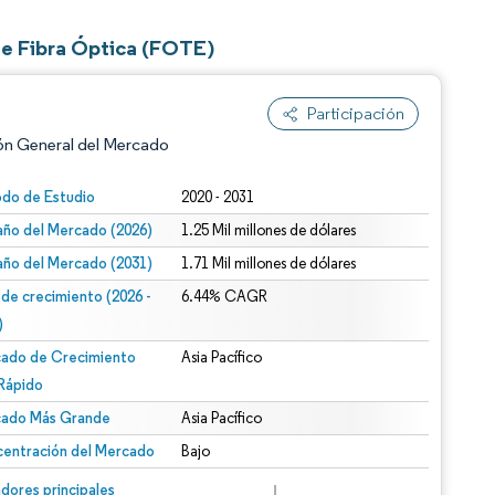
de Fibra Óptica (FOTE)
Participación
ón General del Mercado
odo de Estudio
2020 - 2031
ño del Mercado (2026)
1.25 Mil millones de dólares
ño del Mercado (2031)
1.71 Mil millones de dólares
 de crecimiento (2026 -
6.44% CAGR
)
ado de Crecimiento
Asia Pacífico
n según CC BY 4.0.
Rápido
ado Más Grande
Asia Pacífico
entración del Mercado
Bajo
n © Mordor Intelligence. El uso requiere atribución según CC BY 4.0.
dores principales