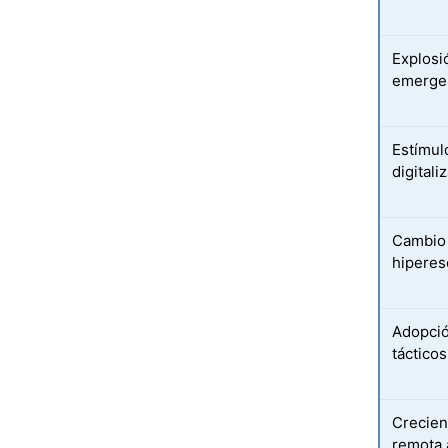
Explosi
emerge
Estímul
digitali
Cambio 
hiperes
Adopció
tácticos
Crecien
remota 