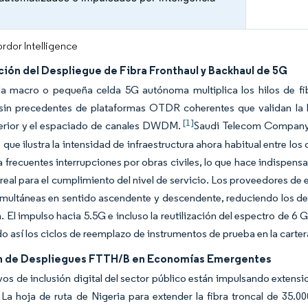
l
rdor Intelligence
ción del Despliegue de Fibra Fronthaul y Backhaul de 5G
a macro o pequeña celda 5G autónoma multiplica los hilos de fi
in precedentes de plataformas OTDR coherentes que validan la lat
[1]
erior y el espaciado de canales DWDM.
Saudi Telecom Company a
o que ilustra la intensidad de infraestructura ahora habitual entre l
a frecuentes interrupciones por obras civiles, lo que hace indispensab
real para el cumplimiento del nivel de servicio. Los proveedores d
imultáneas en sentido ascendente y descendente, reduciendo los d
. El impulso hacia 5.5G e incluso la reutilización del espectro de 
o así los ciclos de reemplazo de instrumentos de prueba en la carte
n de Despliegues FTTH/B en Economías Emergentes
vos de inclusión digital del sector público están impulsando exten
 La hoja de ruta de Nigeria para extender la fibra troncal de 35.