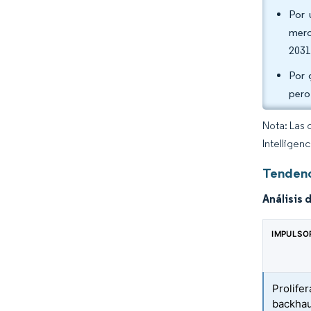
Por 
merc
2031
Por 
pero
Nota: Las 
Intelligen
Tendenc
Análisis 
IMPULSO
Prolifer
backhau