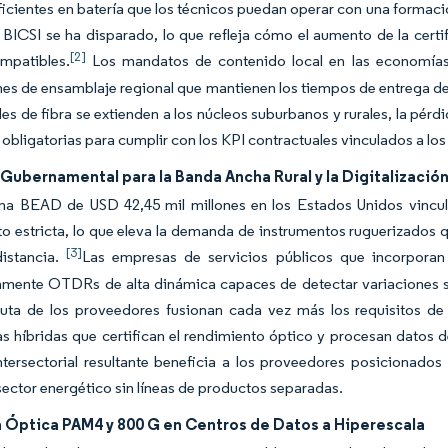
eficientes en batería que los técnicos puedan operar con una formació
BICSI se ha disparado, lo que refleja cómo el aumento de la certi
[2]
mpatibles.
Los mandatos de contenido local en las economía
es de ensamblaje regional que mantienen los tiempos de entrega de d
des de fibra se extienden a los núcleos suburbanos y rurales, la pér
 obligatorias para cumplir con los KPI contractuales vinculados a l
Gubernamental para la Banda Ancha Rural y la Digitalización
ma BEAD de USD 42,45 mil millones en los Estados Unidos vincula 
o estricta, lo que eleva la demanda de instrumentos ruguerizados
[3]
distancia.
Las empresas de servicios públicos que incorporan 
mente OTDRs de alta dinámica capaces de detectar variaciones suti
ruta de los proveedores fusionan cada vez más los requisitos de
s híbridas que certifican el rendimiento óptico y procesan datos de 
ntersectorial resultante beneficia a los proveedores posicionados
ector energético sin líneas de productos separadas.
 Óptica PAM4 y 800 G en Centros de Datos a Hiperescala