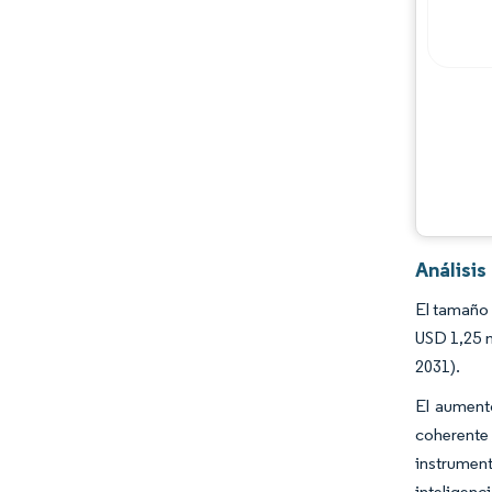
Jugadores principales
Oportunidades y perspectivas
Desarrollos de la industria
Análisi
El tamaño 
USD 1,25 m
2031).
El aumento
coherente 
instrumen
inteligenc