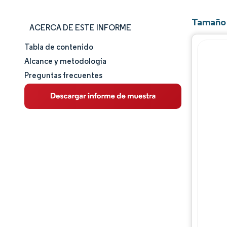
Tamaño 
ACERCA DE ESTE INFORME
Tabla de contenido
Tamaño y cuota de mercado
Alcance y metodología
Preguntas frecuentes
Análisis de mercado
Tendencias e ideas
Análisis de segmentos
Análisis geográfico
Panorama regulatorio
Análisis de la cadena de valor
Panorama competitivo