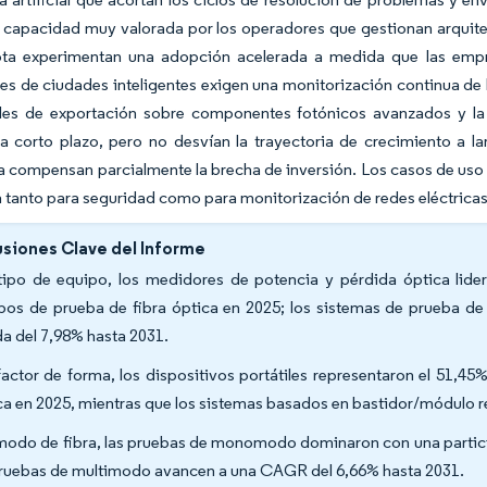
 capacidad muy valorada por los operadores que gestionan arquitec
ota experimentan una adopción acelerada a medida que las empre
es de ciudades inteligentes exigen una monitorización continua de lo
oles de exportación sobre componentes fotónicos avanzados y la e
a corto plazo, pero no desvían la trayectoria de crecimiento a l
 compensan parcialmente la brecha de inversión. Los casos de uso
a tanto para seguridad como para monitorización de redes eléctricas
siones Clave del Informe
tipo de equipo, los medidores de potencia y pérdida óptica lide
pos de prueba de fibra óptica en 2025; los sistemas de prueba d
da del 7,98% hasta 2031.
factor de forma, los dispositivos portátiles representaron el 51,
ca en 2025, mientras que los sistemas basados en bastidor/módulo r
modo de fibra, las pruebas de monomodo dominaron con una partici
pruebas de multimodo avancen a una CAGR del 6,66% hasta 2031.