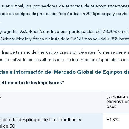
usuario final, los proveedores de servicios de telecomunicacione
ado de equipos de prueba de fibra óptica en 2025; energía y servic
.
geografía, Asia-Pacífico retuvo una participación del 38,20% en e
 Oriente Medio y África disfruta de la CAGR más ágil del 7,88% hast
cifras de tamaño del mercado y previsión de este informe se gener
ce, actualizado con los últimos datos e información disponibles a par
ias e Información del Mercado Global de Equipos d
del Impacto de los Impulsores
*
R
(~) % IMPAC
PRONÓSTICO
CAGR
ación del despliegue de fibra fronthaul y
+1.8%
l de 5G