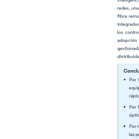
redes, una
fibra rem
integrador
los contr
adopción 
gestionada
distribuid
Conclu
Por 
equi
rápi
Por 
ópti
Por 
las 