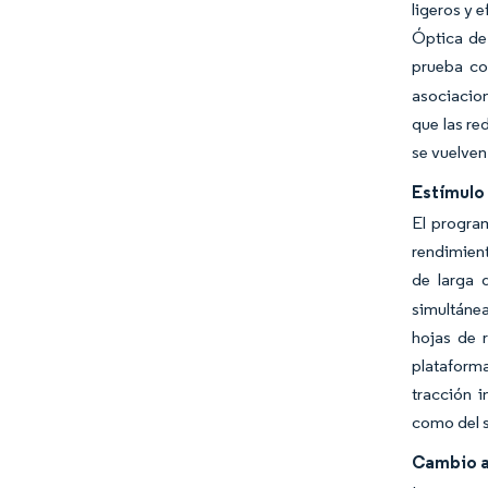
ligeros y 
Óptica de 
prueba co
asociacion
que las re
se vuelven
Estímulo 
El progra
rendimient
de larga 
simultánea
hojas de 
plataforma
tracción i
como del s
Cambio a