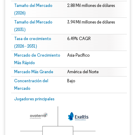
Tamaño del Mercado
2.88 Mil millones de dólares
(2026)
Tamaño del Mercado
3.94 Mil millones de dólares
(2031)
Tasa de crecimiento
6.49% CAGR
(2026 - 2031)
Mercado de Crecimiento
Asia-Pacífico
Más Rápido
Mercado Más Grande
América del Norte
Concentración del
Bajo
Mercado
Imagen © Mordor Intelligence. El uso requiere atribución según CC BY 4.0.
Jugadores principales