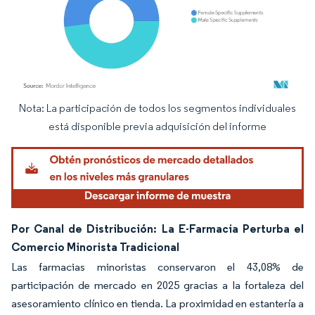
Nota: La participación de todos los segmentos individuales
Imagen © Mordor Intelligence. El uso requiere atribución según CC BY 4.0.
está disponible previa adquisición del informe
Por Canal de Distribución: La E-Farmacia Perturba el
Comercio Minorista Tradicional
Las farmacias minoristas conservaron el 43,08% de
participación de mercado en 2025 gracias a la fortaleza del
asesoramiento clínico en tienda. La proximidad en estantería a