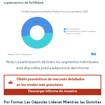
suplementos de fertilidad.
Nota: La participación de todos los segmentos individuales
Imagen © Mordor Intelligence. El uso requiere atribución según CC BY 4.0.
está disponible previa adquisición del informe
Por Forma: Las Cápsulas Lideran Mientras las Gomitas