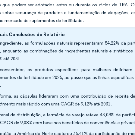
s que podem ser adotados antes ou durante os ciclos de TRA. Os 
io sobre segurança de produtos e fundamentação de alegações, con
o mercado de suplementos de fertilidade.
pais Conclusões do Relatório
ingrediente, as formulações naturais representaram 54,22% da pa
, enquanto as combinações de ingredientes naturais e sintéticos
% até 2031.
consumidor, os produtos específicos para mulheres detinha
ementos de fertilidade em 2025, ao passo que as linhas específi
.
forma, as cápsulas lideraram com uma contribuição de receita 
cimento mais rápido com uma CAGR de 9,12% até 2031.
canal de distribuição, a farmácia de varejo reteve 43,08% de part
CAGR de 9,08% com base nos benefícios de conveniência e privac
região, a América do Norte capturou 35,41% da participação do me