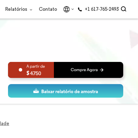
Relatórios
Contato
+1 617-765-2493
4750
dade