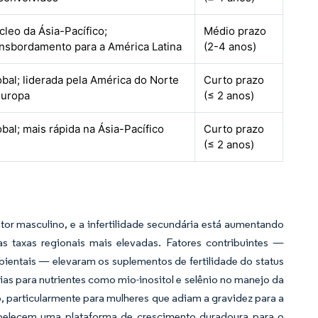
cleo da Ásia-Pacífico;
Médio prazo
ansbordamento para a América Latina
(2-4 anos)
obal; liderada pela América do Norte
Curto prazo
Europa
(≤ 2 anos)
obal; mais rápida na Ásia-Pacífico
Curto prazo
(≤ 2 anos)
or masculino, e a infertilidade secundária está aumentando
s taxas regionais mais elevadas. Fatores contribuintes —
bientais — elevaram os suplementos de fertilidade do status
ias para nutrientes como mio-inositol e selênio no manejo da
 particularmente para mulheres que adiam a gravidez para a
abelecem uma plataforma de crescimento duradoura para o