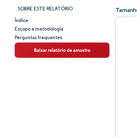
SOBRE ESTE RELATÓRIO
Tamanho
Índice
Tamanho e participação de mercado
Escopo e metodologia
Perguntas frequentes
Análise de mercado
Tendências e insights
Análise de segmentos
Análise geográfica
Panorama regulatório
Panorama competitivo
Principais jogadores