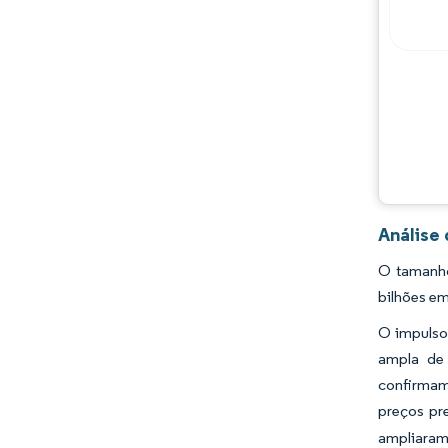
Oportunidades e perspectivas
Desenvolvimentos da indústria
Análise
O tamanho
bilhões em
O impulso 
ampla de 
confirmam 
preços pr
ampliaram