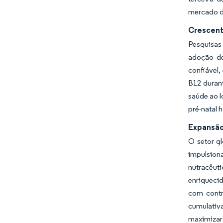
mercado de
Crescent
Pesquisas
adoção de
confiável,
B12 durant
saúde ao l
pré-natal 
Expansão
O setor g
impulsion
nutracêut
enriqueci
com contr
cumulativ
maximizar 