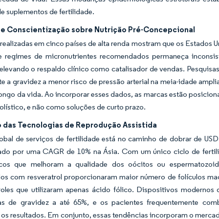
 suplementos de fertilidade.
e Conscientização sobre Nutrição Pré-Concepcional
 realizadas em cinco países de alta renda mostram que os Estados
 regimes de micronutrientes recomendados permaneça inconsist
 elevando o respaldo clínico como catalisador de vendas. Pesquisa
e a gravidez a menor risco de pressão arterial na meia-idade ampl
ongo da vida. Ao incorporar esses dados, as marcas estão posicion
holístico, e não como soluções de curto prazo.
 das Tecnologias de Reprodução Assistida
lobal de serviços de fertilidade está no caminho de dobrar de US
ado por uma CAGR de 10% na Ásia. Com um único ciclo de fertiliz
icos que melhoram a qualidade dos oócitos ou espermatozoides
dos com resveratrol proporcionaram maior número de folículos ma
oles que utilizaram apenas ácido fólico. Dispositivos moderno
as de gravidez a até 65%, e os pacientes frequentemente com
os resultados. Em conjunto, essas tendências incorporam o mercad