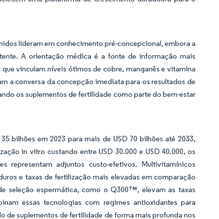
 Unidos lideram em conhecimento pré-concepcional, embora a
ente. A orientação médica é a fonte de informação mais
s que vinculam níveis ótimos de cobre, manganês e vitamina
iam a conversa da concepção imediata para os resultados de
ando os suplementos de fertilidade como parte do bem-estar
D 35 bilhões em 2023 para mais de USD 70 bilhões até 2033,
ação in vitro custando entre USD 30.000 e USD 40.000, os
 representam adjuntos custo-efetivos. Multivitamínicos
duros e taxas de fertilização mais elevadas em comparação
s de seleção espermática, como o Q300™, elevam as taxas
binam essas tecnologias com regimes antioxidantes para
o de suplementos de fertilidade de forma mais profunda nos