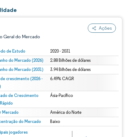
lidade
Ações
o Geral do Mercado
odo de Estudo
2020 - 2031
nho do Mercado (2026)
2.88 Bilhões de dólares
nho do Mercado (2031)
3.94 Bilhões de dólares
 de crescimento (2026 -
6.49% CAGR
)
ado de Crescimento
Ásia-Pacífico
ão conforme CC BY 4.0.
 Rápido
r Mercado
América do Norte
entração do Mercado
Baixo
m © Mordor Intelligence. O reuso requer atribuição conforme CC BY 4.0.
cipais jogadores