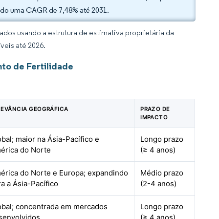
rando uma CAGR de 7,48% até 2031.
dos usando a estrutura de estimativa proprietária da
veis até 2026.
to de Fertilidade
LEVÂNCIA GEOGRÁFICA
PRAZO DE
IMPACTO
obal; maior na Ásia-Pacífico e
Longo prazo
érica do Norte
(≥ 4 anos)
érica do Norte e Europa; expandindo
Médio prazo
ra a Ásia-Pacífico
(2-4 anos)
obal; concentrada em mercados
Longo prazo
senvolvidos
(≥ 4 anos)