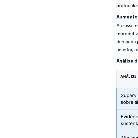
protocolos 
Aumento 
A classe 
reproduti
demanda p
anterior, 
Análise 
ANÁLISE
Supervi
sobre a
Evidênc
sustent
Alta se