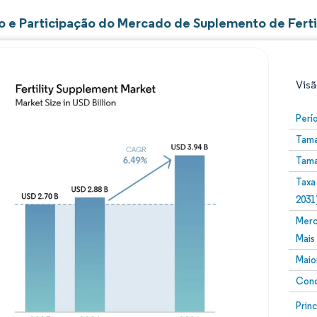
 e Participação do Mercado de Suplemento de Ferti
Visã
Perí
Tama
Tama
Taxa
2031
Merc
Imagem © Mordor Intelligence. O reuso requer atribuiç
Mais
Maio
Conc
Image
Prin