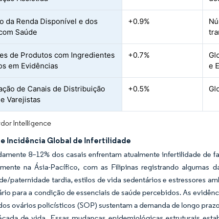
 da Renda Disponível e dos
+0.9%
Nú
 com Saúde
tr
es de Produtos com Ingredientes
+0.7%
Gl
s em Evidências
e 
ração de Canais de Distribuição
+0.5%
Gl
e Varejistas
dor Intelligence
 Incidência Global de Infertilidade
mente 8–12% dos casais enfrentam atualmente infertilidade de fat
mente na Ásia-Pacífico, com as Filipinas registrando algumas da
e/paternidade tardia, estilos de vida sedentários e estressores am
ário para a condição de essenciais de saúde percebidos. As evidênc
os ovários policísticos (SOP) sustentam a demanda de longo prazo,
década de vida. Essas mudanças epidemiológicas estruturais est