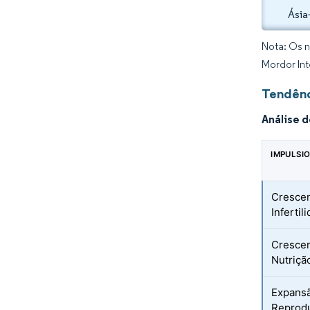
Ásia
Nota: Os n
Mordor Int
Tendênc
Análise 
IMPULSI
Crescen
Infertil
Crescen
Nutriçã
Expansã
Reprodu