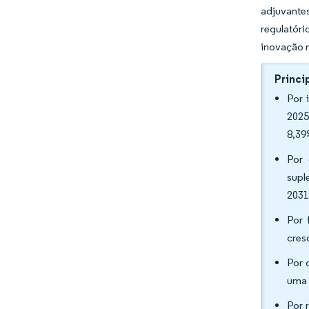
adjuvante
regulatór
inovação n
Princi
Por 
2025
8,39
Por 
supl
2031
Por 
cres
Por 
uma 
Por 