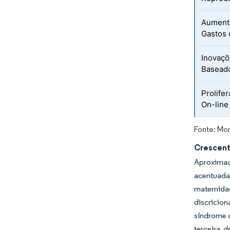
Aumento
Gastos
Inovaçõ
Baseado
Prolife
On-line 
Fonte: Mor
Crescente
Aproximada
acentuada
maternidad
discricion
síndrome d
terceira 