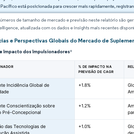
-Pacífico está posicionada para crescer mais rapidamente, regist
úmeros de tamanho de mercado e previsão neste relatório são gera
elligence, atualizada com os dados e insights mais recentes disponí
ias e Perspectivas Globais do Mercado de Suplemen
de Impacto dos Impulsionadores
*
ONADOR
% DE IMPACTO NA
RE
PREVISÃO DE CAGR
te Incidência Global de
+1.8%
Gl
idade
Am
te Conscientização sobre
+1.2%
Am
o Pré-Concepcional
pa
o das Tecnologias de
+1.0%
Gl
ção Assistida
de