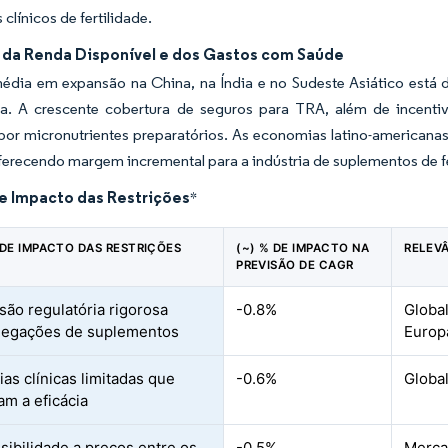
clínicos de fertilidade.
da Renda Disponível e dos Gastos com Saúde
média em expansão na China, na Índia e no Sudeste Asiático está
va. A crescente cobertura de seguros para TRA, além de incenti
or micronutrientes preparatórios. As economias latino-americana
oferecendo margem incremental para a indústria de suplementos de fe
de Impacto das Restrições
*
 DE IMPACTO DAS RESTRIÇÕES
(~) % DE IMPACTO NA
RELEV
PREVISÃO DE CAGR
são regulatória rigorosa
-0.8%
Global
legações de suplementos
Europ
ias clínicas limitadas que
-0.6%
Global
am a eficácia
nsibilidade a preços entre os
-0.5%
Merca