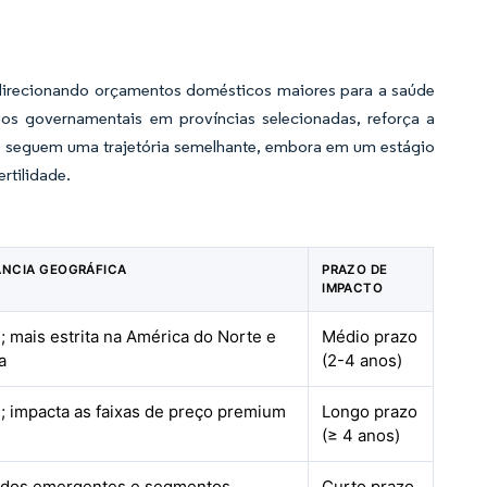
 direcionando orçamentos domésticos maiores para a saúde
vos governamentais em províncias selecionadas, reforça a
s seguem uma trajetória semelhante, embora em um estágio
rtilidade.
ÂNCIA GEOGRÁFICA
PRAZO DE
IMPACTO
; mais estrita na América do Norte e
Médio prazo
a
(2-4 anos)
; impacta as faixas de preço premium
Longo prazo
(≥ 4 anos)
dos emergentes e segmentos
Curto prazo