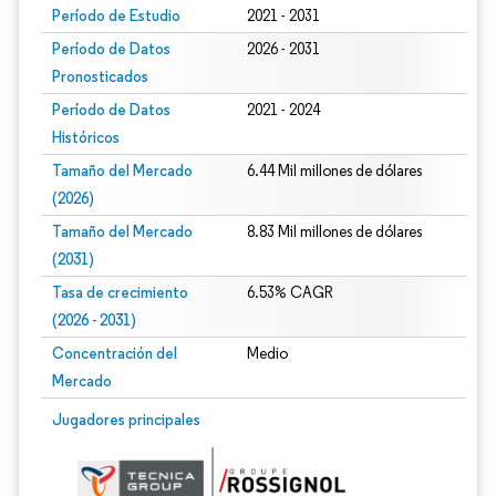
Período de Estudio
2021 - 2031
Período de Datos
2026 - 2031
Pronosticados
Período de Datos
2021 - 2024
Históricos
Tamaño del Mercado
6.44 Mil millones de dólares
(2026)
Tamaño del Mercado
8.83 Mil millones de dólares
(2031)
Tasa de crecimiento
6.53% CAGR
(2026 - 2031)
Concentración del
Medio
Mercado
Imagen © Mordor Intelligence. El uso requiere atribución según CC BY 4.0.
Jugadores principales