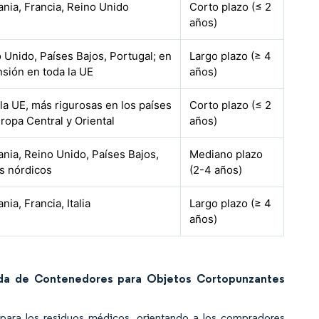
nia, Francia, Reino Unido
Corto plazo (≤ 2
años)
 Unido, Países Bajos, Portugal; en
Largo plazo (≥ 4
sión en toda la UE
años)
la UE, más rigurosas en los países
Corto plazo (≤ 2
ropa Central y Oriental
años)
nia, Reino Unido, Países Bajos,
Mediano plazo
s nórdicos
(2-4 años)
nia, Francia, Italia
Largo plazo (≥ 4
años)
nda de Contenedores para Objetos Cortopunzantes
je para los residuos médicos, orientando a los compradores