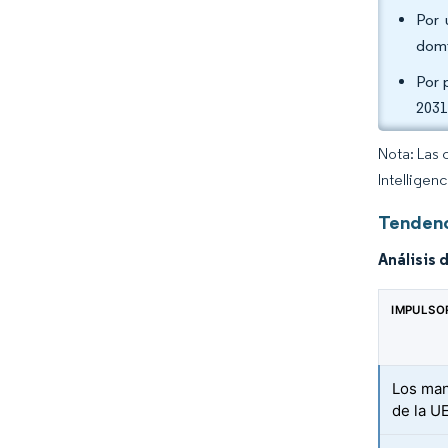
Por 
domi
Por 
2031
Nota: Las 
Intelligen
Tendenc
Análisis 
IMPULSO
Los man
de la UE