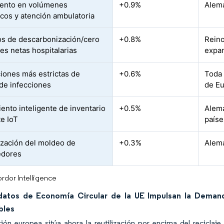
ento en volúmenes
+0.9%
Alema
icos y atención ambulatoria
os de descarbonización/cero
+0.8%
Reino
es netas hospitalarias
expan
iones más estrictas de
+0.6%
Toda 
 de infecciones
de Eu
ento inteligente de inventario
+0.5%
Alema
e IoT
paíse
ización del moldeo de
+0.3%
Alema
edores
rdor Intelligence
atos de Economía Circular de la UE Impulsan la Dema
bles
ción europea sitúa ahora la reutilización por encima del recicla