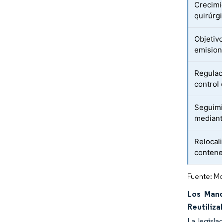
Crecimi
quirúrg
Objetiv
emision
Regulac
control
Seguimi
mediant
Relocal
conten
Fuente: Mo
Los Mand
Reutiliza
La legisla