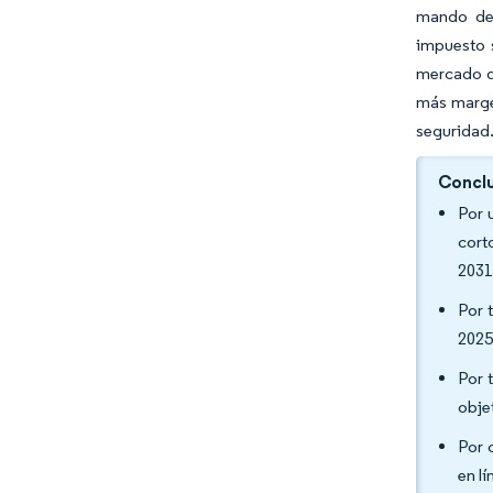
mando de 
impuesto s
mercado d
más margen
seguridad
Conclu
Por 
cort
2031
Por 
2025
Por 
obje
Por 
en l