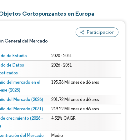
 Objetos Cortopunzantes en Europa
Participación
ón General del Mercado
odo de Estudio
2020 - 2031
odo de Datos
2026 - 2031
osticados
ño del mercado en el
193.36 Millones de dólares
base (2025)
ño del Mercado (2026)
201.72 Millones de dólares
n según CC BY 4.0.
ño del Mercado (2031)
249.22 Millones de dólares
 de crecimiento (2026 -
4.32% CAGR
)
entración del Mercado
Medio