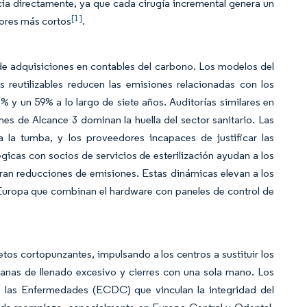
a directamente, ya que cada cirugía incremental genera un
[1]
dores más cortos
.
de adquisiciones en contables del carbono. Los modelos del
reutilizables reducen las emisiones relacionadas con los
 y un 59% a lo largo de siete años. Auditorías similares en
nes de Alcance 3 dominan la huella del sector sanitario. Las
 la tumba, y los proveedores incapaces de justificar las
tégicas con socios de servicios de esterilización ayudan a los
ogran reducciones de emisiones. Estas dinámicas elevan a los
uropa que combinan el hardware con paneles de control de
tos cortopunzantes, impulsando a los centros a sustituir los
anas de llenado excesivo y cierres con una sola mano. Los
e las Enfermedades (ECDC) que vinculan la integridad del