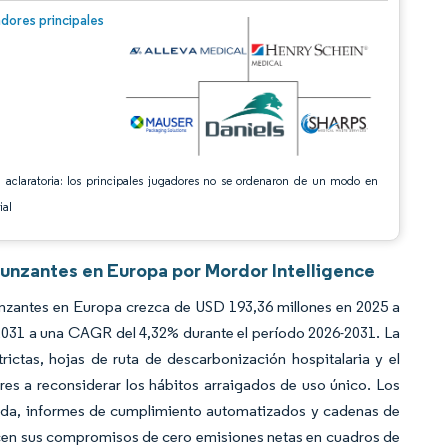
n © Mordor Intelligence. El uso requiere atribución según CC BY 4.0.
dores principales
 aclaratoria: los principales jugadores no se ordenaron de un modo en
ial
unzantes en Europa por Mordor Intelligence
nzantes en Europa crezca de USD 193,36 millones en 2025 a
2031 a una CAGR del 4,32% durante el período 2026-2031. La
ictas, hojas de ruta de descarbonización hospitalaria y el
es a reconsiderar los hábitos arraigados de uso único. Los
ida, informes de cumplimiento automatizados y cadenas de
ducen sus compromisos de cero emisiones netas en cuadros de