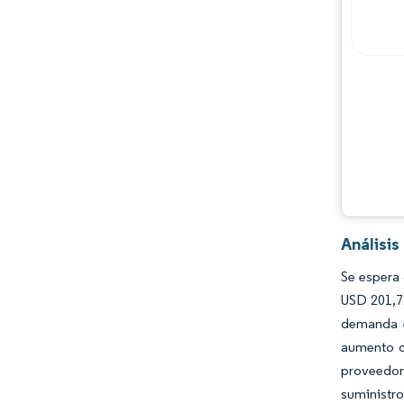
Análisi
Se espera
USD 201,72
demanda e
aumento d
proveedor
suministro