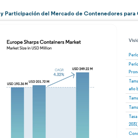
y Participación del Mercado de Contenedores para
Visi
Perí
Perí
Pron
Tama
año 
Tama
Imagen © Mordor Intelligence. El uso requiere atribució
Tama
Tasa
2031
Conc