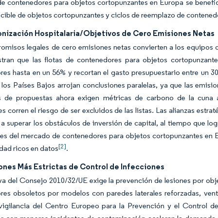
e contenedores para objetos cortopunzantes en Europa se benefici
ecible de objetos cortopunzantes y ciclos de reemplazo de contene
nización Hospitalaria/Objetivos de Cero Emisiones Netas
omisos legales de cero emisiones netas convierten a los equipos 
ran que las flotas de contenedores para objetos cortopunzantes 
es hasta en un 56% y recortan el gasto presupuestario entre un 30%
 los Países Bajos arrojan conclusiones paralelas, ya que las emisio
es de propuestas ahora exigen métricas de carbono de la cuna a
s corren el riesgo de ser excluidos de las listas. Las alianzas estra
 a superar los obstáculos de inversión de capital, al tiempo que l
es del mercado de contenedores para objetos cortopunzantes en E
[2]
idad ricos en datos
.
ones Más Estrictas de Control de Infecciones
va del Consejo 2010/32/UE exige la prevención de lesiones por obje
res obsoletos por modelos con paredes laterales reforzadas, vent
vigilancia del Centro Europeo para la Prevención y el Control d