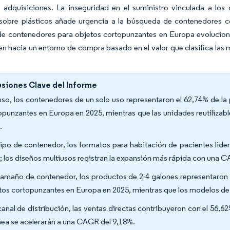
adquisiciones. La inseguridad en el suministro vinculada a los 
obre plásticos añade urgencia a la búsqueda de contenedores con 
e contenedores para objetos cortopunzantes en Europa evoluciona
 hacia un entorno de compra basado en el valor que clasifica las m
.
siones Clave del Informe
uso, los contenedores de un solo uso representaron el 62,74% de l
opunzantes en Europa en 2025, mientras que las unidades reutiliza
.
tipo de contenedor, los formatos para habitación de pacientes lide
; los diseños multiusos registran la expansión más rápida con una 
tamaño de contenedor, los productos de 2-4 galones representaron
tos cortopunzantes en Europa en 2025, mientras que los modelos d
canal de distribución, las ventas directas contribuyeron con el 56,6
ínea se acelerarán a una CAGR del 9,18%.