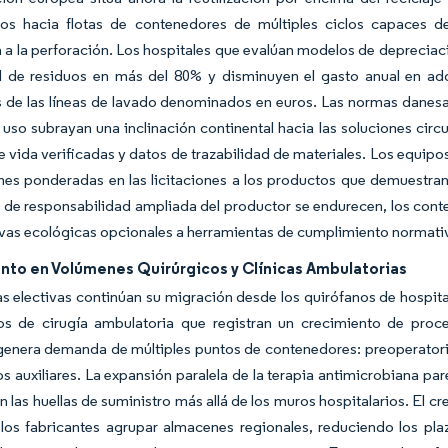
rios hacia flotas de contenedores de múltiples ciclos capaces d
a a la perforación. Los hospitales que evalúan modelos de depreciació
l de residuos en más del 80% y disminuyen el gasto anual en adq
 de las líneas de lavado denominados en euros. Las normas danesa
 uso subrayan una inclinación continental hacia las soluciones circu
de vida verificadas y datos de trazabilidad de materiales. Los equip
es ponderadas en las licitaciones a los productos que demuestran
de responsabilidad ampliada del productor se endurecen, los conte
tivas ecológicas opcionales a herramientas de cumplimiento normativ
nto en Volúmenes Quirúrgicos y Clínicas Ambulatorias
as electivas continúan su migración desde los quirófanos de hospita
os de cirugía ambulatoria que registran un crecimiento de proc
genera demanda de múltiples puntos de contenedores: preoperatorio
os auxiliares. La expansión paralela de la terapia antimicrobiana p
an las huellas de suministro más allá de los muros hospitalarios. El
los fabricantes agrupar almacenes regionales, reduciendo los pla