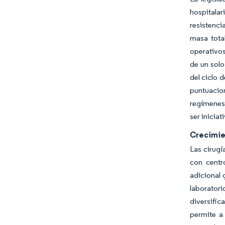
hospitala
resistenci
masa tota
operativos
de un solo
del ciclo 
puntuacion
regímenes 
ser inicia
Crecimie
Las cirugí
con centr
adicional 
laboratori
diversific
permite a 