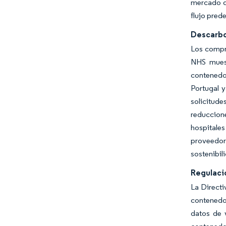
mercado d
flujo pred
Descarbo
Los compr
NHS muest
contenedor
Portugal y
solicitud
reduccione
hospitales
proveedor
sostenibil
Regulaci
La Directi
contenedo
datos de 