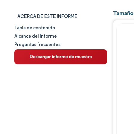
Tamaño 
ACERCA DE ESTE INFORME
Tabla de contenido
Tamaño y cuota de mercado
Alcance del Informe
Preguntas frecuentes
Análisis de mercado
Tendencias e ideas
Análisis de segmentos
Análisis geográfico
Panorama competitivo
Jugadores principales
Desarrollos de la industria