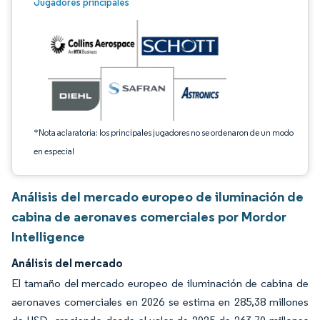
Imagen © Mordor Intelligence. El uso requiere atribución según CC BY 4.0.
Jugadores principales
*Nota aclaratoria: los principales jugadores no se ordenaron de un modo
en especial
Análisis del mercado europeo de iluminación de
cabina de aeronaves comerciales por Mordor
Intelligence
Análisis del mercado
El tamaño del mercado europeo de iluminación de cabina de
aeronaves comerciales en 2026 se estima en 285,38 millones