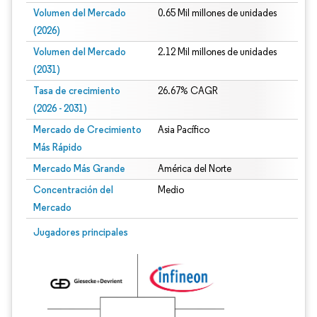
Volumen del Mercado
0.65 Mil millones de unidades
(2026)
Volumen del Mercado
2.12 Mil millones de unidades
(2031)
Tasa de crecimiento
26.67% CAGR
(2026 - 2031)
Mercado de Crecimiento
Asia Pacífico
Más Rápido
Mercado Más Grande
América del Norte
Concentración del
Medio
Mercado
Imagen © Mordor Intelligence. El uso requiere atribución según CC BY 4.0.
Jugadores principales