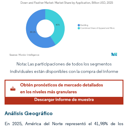
Nota: Las participaciones de todos los segmentos
Imagen © Mordor Intelligence. El uso requiere atribución según CC BY 4.0.
individuales están disponibles con la compra del informe
Análisis Geográfico
En 2025, América del Norte representó el 41,98% de los