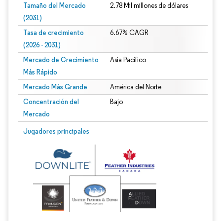
Tamaño del Mercado
2.78 Mil millones de dólares
(2031)
Tasa de crecimiento
6.67% CAGR
(2026 - 2031)
Mercado de Crecimiento
Asia Pacífico
Más Rápido
Mercado Más Grande
América del Norte
Concentración del
Bajo
Mercado
Imagen © Mordor Intelligence. El uso requiere atribución según CC BY 4.0.
Jugadores principales