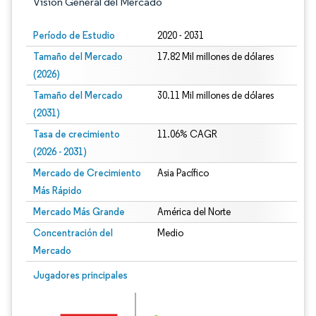
Visión General del Mercado
Período de Estudio
2020 - 2031
Tamaño del Mercado
17.82 Mil millones de dólares
(2026)
Tamaño del Mercado
30.11 Mil millones de dólares
(2031)
Tasa de crecimiento
11.06% CAGR
(2026 - 2031)
Mercado de Crecimiento
Asia Pacífico
Más Rápido
Mercado Más Grande
América del Norte
Concentración del
Medio
Mercado
Imagen © Mordor Intelligence. El uso requiere atribución según CC BY 4.0.
Jugadores principales