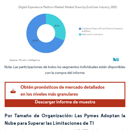
Imagen © Mordor Intelligence. El uso requiere atribución según CC BY 4.0.
Por Tamaño de Organización: Las Pymes Adoptan la
Nube para Superar las Limitaciones de TI