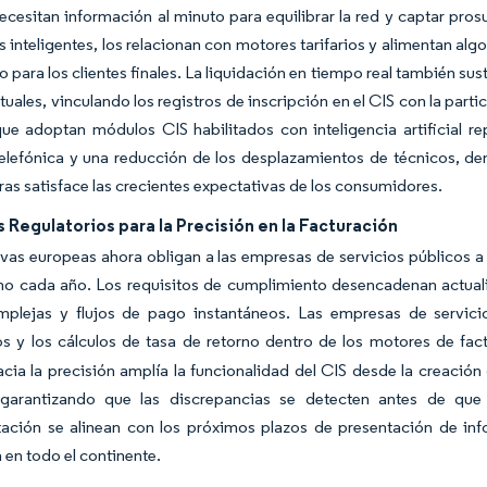
ecesitan información al minuto para equilibrar la red y captar pr
 inteligentes, los relacionan con motores tarifarios y alimentan al
o para los clientes finales. La liquidación en tiempo real también 
rtuales, vinculando los registros de inscripción en el CIS con la pa
ue adoptan módulos CIS habilitados con inteligencia artificial re
elefónica y una reducción de los desplazamientos de técnicos, de
tras satisface las crecientes expectativas de los consumidores.
Regulatorios para la Precisión en la Facturación
ivas europeas ahora obligan a las empresas de servicios públicos a 
o cada año. Los requisitos de cumplimiento desencadenan actualiz
omplejas y flujos de pago instantáneos. Las empresas de servici
os y los cálculos de tasa de retorno dentro de los motores de fac
cia la precisión amplía la funcionalidad del CIS desde la creación
 garantizando que las discrepancias se detecten antes de que
ación se alinean con los próximos plazos de presentación de inf
a en todo el continente.