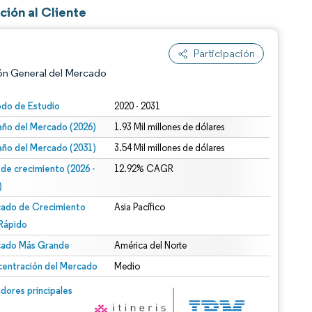
ión al Cliente
Participación
ón General del Mercado
odo de Estudio
2020 - 2031
ño del Mercado (2026)
1.93 Mil millones de dólares
ño del Mercado (2031)
3.54 Mil millones de dólares
 de crecimiento (2026 -
12.92% CAGR
)
ado de Crecimiento
Asia Pacífico
n según CC BY 4.0.
Rápido
ado Más Grande
América del Norte
entración del Mercado
Medio
n © Mordor Intelligence. El uso requiere atribución según CC BY 4.0.
dores principales