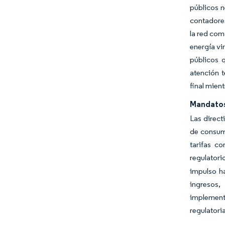
públicos n
contadores
la red com
energía vi
públicos q
atención t
final mien
Mandatos 
Las direct
de consum
tarifas c
regulatori
impulso ha
ingresos,
implement
regulatori