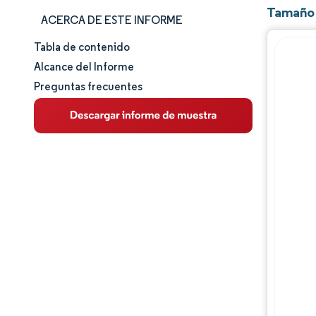
Tamaño 
ACERCA DE ESTE INFORME
Tabla de contenido
Tamaño y cuota de mercado
Alcance del Informe
Preguntas frecuentes
Análisis de mercado
Tendencias e ideas
Análisis de segmentos
Análisis geográfico
Panorama competitivo
Jugadores principales
Desarrollos de la industria