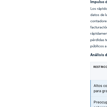
Impulso d
Los rápido
datos de l
contadores
facturaci
rápidament
pérdidas t
públicos a
Análisis 
RESTRIC
Altos c
para gr
Preocup