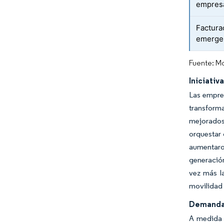
empresa
Factura
emerge
Fuente: Mo
Iniciativ
Las empre
transform
mejorados
orquestar 
aumentaro
generación
vez más l
movilidad 
Demanda 
A medida q