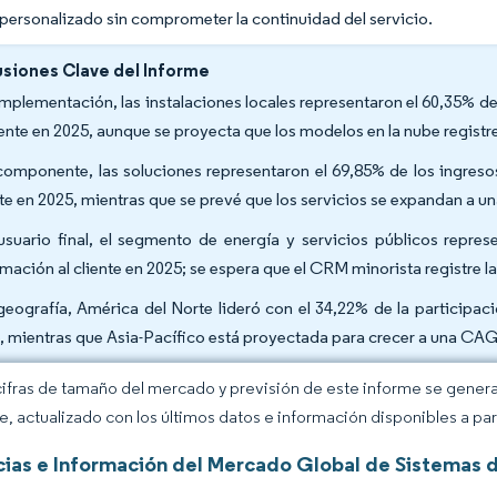
personalizado sin comprometer la continuidad del servicio.
siones Clave del Informe
implementación, las instalaciones locales representaron el 60,35% d
liente en 2025, aunque se proyecta que los modelos en la nube regis
componente, las soluciones representaron el 69,85% de los ingres
nte en 2025, mientras que se prevé que los servicios se expandan a 
usuario final, el segmento de energía y servicios públicos repr
rmación al cliente en 2025; se espera que el CRM minorista registre
geografía, América del Norte lideró con el 34,22% de la participac
, mientras que Asia-Pacífico está proyectada para crecer a una CAG
cifras de tamaño del mercado y previsión de este informe se gener
ce, actualizado con los últimos datos e información disponibles a par
ias e Información del Mercado Global de Sistemas d