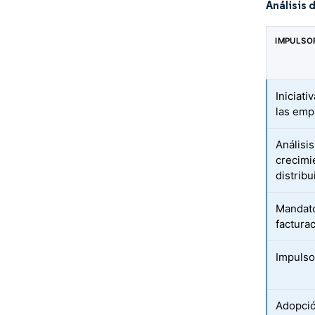
Análisis 
IMPULSO
Iniciati
las emp
Análisis
crecimi
distrib
Mandato
factura
Impulso
Adopció