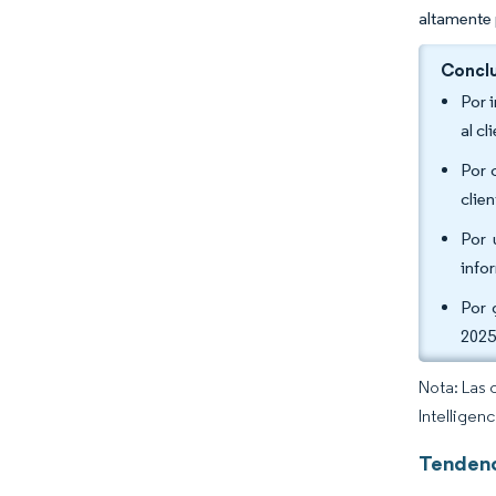
altamente 
Conclu
Por 
al c
Por 
clie
Por 
info
Por 
2025
Nota: Las 
Intelligen
Tendenc