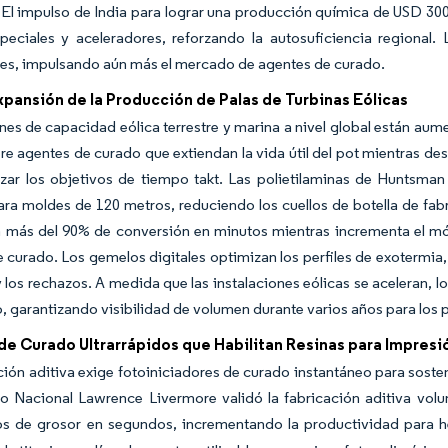
l impulso de India para lograr una producción química de USD 300 
peciales y aceleradores, reforzando la autosuficiencia regional
les, impulsando aún más el mercado de agentes de curado.
pansión de la Producción de Palas de Turbinas Eólicas
nes de capacidad eólica terrestre y marina a nivel global están aume
re agentes de curado que extiendan la vida útil del pot mientras des
nzar los objetivos de tiempo takt. Las polietilaminas de Huntsma
ra moldes de 120 metros, reduciendo los cuellos de botella de fabr
 más del 90% de conversión en minutos mientras incrementa el mó
 curado. Los gemelos digitales optimizan los perfiles de exotermia,
y los rechazos. A medida que las instalaciones eólicas se aceleran, 
o, garantizando visibilidad de volumen durante varios años para los
de Curado Ultrarrápidos que Habilitan Resinas para Impresi
ción aditiva exige fotoiniciadores de curado instantáneo para sosten
io Nacional Lawrence Livermore validó la fabricación aditiva vo
os de grosor en segundos, incrementando la productividad para h