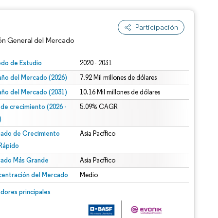
Participación
ón General del Mercado
odo de Estudio
2020 - 2031
ño del Mercado (2026)
7.92 Mil millones de dólares
ño del Mercado (2031)
10.16 Mil millones de dólares
 de crecimiento (2026 -
5.09% CAGR
)
ado de Crecimiento
Asia Pacífico
n según CC BY 4.0.
Rápido
ado Más Grande
Asia Pacífico
entración del Mercado
Medio
n © Mordor Intelligence. El uso requiere atribución según CC BY 4.0.
dores principales