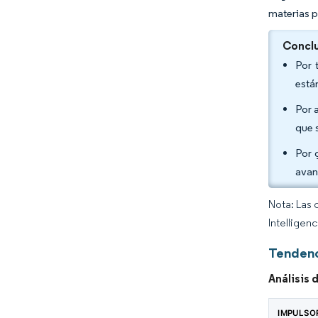
materias p
Conclu
Por 
está
Por 
que 
Por 
avan
Nota: Las 
Intelligen
Tendenc
Análisis
IMPULSO