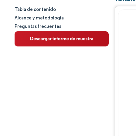
Tabla de contenido
Tamaño y cuota de mercado
Alcance y metodología
Preguntas frecuentes
Análisis de mercado
Tendencias e ideas
Análisis de segmentos
Análisis geográfico
Panorama competitivo
Jugadores principales
Desarrollos de la industria