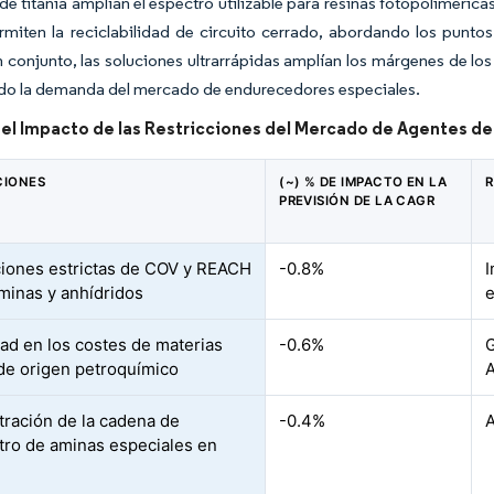
de titania amplían el espectro utilizable para resinas fotopoliméric
rmiten la reciclabilidad de circuito cerrado, abordando los punto
 conjunto, las soluciones ultrarrápidas amplían los márgenes de los
do la demanda del mercado de endurecedores especiales.
 del Impacto de las Restricciones del Mercado de Agentes d
CIONES
(~) % DE IMPACTO EN LA
R
PREVISIÓN DE LA CAGR
iones estrictas de COV y REACH
-0.8%
I
minas y anhídridos
e
dad en los costes de materias
-0.6%
G
de origen petroquímico
A
ración de la cadena de
-0.4%
A
tro de aminas especiales en