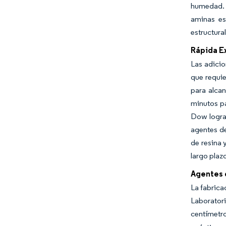
humedad. E
aminas es
estructura
Rápida Ex
Las adicio
que requie
para alca
minutos pa
Dow logra
agentes de
de resina 
largo plaz
Agentes 
La fabrica
Laborator
centímetr