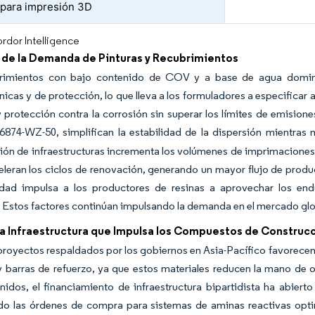
 para impresión 3D
rdor Intelligence
de la Demanda de Pinturas y Recubrimientos
rimientos con bajo contenido de COV y a base de agua domina
nicas y de protección, lo que lleva a los formuladores a especificar
 protección contra la corrosión sin superar los límites de emisio
874-WZ-50, simplifican la estabilidad de la dispersión mientras 
ción de infraestructuras incrementa los volúmenes de imprimaciones 
eleran los ciclos de renovación, generando un mayor flujo de produ
lidad impulsa a los productores de resinas a aprovechar los en
Estos factores continúan impulsando la demanda en el mercado glo
a Infraestructura que Impulsa los Compuestos de Construcc
oyectos respaldados por los gobiernos en Asia-Pacífico favorecen l
 barras de refuerzo, ya que estos materiales reducen la mano de ob
nidos, el financiamiento de infraestructura bipartidista ha abie
o las órdenes de compra para sistemas de aminas reactivas opti