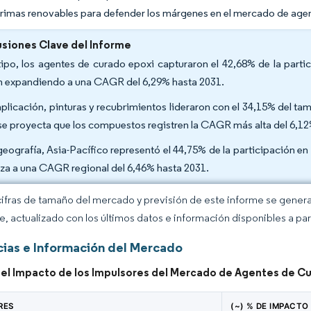
rimas renovables para defender los márgenes en el mercado de age
siones Clave del Informe
tipo, los agentes de curado epoxi capturaron el 42,68% de la part
n expandiendo a una CAGR del 6,29% hasta 2031.
aplicación, pinturas y recubrimientos lideraron con el 34,15% del 
se proyecta que los compuestos registren la CAGR más alta del 6,1
geografía, Asia-Pacífico representó el 44,75% de la participación e
za a una CAGR regional del 6,46% hasta 2031.
cifras de tamaño del mercado y previsión de este informe se gener
ce, actualizado con los últimos datos e información disponibles a par
ias e Información del Mercado
 del Impacto de los Impulsores del Mercado de Agentes de C
RES
(~) % DE IMPACTO