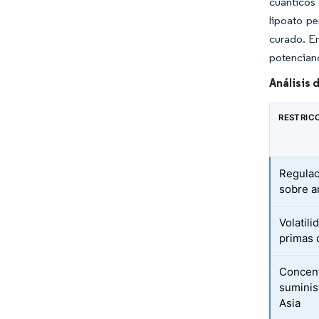
cuánticos 
lipoato pe
curado. En
potencian
Análisis
RESTRIC
Regulac
sobre a
Volatili
primas 
Concent
suminis
Asia