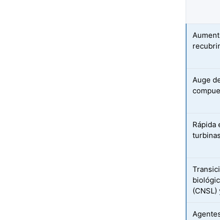
Aumento
recubri
Auge de
compues
Rápida 
turbina
Transic
biológi
(CNSL) 
Agentes