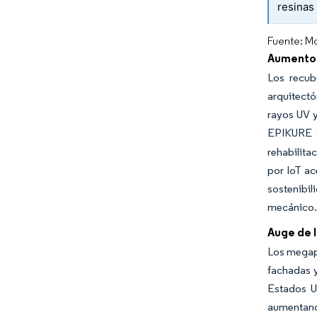
resinas
Fuente: Mo
Aumento 
Los recub
arquitectó
rayos UV y
EPIKURE 6
rehabilita
por IoT ac
sostenibi
mecánico. 
Auge de l
Los megapr
fachadas y
Estados U
aumentand