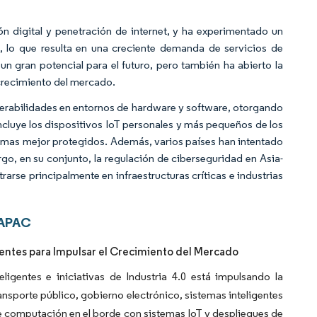
 digital y penetración de internet, y ha experimentado un
, lo que resulta en una creciente demanda de servicios de
n gran potencial para el futuro, pero también ha abierto la
crecimiento del mercado.
nerabilidades en entornos de hardware y software, otorgando
incluye los dispositivos IoT personales y más pequeños de los
emas mejor protegidos. Además, varios países han intentado
go, en su conjunto, la regulación de ciberseguridad en Asia-
rarse principalmente en infraestructuras críticas e industrias
 APAC
gentes para Impulsar el Crecimiento del Mercado
ligentes e iniciativas de Industria 4.0 está impulsando la
ansporte público, gobierno electrónico, sistemas inteligentes
s de computación en el borde con sistemas IoT y despliegues de