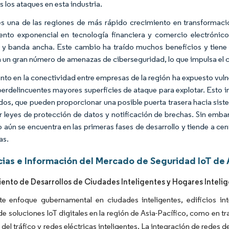
 los ataques en esta industria.
 una de las regiones de más rápido crecimiento en transformación
ento exponencial en tecnología financiera y comercio electrónico
t y banda ancha. Este cambio ha traído muchos beneficios y tiene u
a un gran número de amenazas de ciberseguridad, lo que impulsa el 
nto en la conectividad entre empresas de la región ha expuesto vul
iberdelincuentes mayores superficies de ataque para explotar. Esto 
os, que pueden proporcionar una posible puerta trasera hacia sist
 leyes de protección de datos y notificación de brechas. Sin embar
 aún se encuentra en las primeras fases de desarrollo y tiende a cent
as.
ias e Información del Mercado de Seguridad IoT de
iento de Desarrollos de Ciudades Inteligentes y Hogares Inteli
te enfoque gubernamental en ciudades inteligentes, edificios inte
 soluciones IoT digitales en la región de Asia-Pacífico, como en tr
 del tráfico y redes eléctricas inteligentes. La integración de rede