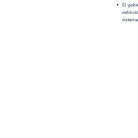
El gobi
vehícul
sistema