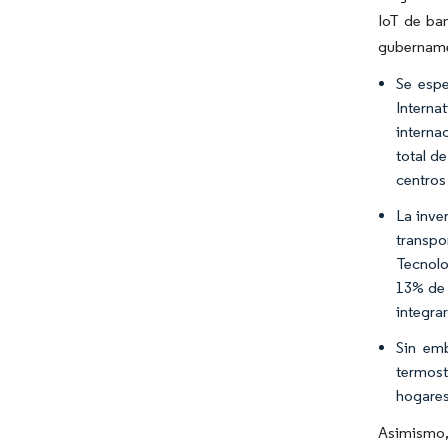
IoT de ba
gubernamen
Se espe
Intern
interna
total d
centros
La inve
transpo
Tecnolo
13% de s
integrar
Sin emb
termost
hogares
Asimismo,