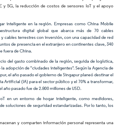
E y 5G, la reducción de costos de sensores IoT y el apoyo
ogar inteligente en la región. Empresas como China Mobile
aestructura digital global que abarca más de 70 cables
 y cables terrestres con inversión, con una capacidad de red
ntos de presencia en el extranjero en continentes clave, 340
e fuera de China.
rcio del gasto combinado de la región, seguida de logística,
 la adopción de "ciudades inteligentes". Según la Agencia de
ur, el año pasado el gobierno de Singapur planeó destinar el
 Artificial (IA) para el sector público y el 70% a transformar,
a el año pasado fue de 2.800 millones de USD.
s IoT en un entorno de hogar inteligente, como medidores,
e soluciones de seguridad estandarizadas. Por lo tanto, los
 almacenan y comparten información personal representa una