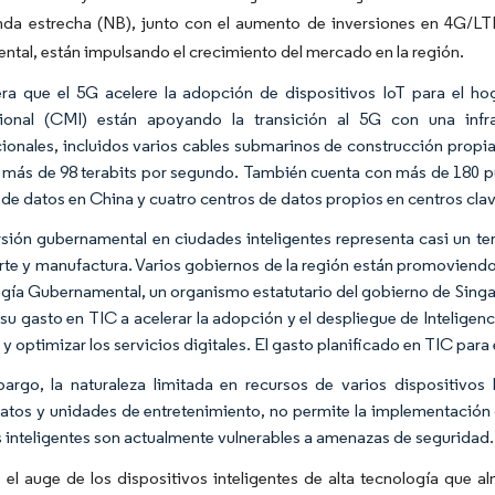
nda estrecha (NB), junto con el aumento de inversiones en 4G/LT
tal, están impulsando el crecimiento del mercado en la región.
ra que el 5G acelere la adopción de dispositivos IoT para el h
ational (CMI) están apoyando la transición al 5G con una infr
cionales, incluidos varios cables submarinos de construcción propia
e más de 98 terabits por segundo. También cuenta con más de 180 pu
 de datos en China y cuatro centros de datos propios en centros clav
rsión gubernamental en ciudades inteligentes representa casi un te
rte y manufactura. Varios gobiernos de la región están promoviendo
gía Gubernamental, un organismo estatutario del gobierno de Singap
u gasto en TIC a acelerar la adopción y el despliegue de Inteligencia
 y optimizar los servicios digitales. El gasto planificado en TIC par
argo, la naturaleza limitada en recursos de varios dispositivo
atos y unidades de entretenimiento, no permite la implementación d
 inteligentes son actualmente vulnerables a amenazas de seguridad.
 el auge de los dispositivos inteligentes de alta tecnología que