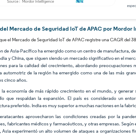
espec
Imagen © Mordor Intelligence. El uso requiere atribución según CC BY 4.0.
s del Mercado de Seguridad IoT de APAC por Mordor I
que el Mercado de Seguridad IoT de APAC registre una CAGR del 38
ón de Asia-Pacífico ha emergido como un centro de manufactura, de
dia y China, que siguen siendo un mercado significativo en el merc
ones para la calidad del crecimiento, abordando preocupaciones
ia automotriz de la región ha emergido como una de las más gra
s cinco años.
s la economía de más rápido crecimiento en el mundo, y generar s
llo que respaldan la expansión. El país es considerado un entor
tura preferido. India es muy superior a muchas naciones en la fab
beratacantes aprovecharon las condiciones creadas por la pand
les, fabricantes médicos y farmacéuticos, y otras empresas. Según 
, Asia experimentó un alto volumen de ataques a organizaciones fi