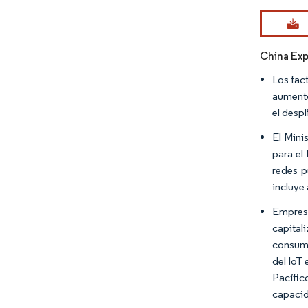
Imagen © Mo
China Exp
Los fac
aumento
el despl
El Mini
para el
redes p
incluye
Empresa
capitali
consumi
del IoT
Pacífic
capacid