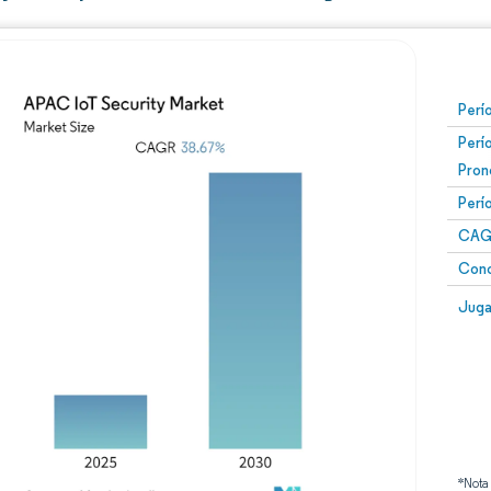
Perí
Perí
Pron
Perí
CAG
Conc
Juga
*Nota