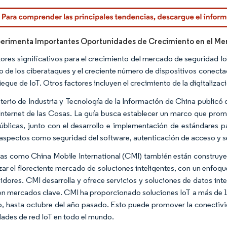
rdor Intelligence. El uso requiere atribución según CC BY 4.0.
erimenta Importantes Oportunidades de Crecimiento en el Me
tores significativos para el crecimiento del mercado de seguridad I
 de los ciberataques y el creciente número de dispositivos conectad
iegue de IoT. Otros factores incluyen el crecimiento de la digitalizaci
sterio de Industria y Tecnología de la Información de China publicó
 Internet de las Cosas. La guía busca establecer un marco que pro
úblicas, junto con el desarrollo e implementación de estándares par
 aspectos como seguridad del software, autenticación de acceso y s
s como China Mobile International (CMI) también están construyend
zar el floreciente mercado de soluciones inteligentes, con un enfoque 
dores. CMI desarrolla y ofrece servicios y soluciones de datos inte
 en mercados clave. CMI ha proporcionado soluciones IoT a más de 1
o, hasta octubre del año pasado. Esto puede promover la conectivi
ades de red IoT en todo el mundo.