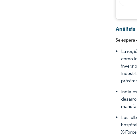
Análisi
Se espera 
La regi
como In
inversi
industr
próximo
India e
desarro
manufac
Los ci
hospita
X-Force