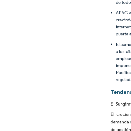
de todos
APAC es
crecimi
interne
puerta 
El aume
a los c
emplead
imponer
Pacífico
regulad
Tendenc
El Surgim
El crecien
demanda de
de gestión