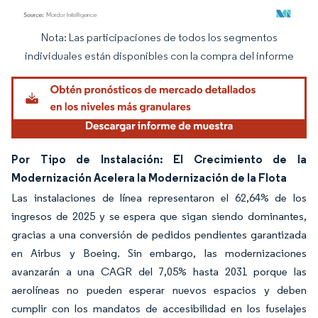
Nota: Las participaciones de todos los segmentos
Imagen © Mordor Intelligence. El uso requiere atribución según CC BY 4.0.
individuales están disponibles con la compra del informe
Por Tipo de Instalación: El Crecimiento de la
Modernización Acelera la Modernización de la Flota
Las instalaciones de línea representaron el 62,64% de los
ingresos de 2025 y se espera que sigan siendo dominantes,
gracias a una conversión de pedidos pendientes garantizada
en Airbus y Boeing. Sin embargo, las modernizaciones
avanzarán a una CAGR del 7,05% hasta 2031 porque las
aerolíneas no pueden esperar nuevos espacios y deben
cumplir con los mandatos de accesibilidad en los fuselajes