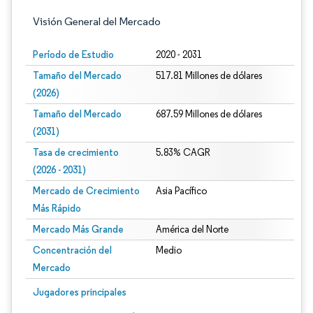
Visión General del Mercado
Período de Estudio
2020 - 2031
Tamaño del Mercado
517.81 Millones de dólares
(2026)
Tamaño del Mercado
687.59 Millones de dólares
(2031)
Tasa de crecimiento
5.83% CAGR
(2026 - 2031)
Mercado de Crecimiento
Asia Pacífico
Más Rápido
Mercado Más Grande
América del Norte
Concentración del
Medio
Mercado
Imagen © Mordor Intelligence. El uso requiere atribución según CC BY 4.0.
Jugadores principales