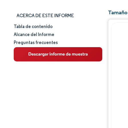
Tamaño 
ACERCA DE ESTE INFORME
Tabla de contenido
Tamaño y cuota de mercado
Alcance del Informe
Preguntas frecuentes
Análisis de mercado
Tendencias e ideas
Análisis de segmentos
Análisis geográfico
Panorama competitivo
Jugadores principales
Desarrollos de la industria