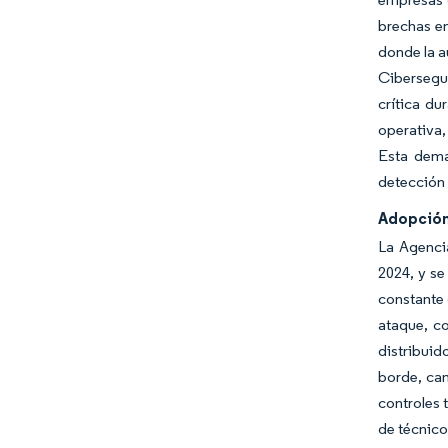
brechas en
donde la a
Cibersegu
crítica du
operativa,
Esta dema
detección 
Adopción
La Agencia
2024, y se
constante 
ataque, co
distribuid
borde, can
controles
de técnico