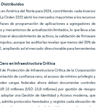
 Distribuidos
s en América del Norte para 2024, convirtiendo cada inversor
La Orden 2222 abrió los mercados mayoristas a los recursos
erfaces de programación de aplicaciones a agregadores de
 y mecanismos de actualización limitados, lo que lleva a las
zan el descubrimiento de activos, la validación de firmware
impulso, aunque las auditorías revelan que menos del 30% de
2, ampliando así el mercado direccionable para herramientas
ero en Infraestructura Crítica
 8 de Protección de Infraestructura Crítica de la Corporación
entación de confianza cero, el acceso de mínimo privilegio y
nden cargas federales ahora deben documentar controles
UR 10 millones (USD 10,8 millones) por gestión de riesgos
 a adoptar una Gestión de Identidad y Acceso moderna, que
n, admita protocolos heredados y registre cada elevación de