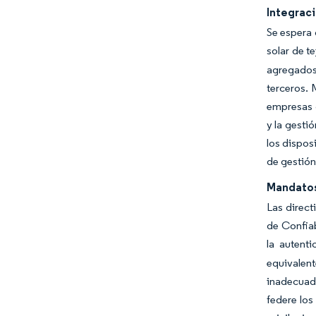
Integrac
Se espera 
solar de t
agregados
terceros. 
empresas d
y la gesti
los dispos
de gestión
Mandatos
Las direct
de Confiab
la autenti
equivalen
inadecuad
federe los