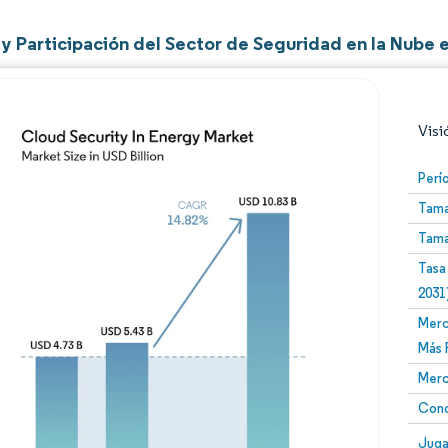
y Participación del Sector de Seguridad en la Nube 
Visi
Perí
Tama
Tama
Tasa
2031
Merc
Imagen © Mordor Intelligence. El uso requiere atribució
Más 
Merc
Conc
Image
Juga