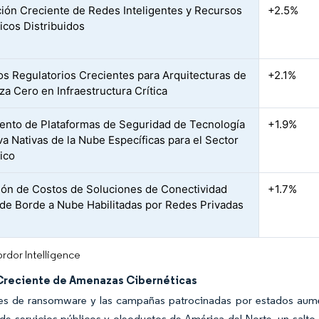
ción Creciente de Redes Inteligentes y Recursos
+2.5%
icos Distribuidos
s Regulatorios Crecientes para Arquitecturas de
+2.1%
za Cero en Infraestructura Crítica
ento de Plataformas de Seguridad de Tecnología
+1.9%
va Nativas de la Nube Específicas para el Sector
ico
ón de Costos de Soluciones de Conectividad
+1.7%
de Borde a Nube Habilitadas por Redes Privadas
rdor Intelligence
reciente de Amenazas Cibernéticas
es de ransomware y las campañas patrocinadas por estados aumen
e servicios públicos y oleoductos de América del Norte, un salto d