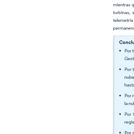
mientras q
turbinas, 
telemetrí
permanenci
Conclu
Por 
Gest
Por 
nube
hast
Por 
la n
Por 
regi
Por 