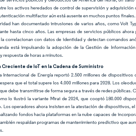
tre los activos heredados de control de supervisión y adquisición d
utenticación multifactor aún está ausente en muchos puntos finales
ridad han documentado intrusiones de varios años, como Volt Typ
rante hasta cinco años. Las empresas de servicios públicos ahora 
 la correlacionan con datos de identidad y detectan comandos anó
nda está impulsando la adopción de la Gestión de Información
y respuesta de horas a minutos.
 Creciente de IoT en la Cadena de Suministro
 Internacional de Energía reportó 2.500 millones de dispositivos 
 espera que el total supere los 4.000 millones para 2028. Los oleod
que debe transmitirse de forma segura a través de redes públicas. 
mo lo ilustró la variante Mirai de 2024, que cooptó 180.000 dispo
o. Los operadores ahora insisten en la atestación de dispositivos, el 
alizando fondos hacia plataformas en la nube capaces de incorpora
 también respaldan programas de mantenimiento predictivo que aum
s.