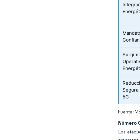
Integra
Energét
Mandato
Confian
Surgimi
Operati
Energét
Reducci
Segura 
5G
Fuente: Mo
Número C
Los ataqu
empresas d