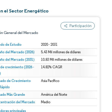
en el Sector Energético
Participación
ón General del Mercado
odo de Estudio
2020 - 2031
ño del Mercado (2026)
5.43 Mil millones de dólares
ño del Mercado (2031)
10.83 Mil millones de dólares
 de crecimiento (2026 -
14.82% CAGR
)
ado de Crecimiento
Asia Pacífico
n según CC BY 4.0.
Rápido
ado Más Grande
América del Norte
entración del Mercado
Medio
n © Mordor Intelligence. El uso requiere atribución según CC BY 4.0.
dores principales