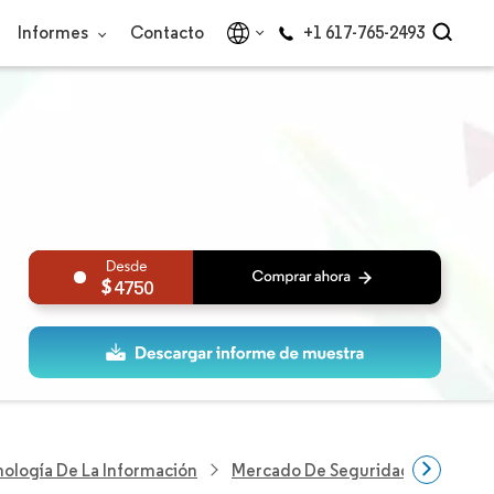
Informes
Contacto
+1 617-765-2493
4750
nología De La Información
Mercado De Seguridad En La Nube