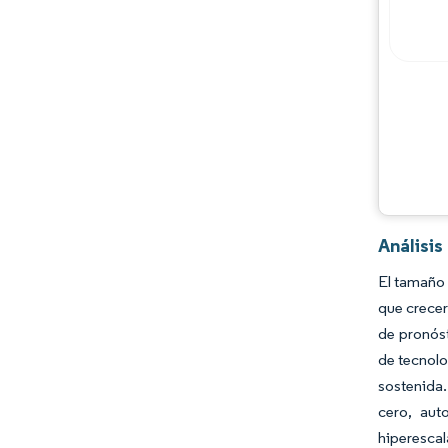
Análisis
El tamaño 
que crecer
de pronóst
de tecnolo
sostenida.
cero, aut
hiperescal