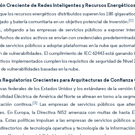
ión Creciente de Redes Inteligentes y Recursos Energéticos
que los recursos energéticos distribuidos superen los 180 gigavatio
[2]
ejado y batería comunitaria en un objetivo potencial de inversión.
, obligando a las empresas de servicios públicos a exponer int
Muchos de estos activos se envían con credenciales predeterminadas
e servicios públicos a adoptar plataformas en la nube que automati
ón de vulnerabilidades. El cumplimiento de IEC 62443 está ganando 
itivos implementados cumplen los requisitos de seguridad de Nivel 
 de vulnerabilidades basadas en la nube.
 Regulatorios Crecientes para Arquitecturas de Confianza C
ivas federales de los Estados Unidos y los estándares de la versión
ilidad Eléctrica de América del Norte se alinean en torno a la segm
[3]
cación continua.
Las empresas de servicios públicos que atie
tes. En Europa, la Directiva NIS2 amenaza con multas de hasta E
a. Estas políticas impulsan a las empresas de servicios públicos
 directorios de tecnología operativa y tecnología de la informació