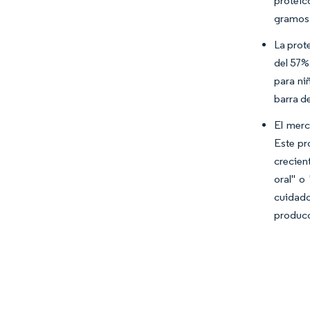
proteic
gramos 
La prot
del 57%
para ni
barra d
El merc
Este pr
crecien
oral" o
cuidado
producc