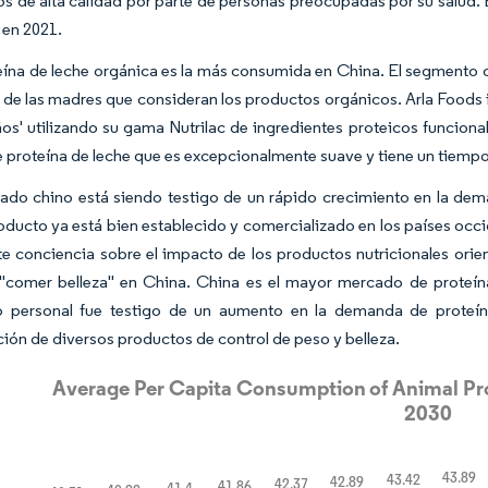
os de alta calidad por parte de personas preocupadas por su salud
en 2021.
eína de leche orgánica es la más consumida en China. El segmento
 de las madres que consideran los productos orgánicos. Arla Foods
ños' utilizando su gama Nutrilac de ingredientes proteicos funcion
e proteína de leche que es excepcionalmente suave y tiene un tiemp
ado chino está siendo testigo de un rápido crecimiento en la dem
oducto ya está bien establecido y comercializado en los países occ
te conciencia sobre el impacto de los productos nutricionales orie
 "comer belleza" en China. China es el mayor mercado de proteín
 personal fue testigo de un aumento en la demanda de proteína
ión de diversos productos de control de peso y belleza.