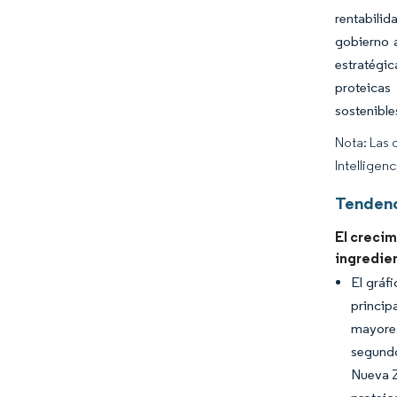
rentabili
gobierno 
estratégic
proteicas
sostenible
Nota: Las 
Intelligen
Tendenc
El creci
ingredie
El gráf
princip
mayores
segundo
Nueva Z