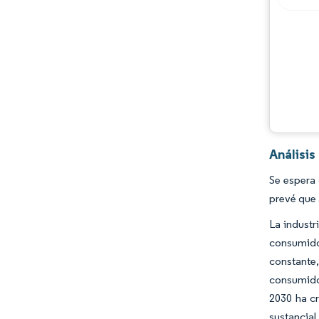
Análisi
Se espera 
prevé que 
La industr
consumido
constante
consumidor
2030 ha cr
sustancia