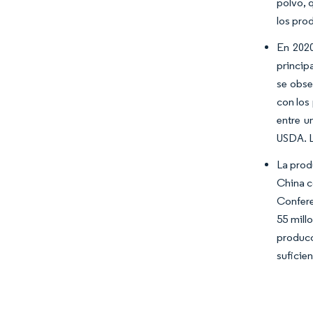
polvo, 
los pro
En 2020
princip
se obse
con los
entre u
USDA. L
La prod
China c
Confere
55 mill
producc
suficie