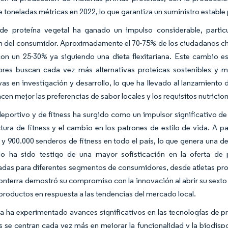
e toneladas métricas en 2022, lo que garantiza un suministro estable 
 de proteína vegetal ha ganado un impulso considerable, partic
 del consumidor. Aproximadamente el 70-75% de los ciudadanos chin
con un 25-30% ya siguiendo una dieta flexitariana. Este cambio e
res buscan cada vez más alternativas proteicas sostenibles y má
ivas en investigación y desarrollo, lo que ha llevado al lanzamien
acen mejor las preferencias de sabor locales y los requisitos nutricion
deportivo y de fitness ha surgido como un impulsor significativo d
ctura de fitness y el cambio en los patrones de estilo de vida. A
y 900.000 senderos de fitness en todo el país, lo que genera una 
o ha sido testigo de una mayor sofisticación en la oferta de p
adas para diferentes segmentos de consumidores, desde atletas prof
onterra demostró su compromiso con la innovación al abrir su sexto 
productos en respuesta a las tendencias del mercado local.
ia ha experimentado avances significativos en las tecnologías de 
s se centran cada vez más en mejorar la funcionalidad y la biodisp