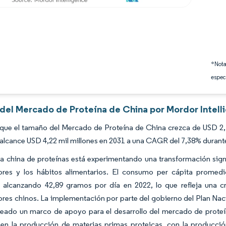
*Nota
espec
s del Mercado de Proteína de China por Mordor Intell
que el tamaño del Mercado de Proteína de China crezca de USD 2,76
alcance USD 4,22 mil millones en 2031 a una CAGR del 7,38% durant
ia china de proteínas está experimentando una transformación signi
res y los hábitos alimentarios. El consumo per cápita prome
, alcanzando 42,89 gramos por día en 2022, lo que refleja una cr
es chinos. La implementación por parte del gobierno del Plan Nacio
eado un marco de apoyo para el desarrollo del mercado de proteín
l en la producción de materias primas proteicas, con la producci