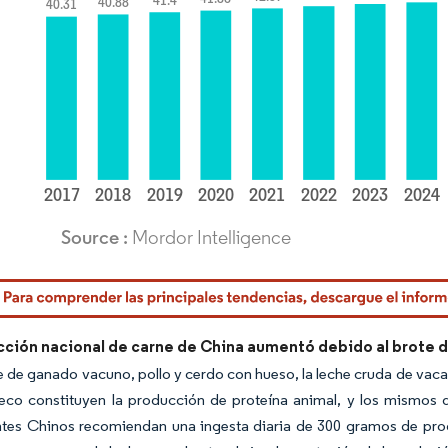
rdor Intelligence. El uso requiere atribución según CC BY 4.0.
cción nacional de carne de China aumentó debido al brote d
e de ganado vacuno, pollo y cerdo con hueso, la leche cruda de vacas
eco constituyen la producción de proteína animal, y los mismos d
tes Chinos recomiendan una ingesta diaria de 300 gramos de pro