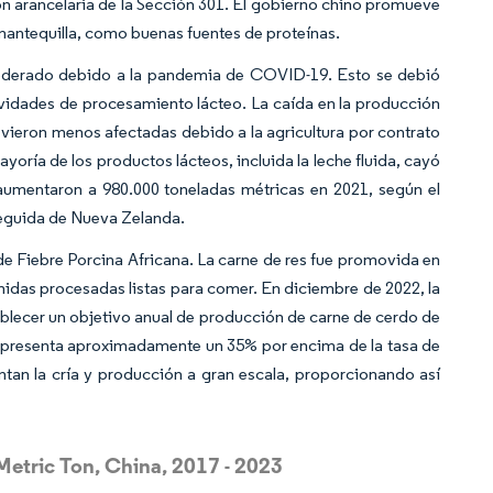
ión arancelaria de la Sección 301. El gobierno chino promueve
 mantequilla, como buenas fuentes de proteínas.
moderado debido a la pandemia de COVID-19. Esto se debió
ctividades de procesamiento lácteo. La caída en la producción
 vieron menos afectadas debido a la agricultura por contrato
yoría de los productos lácteos, incluida la leche fluida, cayó
aumentaron a 980.000 toneladas métricas en 2021, según el
seguida de Nueva Zelanda.
e Fiebre Porcina Africana. La carne de res fue promovida en
das procesadas listas para comer. En diciembre de 2022, la
blecer un objetivo anual de producción de carne de cerdo de
e representa aproximadamente un 35% por encima de la tasa de
ntan la cría y producción a gran escala, proporcionando así