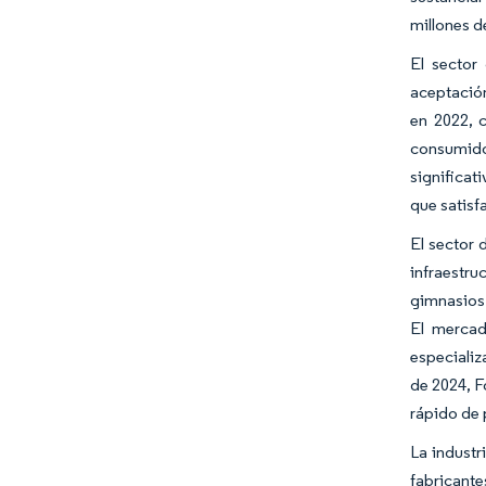
millones d
El sector
aceptación
en 2022, 
consumido
significat
que satisf
El sector 
infraestru
gimnasios 
El mercad
especializ
de 2024, F
rápido de 
La industr
fabricante