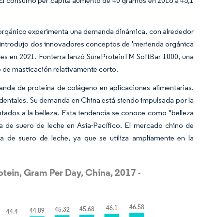
. El consumo per cápita aumentó de 40 gramos en 2016 a 45,1
 orgánico experimenta una demanda dinámica, con alrededor
 introdujo dos innovadores conceptos de 'merienda orgánica
ales en 2021. Fonterra lanzó SureProteinTM SoftBar 1000, una
o de masticación relativamente corto.
anda de proteína de colágeno en aplicaciones alimentarias.
identales. Su demanda en China está siendo impulsada por la
ntados a la belleza. Esta tendencia se conoce como "belleza
a de suero de leche en Asia-Pacífico. El mercado chino de
 de suero de leche, ya que se utiliza ampliamente en la