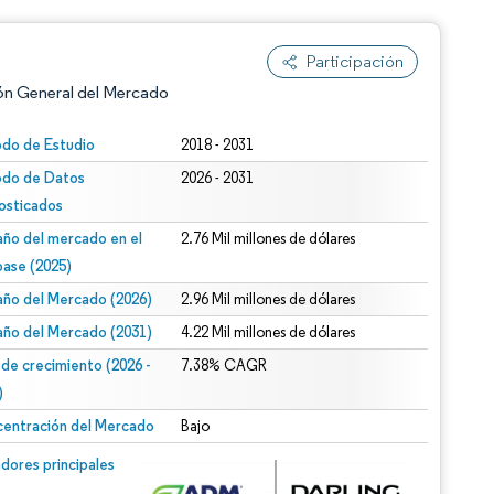
Participación
ón General del Mercado
odo de Estudio
2018 - 2031
odo de Datos
2026 - 2031
osticados
ño del mercado en el
2.76 Mil millones de dólares
base (2025)
ño del Mercado (2026)
2.96 Mil millones de dólares
n según CC BY 4.0.
ño del Mercado (2031)
4.22 Mil millones de dólares
 de crecimiento (2026 -
7.38% CAGR
)
entración del Mercado
Bajo
n © Mordor Intelligence. El uso requiere atribución según CC BY 4.0.
dores principales