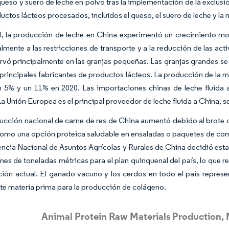
queso y suero de leche en polvo tras la implementación de la exclus
ductos lácteos procesados, incluidos el queso, el suero de leche y la
, la producción de leche en China experimentó un crecimiento 
almente a las restricciones de transporte y a la reducción de las a
rvó principalmente en las granjas pequeñas. Las granjas grandes se
 principales fabricantes de productos lácteos. La producción de la ma
n 5% y un 11% en 2020. Las importaciones chinas de leche fluida 
a Unión Europea es el principal proveedor de leche fluida a China, 
ucción nacional de carne de res de China aumentó debido al brote d
omo una opción proteica saludable en ensaladas o paquetes de comi
ncia Nacional de Asuntos Agrícolas y Rurales de China decidió esta
ones de toneladas métricas para el plan quinquenal del país, lo qu
ión actual. El ganado vacuno y los cerdos en todo el país represe
nte materia prima para la producción de colágeno.