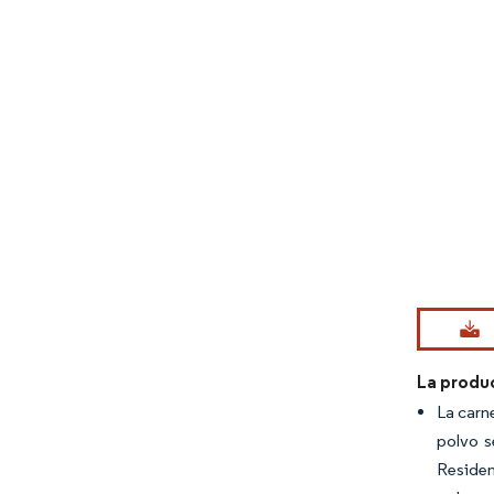
Imagen © Mo
La produ
La carn
polvo s
Residen