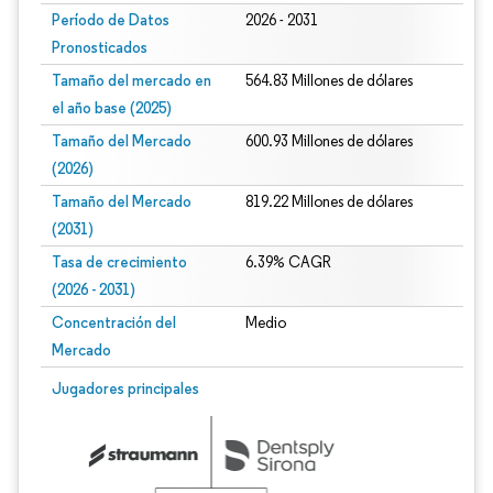
Período de Datos
2026 - 2031
Pronosticados
Tamaño del mercado en
564.83 Millones de dólares
el año base (2025)
Tamaño del Mercado
600.93 Millones de dólares
(2026)
Tamaño del Mercado
819.22 Millones de dólares
(2031)
Tasa de crecimiento
6.39% CAGR
(2026 - 2031)
Concentración del
Medio
Mercado
Imagen © Mordor Intelligence. El uso requiere atribución según CC BY 4.0.
Jugadores principales