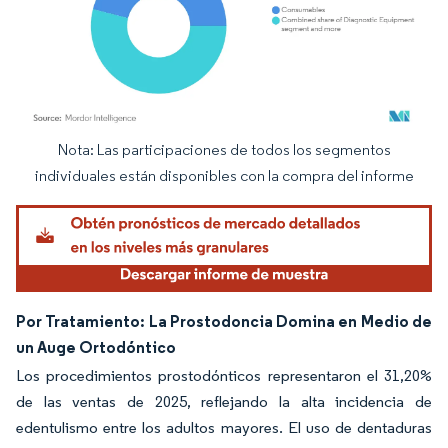
Nota: Las participaciones de todos los segmentos
Imagen © Mordor Intelligence. El uso requiere atribución según CC BY 4.0.
individuales están disponibles con la compra del informe
Por Tratamiento: La Prostodoncia Domina en Medio de
un Auge Ortodóntico
Los procedimientos prostodónticos representaron el 31,20%
de las ventas de 2025, reflejando la alta incidencia de
edentulismo entre los adultos mayores. El uso de dentaduras