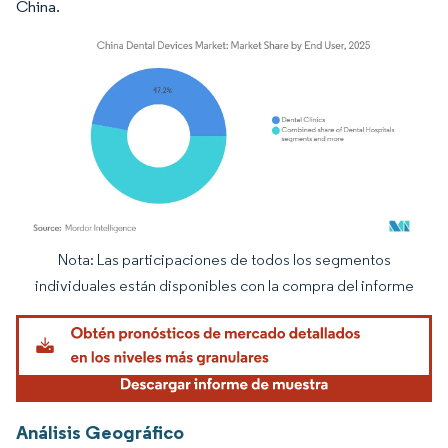
China.
Nota: Las participaciones de todos los segmentos
Imagen © Mordor Intelligence. El uso requiere atribución según CC BY 4.0.
individuales están disponibles con la compra del informe
Análisis Geográfico