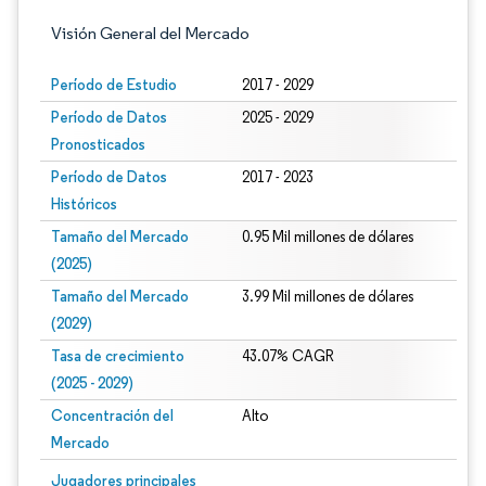
Visión General del Mercado
Período de Estudio
2017 - 2029
Período de Datos
2025 - 2029
Pronosticados
Período de Datos
2017 - 2023
Históricos
Tamaño del Mercado
0.95 Mil millones de dólares
(2025)
Tamaño del Mercado
3.99 Mil millones de dólares
(2029)
Tasa de crecimiento
43.07% CAGR
(2025 - 2029)
Concentración del
Alto
Mercado
Imagen © Mordor Intelligence. El uso requiere atribución según CC BY 4.0.
Jugadores principales