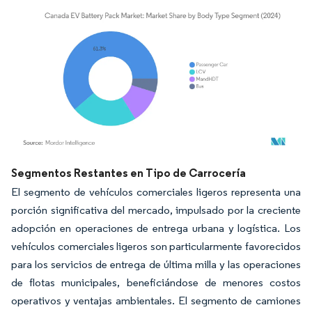
Imagen © Mordor Intelligence. El uso requiere atribución según CC BY 4.0.
Segmentos Restantes en Tipo de Carrocería
El segmento de vehículos comerciales ligeros representa una
porción significativa del mercado, impulsado por la creciente
adopción en operaciones de entrega urbana y logística. Los
vehículos comerciales ligeros son particularmente favorecidos
para los servicios de entrega de última milla y las operaciones
de flotas municipales, beneficiándose de menores costos
operativos y ventajas ambientales. El segmento de camiones