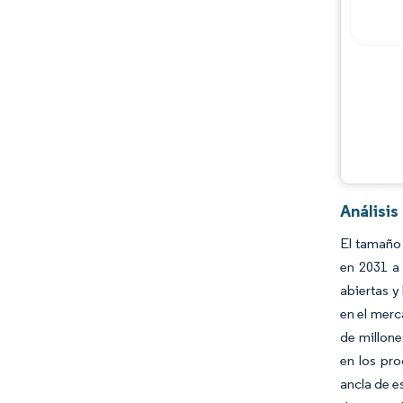
Jugadores principales
Oportunidades y perspectivas
Desarrollos de la industria
Análisis
El tamaño 
en 2031 a
abiertas y
en el merc
de millone
en los pro
ancla de e