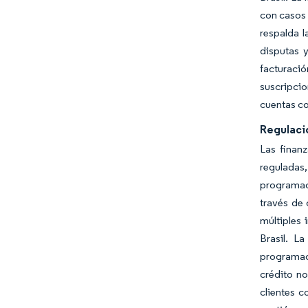
con casos 
respalda l
disputas 
facturaci
suscripcio
cuentas co
Regulaci
Las finan
reguladas
programac
través de 
múltiples 
Brasil. L
programada
crédito n
clientes c