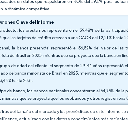
 basados en datos que respaldaron un ROE del 19,1% para los ban
n la dinámica competitiva.
siones Clave del Informe
producto, los préstamos representaron el 39,48% de la participaci
é que las tarjetas de crédito crezcan a una CAGR del 12,21% hasta 2
canal, la banca presencial representó el 56,52% del valor de las
rista de Brasil en 2025, mientras que se proyecta que la banca en lí
grupo de edad del cliente, el segmento de 29–44 años representó el 
ado de banca minorista de Brasil en 2025, mientras que el segment
13,43% hasta 2031.
tipo de banco, los bancos nacionales concentraron el 64,75% de la 
, mientras que se proyecta que los neobancos y otros registren una
cifras del tamaño del mercado y los pronósticos de este informe se
elligence, actualizado con los datos y conocimientos más recientes 