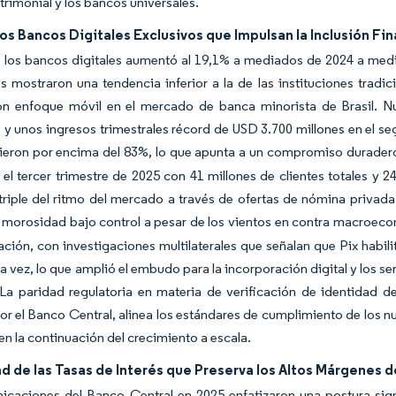
trimonial y los bancos universales.
os Bancos Digitales Exclusivos que Impulsan la Inclusión Fi
 los bancos digitales aumentó al 19,1% a mediados de 2024 a medi
s mostraron una tendencia inferior a la de las instituciones tradi
on enfoque móvil en el mercado de banca minorista de Brasil. Nu
y unos ingresos trimestrales récord de USD 3.700 millones en el se
ieron por encima del 83%, lo que apunta a un compromiso duradero
ó el tercer trimestre de 2025 con 41 millones de clientes totales y 
 triple del ritmo del mercado a través de ofertas de nómina privada
e morosidad bajo control a pesar de los vientos en contra macroe
pación, con investigaciones multilaterales que señalan que Pix habi
a vez, lo que amplió el embudo para la incorporación digital y los s
 La paridad regulatoria en materia de verificación de identidad de
or el Banco Central, alinea los estándares de cumplimiento de los 
en la continuación del crecimiento a escala.
ad de las Tasas de Interés que Preserva los Altos Márgenes 
icaciones del Banco Central en 2025 enfatizaron una postura sig