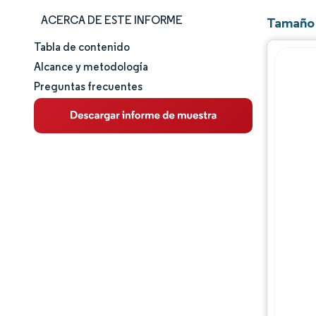
ACERCA DE ESTE INFORME
Tamaño 
Tabla de contenido
Tamaño y cuota de mercado
Alcance y metodología
Preguntas frecuentes
Análisis de mercado
Tendencias e ideas
Análisis de segmentos
Análisis geográfico
Panorama regulatorio
Análisis de la cadena de valor
Panorama competitivo