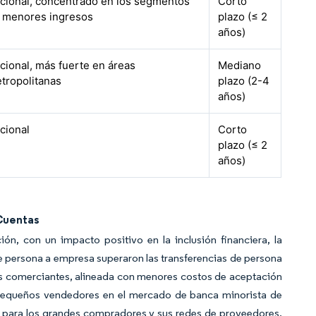
cional, concentrado en los segmentos
Corto
 menores ingresos
plazo (≤ 2
años)
cional, más fuerte en áreas
Mediano
tropolitanas
plazo (2-4
años)
cional
Corto
plazo (≤ 2
años)
 Cuentas
ón, con un impacto positivo en la inclusión financiera, la
 persona a empresa superaron las transferencias de persona
los comerciantes, alineada con menores costos de aceptación
os pequeños vendedores en el mercado de banca minorista de
tivo para los grandes compradores y sus redes de proveedores,