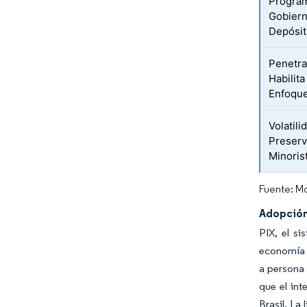
Program
Gobiern
Depósi
Penetra
Habilit
Enfoque
Volatili
Preserv
Minoris
Fuente: Mo
Adopción
PIX, el si
economía i
a persona 
que el int
Brasil. La