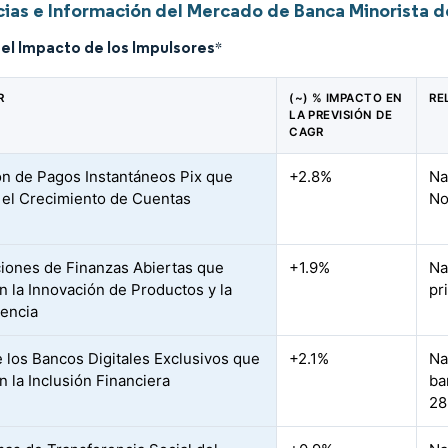
ias e Información del Mercado de Banca Minorista de
del Impacto de los Impulsores
*
R
(~) % IMPACTO EN
RE
LA PREVISIÓN DE
CAGR
n de Pagos Instantáneos Pix que
+2.8%
Na
 el Crecimiento de Cuentas
No
iones de Finanzas Abiertas que
+1.9%
Na
n la Innovación de Productos y la
pr
encia
 los Bancos Digitales Exclusivos que
+2.1%
Na
n la Inclusión Financiera
ba
28