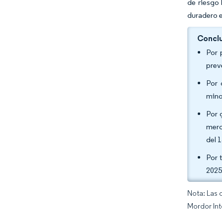
de riesgo
duradero e
Conclu
Por 
prev
Por 
mino
Por 
merc
del 
Por 
2025
Nota: Las 
Mordor Int