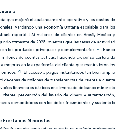
nanciera
da que mejoró el apalancamiento operativo y los gastos de
cionales, validando una economía unitaria escalable para los
bank reportó 123 millones de clientes en Brasil, México y
gundo trimestre de 2025, mientras que las tasas de actividad
[1]
 en los productos principales y complementarios
. Banco
24 millones de cuentas activas, haciendo crecer su cartera de
 y mejoras en la experiencia del cliente que mantuvieron los
[2]
conómicos
. El acceso a pagos instantáneos también amplió
litó decenas de millones de transferencias de cuenta a cuenta
ervicios financieros básicos en el mercado de banca minorista
l cliente, prevención del lavado de dinero y autenticación,
nuevos competidores con los de los incumbentes y sustenta la
de Préstamos Minoristas
nificativamente contractiva durante un período prolongado