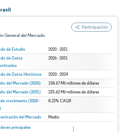
rasil
Participación
ón General del Mercado
odo de Estudio
2020 - 2031
odo de Datos
2026 - 2031
osticados
odo de Datos Históricos
2020 - 2024
ño del Mercado (2026)
158.67 Mil millones de dólares
ño del Mercado (2031)
235.62 Mil millones de dólares
n según CC BY 4.0.
 de crecimiento (2026 -
8.23% CAGR
)
entración del Mercado
Medio
n © Mordor Intelligence. El uso requiere atribución según CC BY 4.0.
dores principales