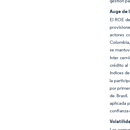
gestión pa
Auge de l
El ROE de
provisione
actores c
Colombia, 
se mantuv
Inter cerr
crédito al
índices d
la partici
por primer
de Brasil.
aplicada p
confianza 
Volatilid
Las comun