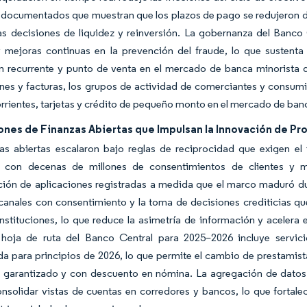
documentados que muestran que los plazos de pago se redujeron de
as decisiones de liquidez y reinversión. La gobernanza del Banco
y mejoras continuas en la prevención del fraude, lo que sustent
ón recurrente y punto de venta en el mercado de banca minorista 
nes y facturas, los grupos de actividad de comerciantes y consumi
rrientes, tarjetas y crédito de pequeño monto en el mercado de banc
ones de Finanzas Abiertas que Impulsan la Innovación de P
zas abiertas escalaron bajo reglas de reciprocidad que exigen el
, con decenas de millones de consentimientos de clientes y m
ión de aplicaciones registradas a medida que el marco maduró dur
canales con consentimiento y la toma de decisiones crediticias que
instituciones, lo que reduce la asimetría de información y aceler
a hoja de ruta del Banco Central para 2025–2026 incluye servici
 para principios de 2026, lo que permite el cambio de prestamista 
o garantizado y con descuento en nómina. La agregación de datos 
onsolidar vistas de cuentas en corredores y bancos, lo que fortal