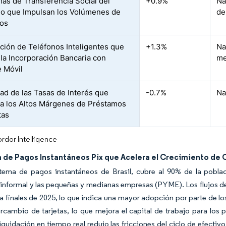
as de Transferencia Social del
+0.9%
Na
o que Impulsan los Volúmenes de
de
tos
ción de Teléfonos Inteligentes que
+1.3%
Na
a la Incorporación Bancaria con
me
 Móvil
dad de las Tasas de Interés que
-0.7%
Na
a los Altos Márgenes de Préstamos
tas
rdor Intelligence
 de Pagos Instantáneos Pix que Acelera el Crecimiento de
stema de pagos instantáneos de Brasil, cubre al 90% de la poblaci
nformal y las pequeñas y medianas empresas (PYME). Los flujos de
a finales de 2025, lo que indica una mayor adopción por parte de 
ercambio de tarjetas, lo que mejora el capital de trabajo para l
 liquidación en tiempo real redujo las fricciones del ciclo de efec